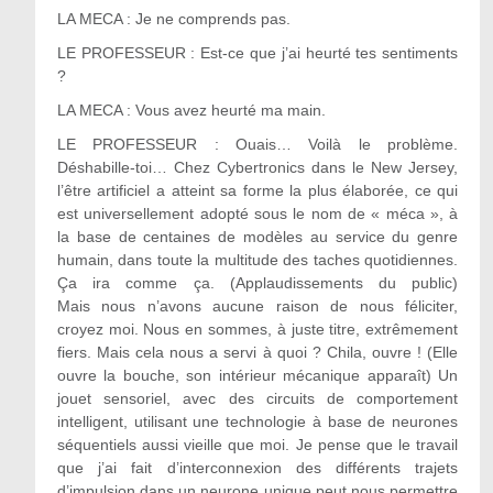
LA MECA : Je ne comprends pas.
LE PROFESSEUR : Est-ce que j’ai heurté tes sentiments
?
LA MECA : Vous avez heurté ma main.
LE PROFESSEUR : Ouais… Voilà le problème.
Déshabille-toi… Chez Cybertronics dans le New Jersey,
l’être artificiel a atteint sa forme la plus élaborée, ce qui
est universellement adopté sous le nom de « méca », à
la base de centaines de modèles au service du genre
humain, dans toute la multitude des taches quotidiennes.
Ça ira comme ça. (Applaudissements du public)
Mais nous n’avons aucune raison de nous féliciter,
croyez moi. Nous en sommes, à juste titre, extrêmement
fiers. Mais cela nous a servi à quoi ? Chila, ouvre ! (Elle
ouvre la bouche, son intérieur mécanique apparaît) Un
jouet sensoriel, avec des circuits de comportement
intelligent, utilisant une technologie à base de neurones
séquentiels aussi vieille que moi. Je pense que le travail
que j’ai fait d’interconnexion des différents trajets
d’impulsion dans un neurone unique peut nous permettre