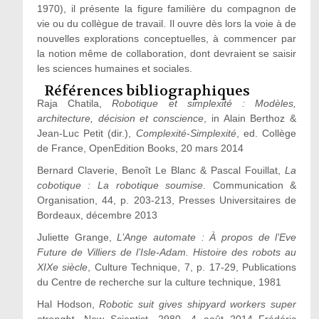
1970), il présente la figure familière du compagnon de
vie ou du collègue de travail. Il ouvre dès lors la voie à de
nouvelles explorations conceptuelles, à commencer par
la notion même de collaboration, dont devraient se saisir
les sciences humaines et sociales.
Références bibliographiques
Raja Chatila,
Robotique et simplexité : Modèles,
architecture, décision et conscience
, in Alain Berthoz &
Jean-Luc Petit (dir.),
Complexité-Simplexité
, ed. Collège
de France, OpenEdition Books, 20 mars 2014
Bernard Claverie, Benoît Le Blanc & Pascal Fouillat,
La
cobotique : La robotique soumise
. Communication &
Organisation, 44, p. 203-213, Presses Universitaires de
Bordeaux, décembre 2013
Juliette Grange,
L’Ange automate : À propos de l’Eve
Future de Villiers de l’Isle-Adam. Histoire des robots au
XIX
e siècle
, Culture Technique, 7, p. 17-29, Publications
du Centre de recherche sur la culture technique, 1981
Hal Hodson,
Robotic suit gives shipyard workers super
strenght
, New Scientist, 2980, 4 août 2014 Frédéric