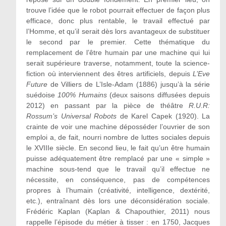
trouve l’idée que le robot pourrait effectuer de façon plus
efficace, donc plus rentable, le travail effectué par
l’Homme, et qu’il serait dès lors avantageux de substituer
le second par le premier. Cette thématique du
remplacement de l’être humain par une machine qui lui
serait supérieure traverse, notamment, toute la science-
fiction où interviennent des êtres artificiels, depuis
L’Eve
Future
de Villiers de L’Isle-Adam (1886) jusqu’à la série
suédoise
100% Humains
(deux saisons diffusées depuis
2012) en passant par la pièce de théâtre
R.U.R:
Rossum’s Universal Robots
de Karel Capek (1920). La
crainte de voir une machine déposséder l’ouvrier de son
emploi a, de fait, nourri nombre de luttes sociales depuis
le XVIIIe siècle. En second lieu, le fait qu’un être humain
puisse adéquatement être remplacé par une « simple »
machine sous-tend que le travail qu’il effectue ne
nécessite, en conséquence, pas de compétences
propres à l’humain (créativité, intelligence, dextérité,
etc.), entraînant dès lors une déconsidération sociale.
Frédéric Kaplan (Kaplan & Chapouthier, 2011) nous
rappelle l’épisode du métier à tisser : en 1750, Jacques