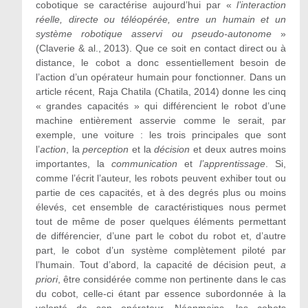
cobotique se caractérise aujourd’hui par «
l’interaction
réelle, directe ou téléopérée, entre un humain et un
système robotique asservi ou pseudo-autonome
»
(Claverie & al., 2013). Que ce soit en contact direct ou à
distance, le cobot a donc essentiellement besoin de
l’action d’un opérateur humain pour fonctionner. Dans un
article récent, Raja Chatila (Chatila, 2014) donne les cinq
« grandes capacités » qui différencient le robot d’une
machine entièrement asservie comme le serait, par
exemple, une voiture : les trois principales que sont
l’
action
, la
perception
et la
décision
et deux autres moins
importantes, la
communication
et
l’apprentissage
. Si,
comme l’écrit l’auteur, les robots peuvent exhiber tout ou
partie de ces capacités, et à des degrés plus ou moins
élevés, cet ensemble de caractéristiques nous permet
tout de même de poser quelques éléments permettant
de différencier, d’une part le cobot du robot et, d’autre
part, le cobot d’un système complètement piloté par
l’humain. Tout d’abord, la capacité de décision peut,
a
priori
, être considérée comme non pertinente dans le cas
du cobot, celle-ci étant par essence subordonnée à la
volonté de son opérateur. Néanmoins, les cobots