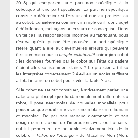
2013) qui comportent une part non spécifique à la
cobotique et une part spécifique. La part non spécifique
consiste à déterminer si l’erreur est due au praticien ou
au cobot, considéré ici comme un simple outil, donc sujet
à défaillances, malfaçons ou erreurs de conception. Dans
un tel cas, la responsabilité incombe au fabriquant, sous
réserve qu’elle puisse être prouvée. La part spécifique
réfère quant à elle aux éventuelles erreurs qui peuvent
être commises par le
couple collaboratif
chirurgien-cobot
: les données fournies par le cobot sur l’état du patient
étaient-elles suffisamment claires ? Le praticien a-t-il su
les interpréter correctement ? A-t-il eu un accès suffisant
à l’état interne du cobot pour éviter la faute ? etc.
Si le cobot ne saurait constituer, à strictement parler, une
catégorie philosophique fondamentalement différente du
robot, il pose néanmoins de nouvelles modalités pour
penser ce que serait un « vivre-ensemble » entre humain
et machine. De par son manque d’autonomie et son
design centré autour de l’interaction avec les humains,
qui lui permettent de se tenir relativement loin de la
célèbre «
Vallée de l’étrange
» de Masahiro Mori (Mori,