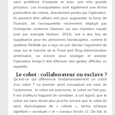
sans problème d’asepsie et avec une très grande
précision. Les exosquelettes sont également une forme
particulière de cobots, directement portés par l’opérateur.
Ils peuvent être utilisés soit pour augmenter la force de
l’humain, tel l’exosquelette récemment déployé par
l’entreprise coréenne
Daewoo
sur ses chantiers navals
(voir par exemple Hodson, 2014), soit à des fins de
suppléance pour les personnes handicapées, comme le
système
ReWalk
qui a reçu en juin dernier l’agrément de
mise sur le marché de la
Food and Drug Administration
américaine, ou encore pour soulager et assister
l’opérateur lorsqu’il doit effectuer des gestes difficiles ou
répétitifs.
Le cobot : collaborateur ou esclave ?
Qu’est-ce qui différencie fondamentalement un cobot
d’un robot ? Le premier pivot conceptuel est celui de
l’autonomie : le robot est autonome, le cobot ne l’est pas.
Il est d’ailleurs frappant de constater, à cet égard, que le
cobot est sans doute plus proche encore que le robot du
sens étymologique de «
robota
», terme tchèque
signifiant «
servitude
» et «
travaux forcés
»
2
. De fait, la