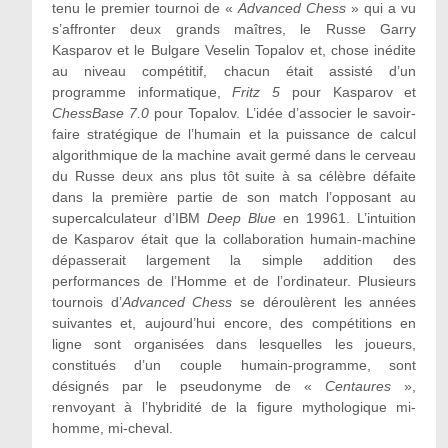
tenu le premier tournoi de «
Advanced Chess
» qui a vu
s’affronter deux grands maîtres, le Russe Garry
Kasparov et le Bulgare Veselin Topalov et, chose inédite
au niveau compétitif, chacun était assisté d’un
programme informatique,
Fritz 5
pour Kasparov et
ChessBase 7.0
pour Topalov. L’idée d’associer le savoir-
faire stratégique de l’humain et la puissance de calcul
algorithmique de la machine avait germé dans le cerveau
du Russe deux ans plus tôt suite à sa célèbre défaite
dans la première partie de son match l’opposant au
supercalculateur d’IBM
Deep Blue
en 1996
1
. L’intuition
de Kasparov était que la collaboration humain-machine
dépasserait largement la simple addition des
performances de l’Homme et de l’ordinateur. Plusieurs
tournois d’
Advanced Chess
se déroulèrent les années
suivantes et, aujourd’hui encore, des compétitions en
ligne sont organisées dans lesquelles les joueurs,
constitués d’un couple humain-programme, sont
désignés par le pseudonyme de «
Centaures
»,
renvoyant à l’hybridité de la figure mythologique mi-
homme, mi-cheval.