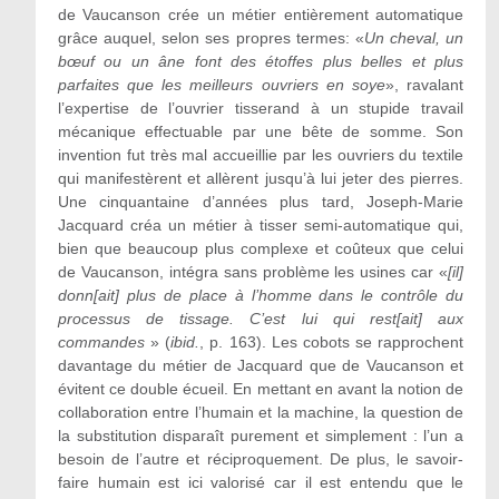
de Vaucanson crée un métier entièrement automatique
grâce auquel, selon ses propres termes: «
Un cheval, un
bœuf ou un âne font des étoffes plus belles et plus
parfaites que les meilleurs ouvriers en soye
», ravalant
l’expertise de l’ouvrier tisserand à un stupide travail
mécanique effectuable par une bête de somme. Son
invention fut très mal accueillie par les ouvriers du textile
qui manifestèrent et allèrent jusqu’à lui jeter des pierres.
Une cinquantaine d’années plus tard, Joseph-Marie
Jacquard créa un métier à tisser semi-automatique qui,
bien que beaucoup plus complexe et coûteux que celui
de Vaucanson, intégra sans problème les usines car «
[il]
donn[ait] plus de place à l’homme dans le contrôle du
processus de tissage. C’est lui qui rest[ait] aux
commandes
» (
ibid.
, p. 163). Les cobots se rapprochent
davantage du métier de Jacquard que de Vaucanson et
évitent ce double écueil. En mettant en avant la notion de
collaboration entre l’humain et la machine, la question de
la substitution disparaît purement et simplement : l’un a
besoin de l’autre et réciproquement. De plus, le savoir-
faire humain est ici valorisé car il est entendu que le