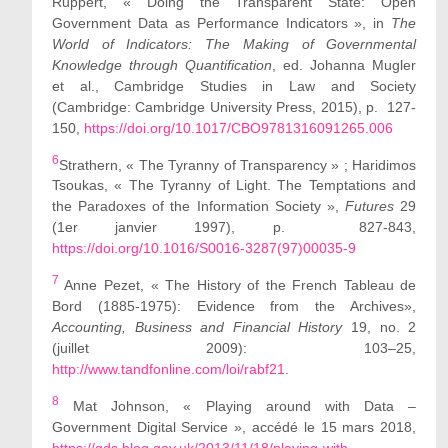
Ruppert, « Doing the Transparent State: Open
Government Data as Performance Indicators », in
The
World of Indicators: The Making of Governmental
Knowledge through Quantification
, ed. Johanna Mugler
et al., Cambridge Studies in Law and Society
(Cambridge: Cambridge University Press, 2015), p. 127-
150,
https://doi.org/10.1017/CBO9781316091265.006
6
Strathern, « The Tyranny of Transparency » ; Haridimos
Tsoukas, « The Tyranny of Light.
The Temptations and
the Paradoxes of the Information Society »,
Futures
29
(1er janvier 1997), p. 827-843,
https://doi.org/10.1016/S0016-3287(97)00035-9
7
Anne Pezet, « The History of the French Tableau de
Bord (1885-1975): Evidence from the Archives»,
Accounting, Business and Financial History
19, no. 2
(juillet 2009): 103–25,
http://www.tandfonline.com/loi/rabf21
.
8
Mat Johnson, « Playing around with Data –
Government Digital Service », accédé le 15 mars 2018,
https://gds.blog.gov.uk/2013/11/18/playing-with-