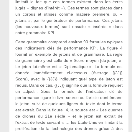
limitatif le fait que ces termes existent dans les écrits
jugés « dignes d’intérêt »). Ces termes sont placés dans
un corpus et utilisés comme matière première, ou «
jetons », par le générateur de performance. Ces jetons
(les nouveaux termes) sont ensuite « insérés » dans
notre grammaire KPI.
Cette grammaire comprend environ 90 formules typiques
des indicateurs clés de performance KPI. La figure 4
fournit un exemple de jetons et de grammaire. La règle
de grammaire y est celle du « Score moyen [du jeton] ».
Le jeton lui-même est « Diplomatique ». La formule est
donnée immédiatement ci-dessous (Average {{JJ}}
Score), avec le {{JJ}} indiquant quel type de jeton est
requis. Dans ce cas, {{JJ}} signifie que la formule requiert
un adjectif. Sous la formule de l’indicateur clé de
performance figure le livre source ou l’article dont émane
le jeton, suivi de quelques lignes du texte dont le terme
est extrait. Dans la figure 4, la source est « Les guerres
de drones du 21e siècle » et le jeton est extrait de
l’extrait de texte suivant « … les États-Unis en limitant la
prolifération de la technologie des drones grâce à des