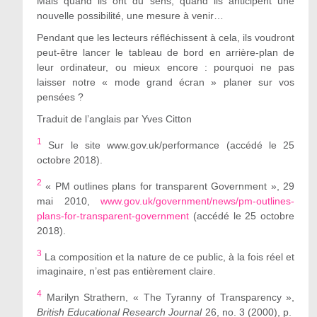
Mais quand ils ont du sens, quand ils anticipent une
nouvelle possibilité, une mesure à venir…
Pendant que les lecteurs réfléchissent à cela, ils voudront
peut-être lancer le tableau de bord en arrière-plan de
leur ordinateur, ou mieux encore : pourquoi ne pas
laisser notre « mode grand écran » planer sur vos
pensées ?
Traduit de l’anglais par Yves Citton
1
Sur le site www.gov.uk/performance (accédé le 25
octobre 2018).
2
« PM outlines plans for transparent Government », 29
mai 2010,
www.gov.uk/government/news/pm-outlines-
plans-for-transparent-government
(accédé le 25 octobre
2018).
3
La composition et la nature de ce public, à la fois réel et
imaginaire, n’est pas entièrement claire.
4
Marilyn Strathern, « The Tyranny of Transparency »,
British Educational Research Journal
26, no. 3 (2000), p.