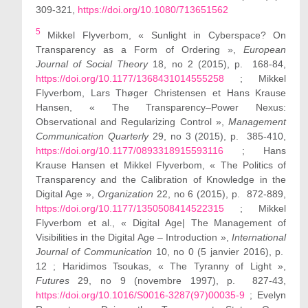
309-321,
https://doi.org/10.1080/713651562
5
Mikkel Flyverbom, « Sunlight in Cyberspace? On
Transparency as a Form of Ordering »,
European
Journal of Social Theory
18, no 2 (2015), p. 168-84,
https://doi.org/10.1177/1368431014555258
; Mikkel
Flyverbom, Lars Thøger Christensen et Hans Krause
Hansen, « The Transparency–Power Nexus:
Observational and Regularizing Control »,
Management
Communication Quarterly
29, no 3 (2015), p. 385-410,
https://doi.org/10.1177/0893318915593116
; Hans
Krause Hansen et Mikkel Flyverbom, « The Politics of
Transparency and the Calibration of Knowledge in the
Digital Age »,
Organization
22, no 6 (2015), p. 872-889,
https://doi.org/10.1177/1350508414522315
; Mikkel
Flyverbom et al., « Digital Age| The Management of
Visibilities in the Digital Age – Introduction »,
International
Journal of Communication
10, no 0 (5 janvier 2016), p.
12 ; Haridimos Tsoukas, « The Tyranny of Light »,
Futures
29, no 9 (novembre 1997), p. 827-43,
https://doi.org/10.1016/S0016-3287(97)00035-9
; Evelyn