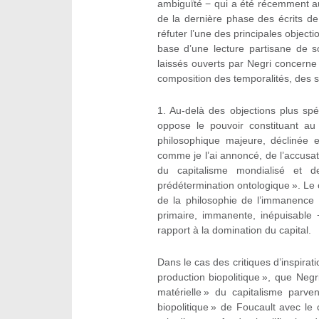
ambiguïté − qui a été récemment a
de la dernière phase des écrits d
réfuter l’une des principales objecti
base d’une lecture partisane de so
laissés ouverts par Negri concerne la
composition des temporalités, des su
1.
Au-delà des objections plus spé
oppose le pouvoir constituant au 
philosophique majeure, déclinée e
comme je l’ai annoncé, de l’accusati
du capitalisme mondialisé et
prédétermination ontologique ». Le 
de la philosophie de l’immanence 
primaire, immanente, inépuisable 
rapport à la domination du capital.
Dans le cas des critiques d’inspirat
production biopolitique », que Negr
matérielle » du capitalisme parv
biopolitique » de Foucault avec le