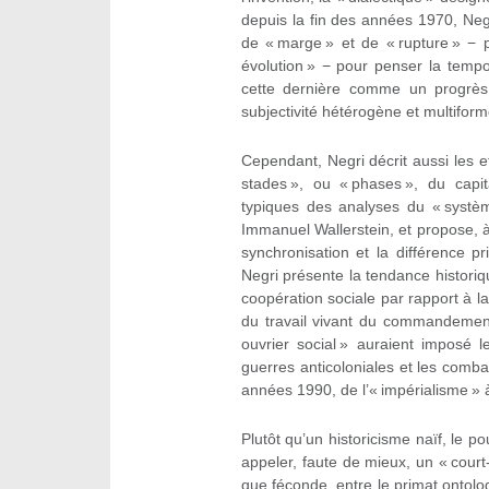
depuis la fin des années 1970, Neg
de « marge » et de « rupture » − 
évolution » − pour penser la tempora
cette dernière comme un progrès
subjectivité hétérogène et multiform
Cependant, Negri décrit aussi les e
stades », ou « phases », du capit
typiques des analyses du « systè
Immanuel Wallerstein, et propose, à 
synchronisation et la différence pr
Negri présente la tendance histori
coopération sociale par rapport à la 
du travail vivant du commandement 
ouvrier social » auraient imposé l
guerres anticoloniales et les combat
années 1990, de l’« impérialisme » à
Plutôt qu’un historicisme naïf, le p
appeler, faute de mieux, un « court-
que féconde, entre le primat ontolog