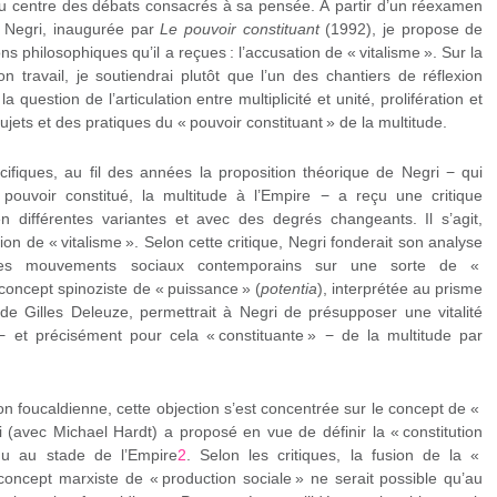
u centre des débats consacrés à sa pensée. À partir d’un réexamen
e Negri, inaugurée par
Le pouvoir constituant
(1992), je propose de
ons philosophiques qu’il a reçues : l’accusation de « vitalisme ». Sur la
n travail, je soutiendrai plutôt que l’un des chantiers de réflexion
 question de l’articulation entre multiplicité et unité, prolifération et
jets et des pratiques du « pouvoir constituant » de la multitude.
cifiques, au fil des années la proposition théorique de Negri − qui
pouvoir constitué, la multitude à l’Empire − a reçu une critique
n différentes variantes et avec des degrés changeants. Il s’agit,
on de « vitalisme ». Selon cette critique, Negri fonderait son analyse
 des mouvements sociaux contemporains sur une sorte de «
concept spinoziste de « puissance » (
potentia
), interprétée au prisme
de Gilles Deleuze, permettrait à Negri de présupposer une vitalité
− et précisément pour cela « constituante » − de la multitude par
ion foucaldienne, cette objection s’est concentrée sur le concept de «
i (avec Michael Hardt) a proposé en vue de définir la « constitution
enu au stade de l’Empire
2
. Selon les critiques, la fusion de la «
 concept marxiste de « production sociale » ne serait possible qu’au