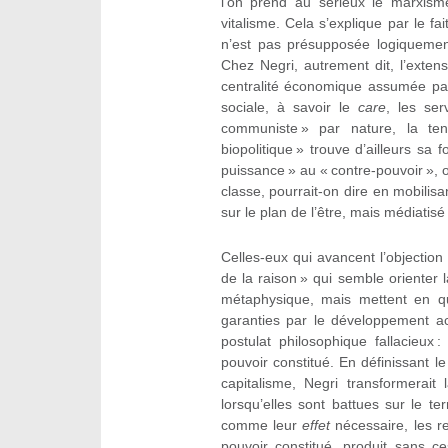
l’on prend au sérieux le marxisme
vitalisme. Cela s’explique par le fa
n’est pas présupposée logiquemen
Chez Negri, autrement dit, l’exten
centralité économique assumée par 
sociale, à savoir le
care
, les ser
communiste » par nature, la ten
biopolitique » trouve d’ailleurs sa
puissance » au « contre-pouvoir », o
classe, pourrait-on dire en mobilis
sur le plan de l’être, mais médiatisé 
Celles-eux qui avancent l’objection
de la raison » qui semble orienter 
métaphysique, mais mettent en que
garanties par le développement ac
postulat philosophique fallacieux 
pouvoir constitué. En définissant 
capitalisme, Negri transformerait
lorsqu’elles sont battues sur le te
comme leur
effet
nécessaire, les re
pouvoir constitué, produit sans ces