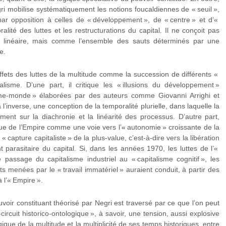
ri mobilise systématiquement les notions foucaldiennes de « seuil »,
par opposition à celles de « développement », de « centre » et d’«
lité des luttes et les restructurations du capital. Il ne conçoit pas
 linéaire, mais comme l’ensemble des sauts déterminés par une
e.
ffets des luttes de la multitude comme la succession de différents «
alisme. D’une part, il critique les « illusions du développement »
me-monde » élaborées par des auteurs comme Giovanni Arrighi et
l’inverse, une conception de la temporalité plurielle, dans laquelle la
iment sur la diachronie et la linéarité des processus. D’autre part,
que de l’Empire comme une voie vers l’« autonomie » croissante de la
« capture capitaliste » de la plus-value, c’est-à-dire vers la libération
parasitaire du capital. Si, dans les années 1970, les luttes de l’«
e passage du capitalisme industriel au « capitalisme cognitif », les
s menées par le « travail immatériel » auraient conduit, à partir des
 l’« Empire ».
ouvoir constituant théorisé par Negri est traversé par ce que l’on peut
circuit historico-ontologique », à savoir, une tension, aussi explosive
ique de la multitude et la multiplicité de ses temps historiques, entre