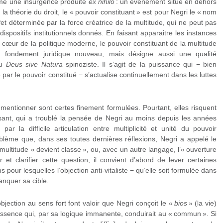
mme une insurgence produite
ex nihilo
: un événement
situé
en dehors
e la théorie du droit, le « pouvoir constituant » est pour Negri le « nom
fet déterminée par la force créatrice de la multitude, qui ne peut pas
dispositifs institutionnels donnés. En faisant apparaitre les instances
cœur de la politique moderne, le pouvoir constituant de la multitude
 fondement juridique nouveau, mais désigne aussi une qualité
du
Deus sive Natura
spinoziste. Il s’agit de la puissance qui − bien
ar le pouvoir constitué − s’actualise continuellement dans les luttes
 mentionner sont certes finement formulées. Pourtant, elles risquent
ssant, qui a troublé la pensée de Negri au moins depuis les années
par la difficile articulation entre multiplicité et unité du pouvoir
roblème que, dans ses toutes dernières réflexions, Negri a appelé le
multitude « devient classe », ou, avec un autre langage, l’« ouverture
r et clarifier cette question, il convient d’abord de lever certaines
pour lesquelles l’objection anti-vitaliste − qu’elle soit formulée dans
anquer sa cible.
bjection au sens fort font valoir que Negri conçoit le «
bios
» (la vie)
essence qui, par sa logique immanente, conduirait au « commun ». Si