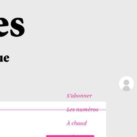
S’abonner
Les numéros
À chaud
Icônes