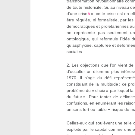
transformation révolutionnaire co
de toute historicité. Si, au niveau d
d’une crise
5
», cette crise est en ef
être régulée, ni formalisée, par les 
démocratiques et prolétariennes au 
ne représente pas seulement un
ontologique, qui reformule l’idée 
qu’asphyxiée, capturée et déformée p
sociales.
2.
Les objections que l’on vient de
d’occulter un dilemme plus intére
1970. Il s’agit du défi représenté 
constituant de la multitude : ce p
problème du « choix » par lequel la 
du futur ». Pour tenter de délimite
confusions, en énumérant les raisons 
un sens fort ou faible − risque de m
Celles-eux qui soulèvent une telle o
exploité par le capital comme une 