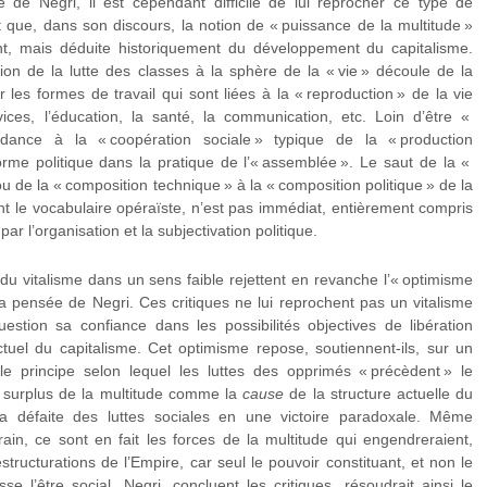
 de Negri, il est cependant difficile de lui reprocher ce type de
it que, dans son discours, la notion de « puissance de la multitude »
t, mais déduite historiquement du développement du capitalisme.
sion de la lutte des classes à la sphère de la « vie » découle de la
les formes de travail qui sont liées à la « reproduction » de la vie
vices, l’éducation, la santé, la communication, etc. Loin d’être «
dance à la « coopération sociale » typique de la « production
 forme politique dans la pratique de l’« assemblée ». Le saut de la «
u de la « composition technique » à la « composition politique » de la
ant le vocabulaire opéraïste, n’est pas immédiat, entièrement compris
par l’organisation et la subjectivation politique.
 du vitalisme dans un sens faible rejettent en revanche l’« optimisme
la pensée de Negri. Ces critiques ne lui reprochent pas un vitalisme
stion sa confiance dans les possibilités objectives de libération
tuel du capitalisme. Cet optimisme repose, soutiennent-ils, sur un
: le principe selon lequel les luttes des opprimés « précèdent » le
le surplus de la multitude comme la
cause
de la structure actuelle du
 la défaite des luttes sociales en une victoire paradoxale. Même
rrain, ce sont en fait les forces de la multitude qui engendreraient,
structurations de l’Empire, car seul le pouvoir constituant, et non le
se l’être social. Negri, concluent les critiques, résoudrait ainsi le