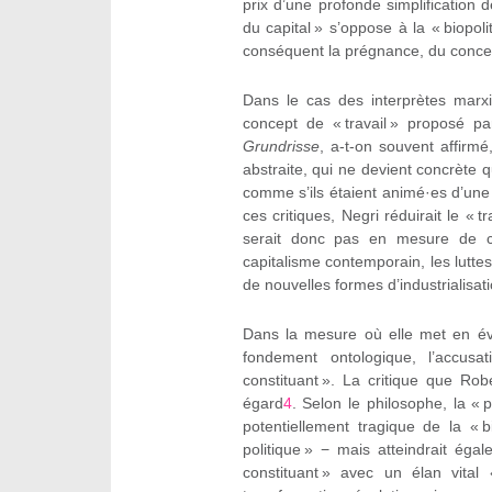
prix d’une profonde simplification 
du capital » s’oppose à la « biopoli
conséquent la prégnance, du concept
Dans le cas des interprètes marxi
concept de « travail » proposé p
Grundrisse
, a-t-on souvent affirmé,
abstraite, qui ne devient concrète 
comme s’ils étaient animé·es d’une 
ces critiques, Negri réduirait le « 
serait donc pas en mesure de co
capitalisme contemporain, les luttes
de nouvelles formes d’industrialisati
Dans la mesure où elle met en évid
fondement ontologique, l’accusa
constituant ». La critique que Ro
égard
4
. Selon le philosophe, la «
potentiellement tragique de la « 
politique » − mais atteindrait éga
constituant » avec un élan vital 