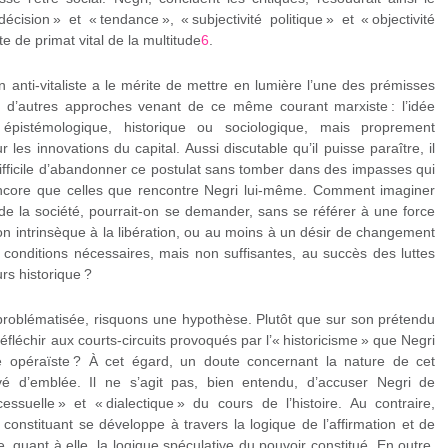
écision » et « tendance », « subjectivité politique » et « objectivité
e de primat vital de la multitude
6
.
n anti-vitaliste a le mérite de mettre en lumière l’une des prémisses
i d’autres approches venant de ce même courant marxiste : l’idée
épistémologique, historique ou sociologique, mais proprement
 les innovations du capital. Aussi discutable qu’il puisse paraître, il
difficile d’abandonner ce postulat sans tomber dans des impasses qui
encore que celles que rencontre Negri lui-même. Comment imaginer
 de la société, pourrait-on se demander, sans se référer à une force
on intrinsèque à la libération, ou au moins à un désir de changement
es conditions nécessaires, mais non suffisantes, au succès des luttes
s historique ?
e problématisée, risquons une hypothèse. Plutôt que sur son prétendu
réfléchir aux courts-circuits provoqués par l’« historicisme » que Negri
me opéraïste ? À cet égard, un doute concernant la nature de cet
levé d’emblée. Il ne s’agit pas, bien entendu, d’accuser Negri de
ssuelle » et « dialectique » du cours de l’histoire. Au contraire,
 constituant se développe à travers la logique de l’affirmation et de
ne, quant à elle, la logique spéculative du pouvoir constitué. En outre,