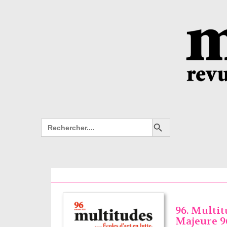
Search Button
Search
for:
96. Multi
Majeure 9