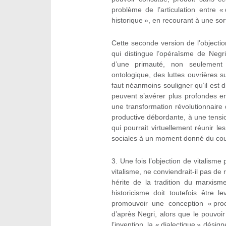
problème de l’articulation entre « d
historique », en recourant à une sort
Cette seconde version de l’objectio
qui distingue l’opéraïsme de Negr
d’une primauté, non seulement 
ontologique, des luttes ouvrières sur
faut néanmoins souligner qu’il est 
peuvent s’avérer plus profondes 
une transformation révolutionnaire
productive débordante, à une tensi
qui pourrait virtuellement réunir l
sociales à un moment donné du cour
3.
Une fois l’objection de vitalism
vitalisme, ne conviendrait-il pas de 
hérite de la tradition du marxis
historicisme doit toutefois être 
promouvoir une conception « proce
d’après Negri, alors que le pouvoir
l’invention, la « dialectique » désig