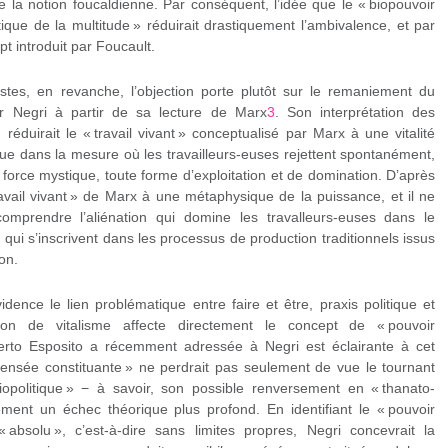
de la notion foucaldienne. Par conséquent, l’idée que le « biopouvoir
tique de la multitude » réduirait drastiquement l’ambivalence, et par
 introduit par Foucault.
stes, en revanche, l’objection porte plutôt sur le remaniement du
ar Negri à partir de sa lecture de Marx
3
. Son interprétation des
 réduirait le « travail vivant » conceptualisé par Marx à une vitalité
que dans la mesure où les travailleurs-euses rejettent spontanément,
force mystique, toute forme d’exploitation et de domination. D’après
travail vivant » de Marx à une métaphysique de la puissance, et il ne
mprendre l’aliénation qui domine les travalleurs-euses dans le
 qui s’inscrivent dans les processus de production traditionnels issus
on.
ence le lien problématique entre faire et être, praxis politique et
tion de vitalisme affecte directement le concept de « pouvoir
berto Esposito a récemment adressée à Negri est éclairante à cet
 pensée constituante » ne perdrait pas seulement de vue le tournant
biopolitique » − à savoir, son possible renversement en « thanato-
lement un échec théorique plus profond. En identifiant le « pouvoir
« absolu », c’est-à-dire sans limites propres, Negri concevrait la