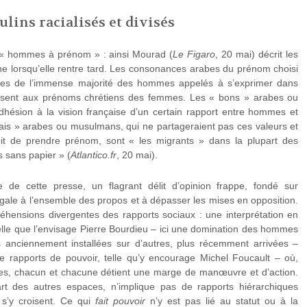
ins racialisés et divisés
 « hommes à prénom » : ainsi Mourad (
Le Figaro
, 20 mai) décrit les
e lorsqu’elle rentre tard. Les consonances arabes du prénom choisi
es de l’immense majorité des hommes appelés à s’exprimer dans
osent aux prénoms chrétiens des femmes. Les « bons » arabes ou
dhésion à la vision française d’un certain rapport entre hommes et
s » arabes ou musulmans, qui ne partageraient pas ces valeurs et
it de prendre prénom, sont « les migrants » dans la plupart des
s sans papier » (
Atlantico.fr
, 20 mai).
se de cette presse, un flagrant délit d’opinion frappe, fondé sur
égale à l’ensemble des propos et à dépasser les mises en opposition.
éhensions divergentes des rapports sociaux : une interprétation en
telle que l’envisage Pierre Bourdieu – ici une domination des hommes
anciennement installées sur d’autres, plus récemment arrivées –
rapports de pouvoir, telle qu’y encourage Michel Foucault – où,
les, chacun et chacune détient une marge de manœuvre et d’action.
art des autres espaces, n’implique pas de rapports hiérarchiques
 s’y croisent. Ce qui
fait pouvoir
n’y est pas lié au statut ou à la