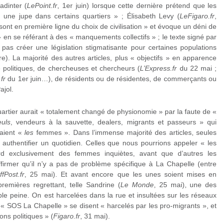
adinter (
LePoint.fr
, 1er juin) lorsque cette dernière prétend que les
une jupe dans certains quartiers » ; Élisabeth Levy (
LeFigaro.fr
,
ont en première ligne du choix de civilisation » et évoque un déni de
» en se référant à des « manquements collectifs » ; le texte signé par
pas créer une législation stigmatisante pour certaines populations
e). La majorité des autres articles, plus « objectifs » en apparence
 politiques, de chercheuses et chercheurs (
L’Express.fr
du 22 mai ;
fr
du 1er juin…), de résidents ou de résidentes, de commerçants ou
jol.
artier aurait « totalement changé de physionomie » par la faute de «
euls
, vendeurs à la sauvette, dealers, migrants et passeurs » qui
raient «
les
femmes ». Dans l’immense majorité des articles, seules
authentifier un quotidien. Celles que nous pourrions appeler « les
 exclusivement des femmes inquiètes, avant que d’autres les
affirmer qu’il n’y a pas de problème spécifique à La Chapelle (entre
fPost.fr
, 25 mai). Et avant encore que les unes soient mises en
remières regrettant, telle Sandrine (
Le Monde
, 25 mai), une des
uble peine. On est harcelées dans la rue et insultées sur les réseaux
 SOS La Chapelle » se disent « harcelés par les pro-migrants », et
ns politiques » (
Figaro.fr
, 31 mai).