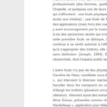
professionnels (des femmes, quelle
Chapelle, et quelques-uns de leurs
qui s’affrontent : une foule physiq
accès aux médias) ; une foule de 
des applications (mais hors des rue
y avoir encouragement par la masse 
à-vis des personnes seules qui cro
cette première foule se disloque
continue à se sentir autorisé à l’af
qu’à s’approprier des trottoirs, ell
sans distinction (Joseph, 1984).
citoyenniste, dont l’espace public ser
L’autre foule n’a pas de lieu physiq
Caroline de Haas, candidate sous 
», qui intervient à diverses repr
harceler dans les transports en 
d’élargir les trottoirs (plusieurs 
ultérieurs. Viennent aussi des extra
Alma Guirao, présentée comme rés
HandsAway », application pour télé