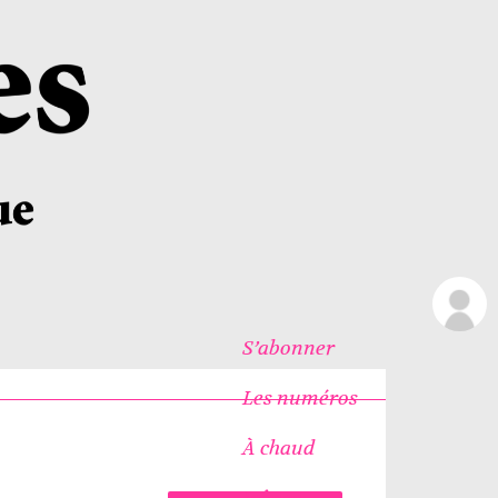
S’abonner
Les numéros
À chaud
Icônes