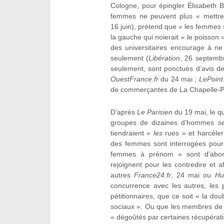
Cologne, pour épingler Élisabeth B
femmes ne peuvent plus « mettre 
16 juin), prétend que « les femmes s
la gauche qui noierait « le poisson 
des universitaires encourage à ne 
seulement (
Libération
, 26 septembr
seulement, sont ponctués d’avis de
OuestFrance.fr
du 24 mai ;
LePoint.
de commerçantes de La Chapelle-Pa
D’après
Le Parisien
du 19 mai, le qu
groupes de dizaines d’hommes
s
tiendraient «
les
rues » et harcèle
des femmes sont interrogées pour 
femmes à prénom » sont d’abord
rejoignent pour les contredire et 
autres
France24.fr
, 24 mai ou
Huf
concurrence avec les autres, les p
pétitionnaires, que ce soit « la do
sociaux ». Ou que les membres de «
« dégoûtés par certaines récupératio