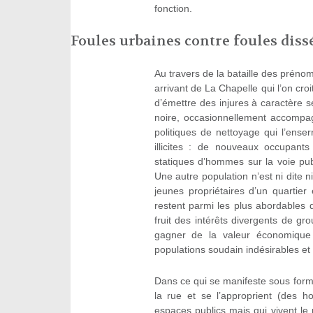
fonction.
Foules urbaines contre foules dis
Au travers de la bataille des prén
arrivant de La Chapelle qui l’on cro
d’émettre des injures à caractère
noire, occasionnellement accomp
politiques de nettoyage qui l’ense
illicites : de nouveaux occupant
statiques d’hommes sur la voie publ
Une autre population n’est ni dite n
jeunes propriétaires d’un quartier
restent parmi les plus abordables d
fruit des intérêts divergents de gr
gagner de la valeur économique 
populations soudain indésirables e
Dans ce qui se manifeste sous forme
la rue et se l’approprient (des h
espaces publics mais qui vivent le 