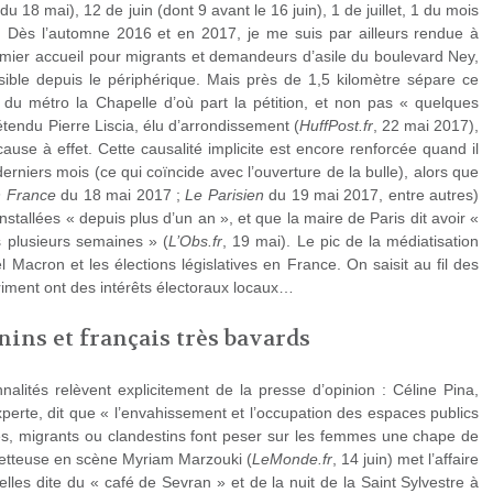
u 18 mai), 12 de juin (dont 9 avant le 16 juin), 1 de juillet, 1 du mois
 Dès l’automne 2016 et en 2017, je me suis par ailleurs rendue à
emier accueil pour migrants et demandeurs d’asile du boulevard Ney,
visible depuis le périphérique. Mais près de 1,5 kilomètre sépare ce
, du métro la Chapelle d’où part la pétition, et non pas « quelques
tendu Pierre Liscia, élu d’arrondissement (
HuffPost.fr
, 22 mai 2017),
ause à effet. Cette causalité implicite est encore renforcée quand il
rniers mois (ce qui coïncide avec l’ouverture de la bulle), alors que
n France
du 18 mai 2017 ;
Le Parisien
du 19 mai 2017, entre autres)
nstallées « depuis plus d’un an », et que la maire de Paris dit avoir «
s plusieurs semaines » (
L’Obs.fr
, 19 mai). Le pic de la médiatisation
 Macron et les élections législatives en France. On saisit au fil des
priment ont des intérêts électoraux locaux…
ins et français très bavards
nalités relèvent explicitement de la presse d’opinion : Céline Pina,
rte, dit que « l’envahissement et l’occupation des espaces publics
, migrants ou clandestins font peser sur les femmes une chape de
 metteuse en scène Myriam Marzouki (
LeMonde.fr
, 14 juin) met l’affaire
lles dite du « café de Sevran » et de la nuit de la Saint Sylvestre à