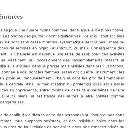
séminées
oms se joue une guerre moins nommée, dans laquelle n’est pas nouvel
it. Les photos des journaux sont significatives : ceux qui sont accusés
 sexiste sont sans cesse montrés, systématiquement la peau mate ou
agnés de femmes en niqab (
Atlantico.fr
, 20 mai). Conséquence des
rrent, la Chapelle est devenue une terre de repli pour des activités
s se dessinent, qui occasionnent des rassemblements massifs et
ique, silencieux dans la presse mais visibles dans les illustrations.
i donnée à voir, dont les femmes lasses ont pu être l’instrument : les
 en proie au renouvellement urbain et dont les prix de l’immobilier
e la capitale. Ainsi, la médiatisation du printemps 2017 est aussi le
oupes en coprésence, entre volonté de certains et certaines de faire
à leurs biens, et résistance des autres à être pointés comme
t dangereuses.
 de conflit, il y a divorce entre des personnes qui font groupes dans
ommes, tous supposés sexistes), et des individus isolés dans les
plus gros de leur relation de sociabilité dans des espaces privés ou