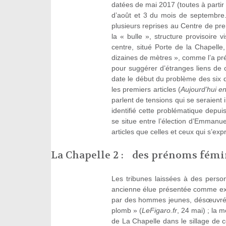
datées de mai 2017 (toutes à partir d
d’août et 3 du mois de septembre.
plusieurs reprises au Centre de pr
la « bulle », structure provisoire 
centre, situé Porte de la Chapelle
dizaines de mètres », comme l’a pré
pour suggérer d’étranges liens de c
date le début du problème des six de
les premiers articles (
Aujourd’hui e
parlent de tensions qui se seraient i
identifié cette problématique depui
se situe entre l’élection d’Emmanuel
articles que celles et ceux qui s’ex
La Chapelle 2 : des prénoms fémin
Les tribunes laissées à des person
ancienne élue présentée comme expe
par des hommes jeunes, désœuvrés
plomb » (
LeFigaro.fr
, 24 mai) ; la
de La Chapelle dans le sillage de ce