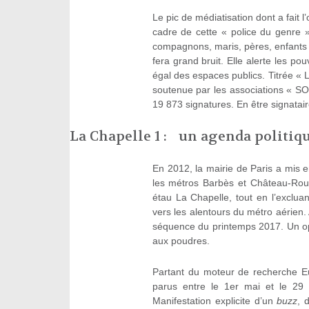
Le pic de médiatisation dont a fait l
cadre de cette « police du genre 
compagnons, maris, pères, enfants 
fera grand bruit. Elle alerte les pou
égal des espaces publics. Titrée «
soutenue par les associations « SOS
19 873 signatures. En être signatair
La Chapelle 1 : un agenda politiq
En 2012, la mairie de Paris a mis e
les métros Barbès et Château-Rou
étau La Chapelle, tout en l’exclu
vers les alentours du métro aérien
séquence du printemps 2017. Un op
aux poudres.
Partant du moteur de recherche Eu
parus entre le 1er mai et le 29
Manifestation explicite d’un
buzz
, 