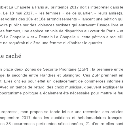
’objet La Chapelle à Paris au printemps 2017 doit s’interpréter dans le
». Le 18 mai 2017, « les femmes » de ce quartier, « leurs ami(e)s,
et voisins des 10e et 18e arrondissements » lancent une pétition qui
voirs publics sur des violences sexistes qui entravent l’usage libre et
 Les femmes, une espèce en voie de disparition au cœur de Paris » et
 La Chapelle » et « Demain La Chapelle », cette pétition a recueilli
e ne requérait ni d’être une femme ni d’habiter le quartier.
ue caché
n place deux Zones de Sécurité Prioritaire (ZSP) : la première entre
ge, la seconde entre Flandres et Stalingrad. Ces ZSP prennent en
ant. Elles ont eu pour effet un déplacement de commerces informels
. Avec un temps de retard, des choix municipaux peuvent expliquer la
portunisme politique a également été nécessaire pour mettre le feu
ropresse, mon propos se fonde ici sur une recension des articles
 septembre 2017 dans les quotidiens et hebdomadaires français.
des 38 occurrences pertinentes sélectionnées, 21 d’entre elles sont