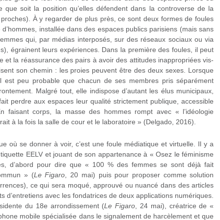
 que soit la position qu’elles défendent dans la controverse de la
 proches). À y regarder de plus près, ce sont deux formes de foules
ue d’hommes, installée dans des espaces publics parisiens (mais sans
femmes qui, par médias interposés, sur des réseaux sociaux ou via
s), égrainent leurs expériences. Dans la première des foules, il peut
et la réassurance des pairs à avoir des attitudes inappropriées vis-
isent son chemin : les proies peuvent être des deux sexes. Lorsque
, il est peu probable que chacun de ses membres pris séparément
frontement. Malgré tout, elle indispose d’autant les élus municipaux,
e fait perdre aux espaces leur qualité strictement publique, accessible
 En faisant corps, la masse des hommes rompt avec « l’idéologie
ait à la fois la salle de cour et le laboratoire » (Delgado, 2016).
ue où se donner à voir, c’est une foule médiatique et virtuelle. Il y a
étiquette EELV et jouant de son appartenance à « Osez le féminisme
ises, d’abord pour dire que « 100 % des femmes se sont déjà fait
commun » (
Le Figaro
, 20 mai) puis pour proposer comme solution
occurrences), ce qui sera moqué, approuvé ou nuancé dans des articles
its d’entretiens avec les fondatrices de deux applications numériques.
idente du 18e arrondissement (
Le Figaro
, 24 mai), créatrice de «
phone mobile spécialisée dans le signalement de harcèlement et que