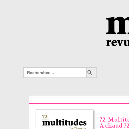
Search Button
Search
for:
72. Multit
À chaud 7