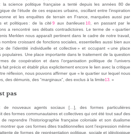
 : la science politique française a tenté depuis les années 80 de
ogique de l’étude de ces espaces urbains, oscillant entre l’inspiration
axonne et les enquêtes de terrain en France, marquées aussi par
s et politiques : de la
cité
9
aux
banlieues
10
, en passant par le
ns a rencontré ses débats contradictoires. Le terme de « quartier
enis Merklen nous apparaît pertinent dans le cadre de notre travail,
n nombre croissant de fonctions sociales, essentielles aussi bien aux
e de l’identité individuelle et collective » et occupant « une place
 populaires. Une place importante dans le traitement de la question
ormes de coopération et dans l’organisation politique de l’univers
à fait précis et établir plus explicitement encore le lien avec la critique
otre réflexion, nous pouvons affirmer que « le quartier sur lequel nous
res, des démunis, des “marginaux”, des exclus à la limite
13
.
»
st pas
t de nouveaux agents sociaux […], des formes particulières
duit des formes communautaires et collectives qui ont été tout sauf des
u de reprendre l’historiographie française coloniale et son dualisme
e montrer que ces formes dites traditionnelles sont l’expression même
attente de formes de représentation politique, sociale et idéologique