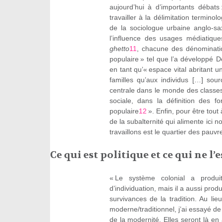
aujourd’hui à d’importants débats
travailler à la délimitation terminol
de la sociologue urbaine anglo-s
l’influence des usages médiatique
ghetto
11
, chacune des dénominatio
populaire » tel que l’a développé D
en tant qu’« espace vital abritant u
familles qu’aux individus […] sourc
centrale dans le monde des classes
sociale, dans la définition des f
populaire
12
». Enfin, pour être tout 
de la subalternité qui alimente ici n
travaillons est le quartier des pauv
Ce qui est politique et ce qui ne l’e
« Le système colonial a produi
d’individuation, mais il a aussi pro
survivances de la tradition. Au lie
moderne/traditionnel, j’ai essayé d
de la modernité. Elles seront là en 