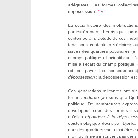
adéquates. Les formes collectiv
dépossession
14
»
.
La socio-histoire des mobilisatio
particulièrement heuristique po
contemporain. L’étude de ces mobili
tend sans conteste à s’éclaircir a
issues des quartiers populaires (et
champs politique et scientifique. De
mise à l’écart du champ politique « 
(et en payer les conséquences)
dépossession
: la dépossession est i
Ces générations militantes ont ai
forme
moderne
(au sens que Djer
politique. De nombreuses expressi
développer, sous des formes insai
qu’elles
répondent à la dépossess
épistémologique décrit par Djerbal 
dans les quartiers vont ainsi être
motif qu’ils ne s’inscrivent pas dans