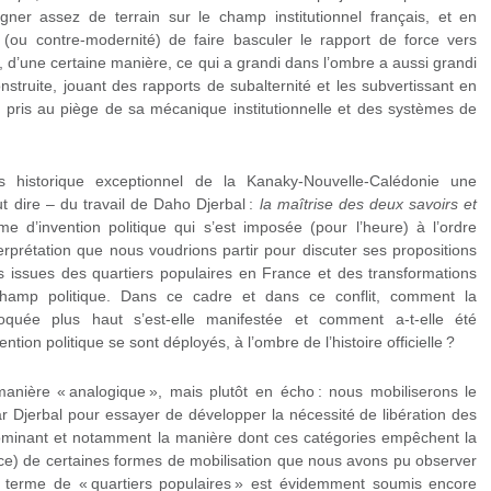
er assez de terrain sur le champ institutionnel français, et en
 (ou contre-modernité) de faire basculer le rapport de force vers
ci, d’une certaine manière, ce qui a grandi dans l’ombre a aussi grandi
struite, jouant des rapports de subalternité et les subvertissant en
uvé pris au piège de sa mécanique institutionnelle et des systèmes de
historique exceptionnel de la Kanaky-Nouvelle-Calédonie une
eut dire – du travail de Daho Djerbal :
la maîtrise des deux savoirs et
 d’invention politique qui s’est imposée (pour l’heure) à l’ordre
rprétation que nous voudrions partir pour discuter ses propositions
s issues des quartiers populaires en France et des transformations
 champ politique. Dans ce cadre et dans ce conflit, comment la
quée plus haut s’est-elle manifestée et comment a-t-elle été
ion politique se sont déployés, à l’ombre de l’histoire officielle ?
manière « analogique », mais plutôt en écho : nous mobiliserons le
ar Djerbal pour essayer de développer la nécessité de libération des
dominant et notamment la manière dont ces catégories empêchent la
ce) de certaines formes de mobilisation que nous avons pu observer
 terme de « quartiers populaires » est évidemment soumis encore