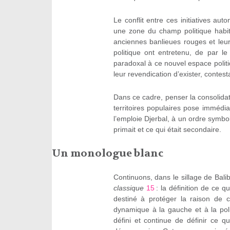
Le conflit entre ces initiatives aut
une zone du champ politique habité
anciennes banlieues rouges et leur
politique ont entretenu, de par le 
paradoxal à ce nouvel espace politi
leur revendication d’exister, contes
Dans ce cadre, penser la consolidat
territoires populaires pose immédi
l’emploie Djerbal, à un ordre symboli
primait et ce qui était secondaire.
Un monologue blanc
Continuons, dans le sillage de Bali
classique
15
: la définition de ce q
destiné à protéger la raison de c
dynamique à la gauche et à la pol
défini et continue de définir ce q