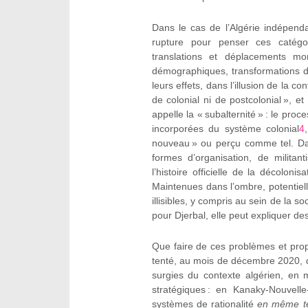
Dans le cas de l’Algérie indépend
rupture pour penser ces catégo
translations et déplacements mo
démographiques, transformations du 
leurs effets, dans l’illusion de la co
de colonial ni de postcolonial », et
appelle la « subalternité » : le pr
incorporées du système colonial
4
nouveau » ou perçu comme tel. Dans
formes d’organisation, de militan
l’histoire officielle de la décolo
Maintenues dans l’ombre, potentie
illisibles, y compris au sein de la so
pour Djerbal, elle peut expliquer d
Que faire de ces problèmes et prop
tenté, au mois de décembre 2020, d
surgies du contexte algérien, en 
stratégiques : en Kanaky-Nouvelle
systèmes de rationalité
en même t