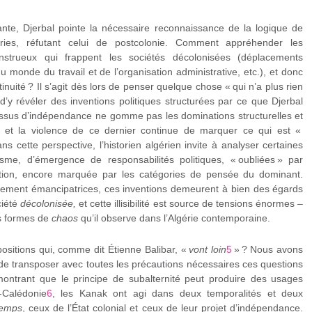
ante, Djerbal pointe la nécessaire reconnaissance de la logique de
ries, réfutant celui de postcolonie. Comment appréhender les
nstrueux qui frappent les sociétés décolonisées (déplacements
monde du travail et de l’organisation administrative, etc.), et donc
ntinuité ? Il s’agit dès lors de penser quelque chose « qui n’a plus rien
 d’y révéler des inventions politiques structurées par ce que Djerbal
ocessus d’indépendance ne gomme pas les dominations structurelles et
, et la violence de ce dernier continue de marquer ce qui est «
 cette perspective, l’historien algérien invite à analyser certaines
tisme, d’émergence de responsabilités politiques, « oubliées » par
nisation, encore marquée par les catégories de pensée du dominant.
llement émancipatrices, ces inventions demeurent à bien des égards
ciété
décolonisée,
et cette illisibilité est source de tensions énormes –
es formes de
chaos
qu’il observe dans l’Algérie contemporaine.
ositions qui, comme dit Étienne Balibar, «
vont loin
5
» ? Nous avons
e transposer avec toutes les précautions nécessaires ces questions
montrant que le principe de subalternité peut produire des usages
-Calédonie
6
, les Kanak ont agi dans deux temporalités et deux
emps
, ceux de l’État colonial et ceux de leur projet d’indépendance.