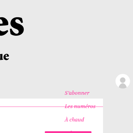
S’abonner
Les numéros
À chaud
Icônes