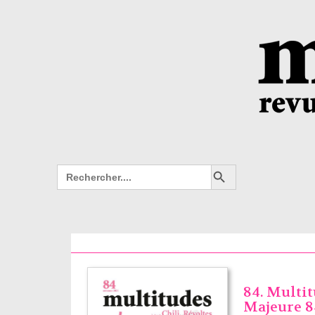
Search Button
Search
for:
84. Multi
Majeure 8