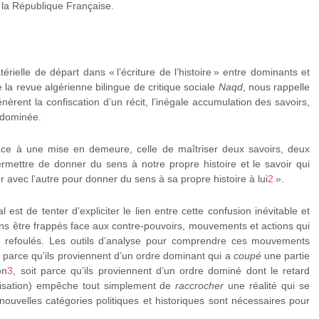
 la République Française.
térielle de départ dans « l’écriture de l’histoire » entre dominants et
 la revue algérienne bilingue de critique sociale
Naqd
, nous rappelle
nèrent la confiscation d’un récit, l’inégale accumulation des savoirs,
e dominée.
ce à une mise en demeure, celle de maîtriser deux savoirs, deux
permettre de donner du sens à notre propre histoire et le savoir qui
 avec l’autre pour donner du sens à sa propre histoire à lui
2
»
.
st de tenter d’expliciter le lien entre cette confusion inévitable et
s être frappés face aux contre-pouvoirs, mouvements et actions qui
 refoulés. Les outils d’analyse pour comprendre ces mouvements
t parce qu’ils proviennent d’un ordre dominant qui a
coupé
une partie
on
3
, soit parce qu’ils proviennent d’un ordre dominé dont le retard
onisation) empêche tout simplement de
raccrocher
une réalité qui se
nouvelles catégories politiques et historiques sont nécessaires pour