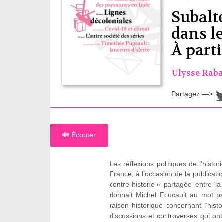
Subalt
dans l
À part
Ulysse Rab
Partagez —>
🔊 Écouter
Les réflexions politiques de l’his
France, à l’occasion de la publicati
contre-histoire » partagée entre la
donnait Michel Foucault au mot pa
raison historique concernant l’hi
discussions et controverses qui on