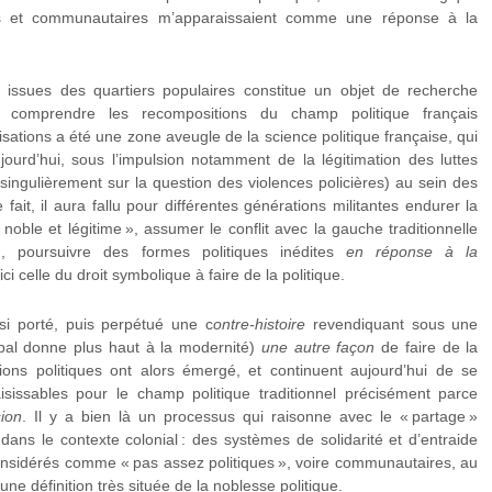
es et communautaires m’apparaissaient comme une réponse à la
ns issues des quartiers populaires constitue un objet de recherche
ur comprendre les recompositions du champ politique français
sations a été une zone aveugle de la science politique française, qui
ujourd’hui, sous l’impulsion notamment de la légitimation des luttes
 singulièrement sur la question des violences policières) au sein des
 fait, il aura fallu pour différentes générations militantes endurer la
noble et légitime », assumer le conflit avec la gauche traditionnelle
, poursuivre des formes politiques inédites
en réponse à la
ci celle du droit symbolique à faire de la politique.
nsi porté, puis perpétué une c
ontre-histoire
revendiquant sous une
bal donne plus haut à la modernité)
une autre façon
de faire de la
ons politiques ont alors émergé, et continuent aujourd’hui de se
sissables pour le champ politique traditionnel précisément parce
ion
. Il y a bien là un processus qui raisonne avec le « partage »
dans le contexte colonial : des systèmes de solidarité et d’entraide
 considérés comme « pas assez politiques », voire communautaires, au
 une définition très située de la noblesse politique.