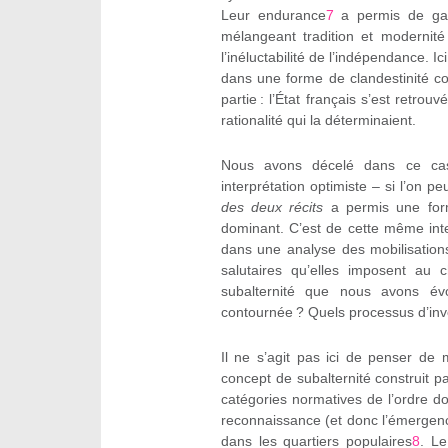
Leur endurance
7
a permis de gagn
mélangeant tradition et modernité
l’inéluctabilité de l’indépendance. I
dans une forme de clandestinité con
partie : l’État français s’est retro
rationalité qui la déterminaient.
Nous avons décelé dans ce cas 
interprétation optimiste – si l’on p
des deux récits
a permis une forme
dominant. C’est de cette même inte
dans une analyse des mobilisation
salutaires qu’elles imposent au
subalternité que nous avons évo
contournée ? Quels processus d’invent
Il ne s’agit pas ici de penser de 
concept de subalternité construit p
catégories normatives de l’ordre 
reconnaissance (et donc l’émergen
dans les quartiers populaires
8
. Le