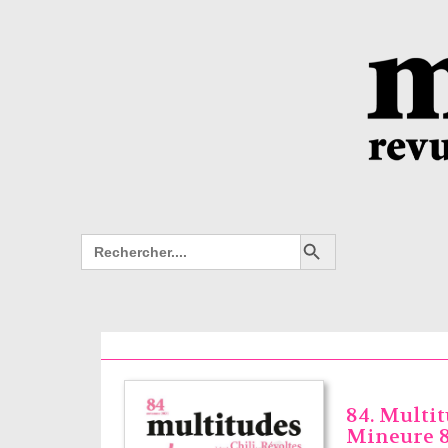
Search Button
Search
for:
84. Multi
Mineure 84