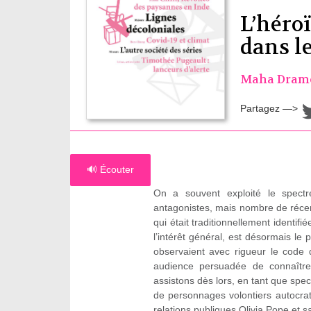
L’héro
dans le
Maha Dram
Partagez —>
🔊 Écouter
On a souvent exploité le spect
antagonistes, mais nombre de réce
qui était traditionnellement ident
l’intérêt général, est désormais le p
observaient avec rigueur le code
audience persuadée de connaître
assistons dès lors, en tant que spe
de personnages volontiers autocrat
relations publiques Olivia Pope et s