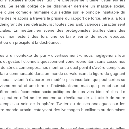
actions sociales modernes, dont l’enchevêtrement défie justement les
ncts. Se sentir obligé de se dissimuler derrière un masque social,
le d’une comédie humaine qui s’édifie sur le principe insatiable du
ité des relations à travers le prisme du rapport de force, être à la fois
 dénigrant de ses détracteurs : toutes ces ambivalences caractérisent
iales. En mettant en scène des protagonistes tiraillés dans des
séries manifestent dès lors une certaine vérité de notre époque,
t ou en précipitent la déchéance.
s à un contexte de pur « divertissement », nous négligerions leur
faits et gestes fictionnels questionnent voire réorientent sans cesse nos
 de séries contemporaines montrent à quel point il s’avère compliqué
de faire communauté dans un monde survalorisant la figure du gagnant
s nous invitent à élaborer un modèle plus incertain, qui peut certes se
tivisme moral et une forme d’individualisme, mais qui permet surtout
trements économico-socio-politiques de nos vies bien réelles. Le
es
peut en effet se lire comme un révélateur de la toxicité de notre
r exemple au sein de la sphère Twitter ou de ses analogues sur les
otre monde urbain, catalysant des lynchages humiliants ou des mises
sant d’expliquer la surabondance de ces séries centrées sur de telles