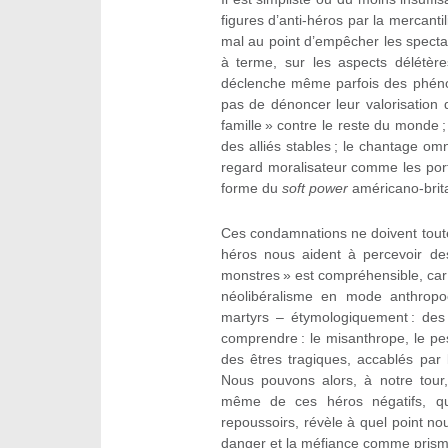
figures d’anti-héros par la mercant
mal au point d’empêcher les spectat
à terme, sur les aspects délétèr
déclenche même parfois des phéno
pas de dénoncer leur valorisation 
famille » contre le reste du monde ; 
des alliés stables ; le chantage om
regard moralisateur comme les por
forme du
soft power
américano-britan
Ces condamnations ne doivent toute
héros nous aident à percevoir de
monstres » est compréhensible, car
néolibéralisme en mode anthropo
martyrs – étymologiquement : des 
comprendre : le misanthrope, le pe
des êtres tragiques, accablés par 
Nous pouvons alors, à notre tour,
même de ces héros négatifs, qu
repoussoirs, révèle à quel point n
danger et la méfiance comme prisme