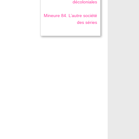
décoloniales
Mineure 84. L’autre société
des séries