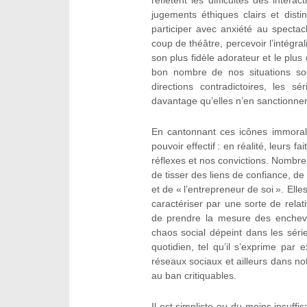
reflètent les difficultés des inter
jugements éthiques clairs et disti
participer avec anxiété au spectac
coup de théâtre, percevoir l’intégral
son plus fidèle adorateur et le plus
bon nombre de nos situations soc
directions contradictoires, les 
davantage qu’elles n’en sanctionnen
En cantonnant ces icônes immorale
pouvoir effectif : en réalité, leurs 
réflexes et nos convictions. Nombre
de tisser des liens de confiance, 
et de « l’entrepreneur de soi ». Elle
caractériser par une sorte de rela
de prendre la mesure des enchevê
chaos social dépeint dans les séri
quotidien, tel qu’il s’exprime pa
réseaux sociaux et ailleurs dans n
au ban critiquables.
Il est simpliste ou du moins insuffi