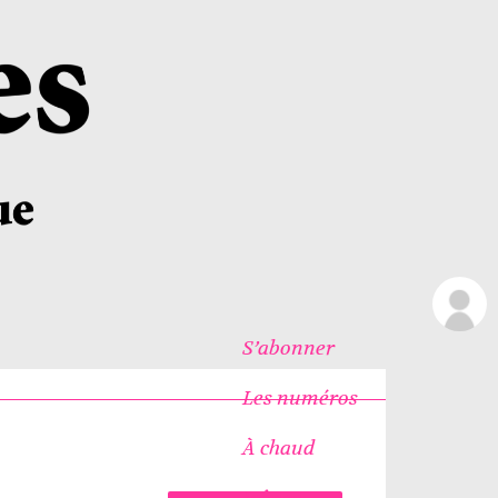
S’abonner
Les numéros
À chaud
Icônes