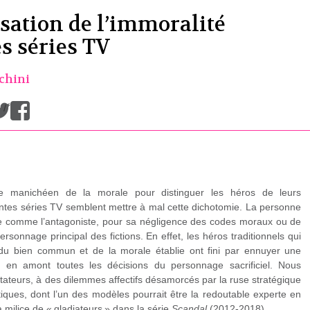
ïsation de l’immoralité
s séries TV
chini
/
re manichéen de la morale pour distinguer les héros de leurs
ntes séries TV semblent mettre à mal cette dichotomie. La personne
ifiée comme l’antagoniste, pour sa négligence des codes moraux ou de
ersonnage principal des fictions. En effet, les héros traditionnels qui
 du bien commun et de la morale établie ont fini par ennuyer une
 en amont toutes les décisions du personnage sacrificiel. Nous
ctateurs, à des dilemmes affectifs désamorcés par la ruse stratégique
iques, dont l’un des modèles pourrait être la redoutable experte en
a milice de « gladiateurs » dans la série
Scandal
(2012-2018).