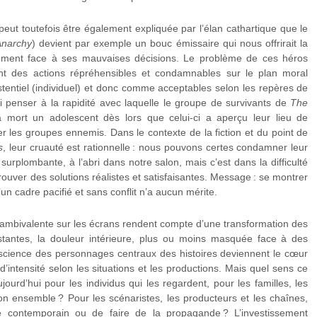
peut toutefois être également expliquée par l’élan cathartique que le
Anarchy
) devient par exemple un bouc émissaire qui nous offrirait la
ssement face à ses mauvaises décisions. Le problème de ces héros
tent des actions répréhensibles et condamnables sur le plan moral
tentiel (individuel) et donc comme acceptables selon les repères de
 ici penser à la rapidité avec laquelle le groupe de survivants de
The
mort un adolescent dès lors que celui-ci a aperçu leur lieu de
 les groupes ennemis. Dans le contexte de la fiction et du point de
s
, leur cruauté est rationnelle : nous pouvons certes condamner leur
rplombante, à l’abri dans notre salon, mais c’est dans la difficulté
trouver des solutions réalistes et satisfaisantes. Message : se montrer
un cadre pacifié et sans conflit n’a aucun mérite.
n ambivalente sur les écrans rendent compte d’une transformation des
stantes, la douleur intérieure, plus ou moins masquée face à des
nscience des personnages centraux des histoires deviennent le cœur
’intensité selon les situations et les productions. Mais quel sens ce
ourd’hui pour les individus qui les regardent, pour les familles, les
n ensemble ? Pour les scénaristes, les producteurs et les chaînes,
e contemporain ou de faire de la propagande ? L’investissement