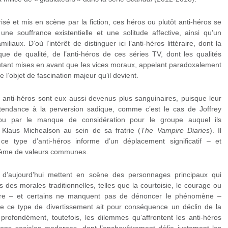
isé et mis en scène par la fiction, ces héros ou plutôt anti-héros se
une souffrance existentielle et une solitude affective, ainsi qu’un
ux. D’où l’intérêt de distinguer ici l’anti-héros littéraire, dont la
que de qualité, de l’anti-héros de ces séries TV, dont les qualités
 autant mises en avant que les vices moraux, appelant paradoxalement
 l’objet de fascination majeur qu’il devient.
 anti-héros sont eux aussi devenus plus sanguinaires, puisque leur
 tendance à la perversion sadique, comme c’est le cas de Joffrey
ou par le manque de considération pour le groupe auquel ils
 Klaus Michealson au sein de sa fratrie (
The Vampire Diaries
). Il
 type d’anti-héros informe d’un déplacement significatif – et
stème de valeurs communes.
 d’aujourd’hui mettent en scène des personnages principaux qui
 des morales traditionnelles, telles que la courtoisie, le courage ou
aindre – et certains ne manquent pas de dénoncer le phénomène –
 ce type de divertissement ait pour conséquence un déclin de la
profondément, toutefois, les dilemmes qu’affrontent les anti-héros