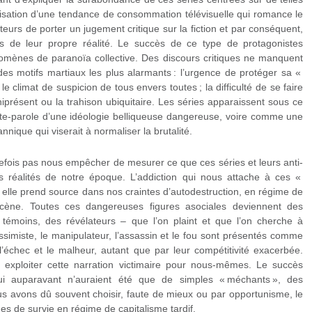
ilisation d’une tendance de consommation télévisuelle qui romance le
eurs de porter un jugement critique sur la fiction et par conséquent,
es de leur propre réalité. Le succès de ce type de protagonistes
mènes de paranoïa collective. Des discours critiques ne manquent
des motifs martiaux les plus alarmants : l’urgence de protéger sa «
le climat de suspicion de tous envers toutes ; la difficulté de se faire
niprésent ou la trahison ubiquitaire. Les séries apparaissent sous ce
te-parole d’une idéologie belliqueuse dangereuse, voire comme une
nique qui viserait à normaliser la brutalité.
fois pas nous empêcher de mesurer ce que ces séries et leurs anti-
s réalités de notre époque. L’addiction qui nous attache à ces «
 elle prend source dans nos craintes d’autodestruction, en régime de
cène. Toutes ces dangereuses figures asociales deviennent des
témoins, des révélateurs – que l’on plaint et que l’on cherche à
ssimiste, le manipulateur, l’assassin et le fou sont présentés comme
l’échec et le malheur, autant que par leur compétitivité exacerbée.
 exploiter cette narration victimaire pour nous-mêmes. Le succès
i auparavant n’auraient été que de simples « méchants », des
ous avons dû souvent choisir, faute de mieux ou par opportunisme, le
s de survie en régime de capitalisme tardif.