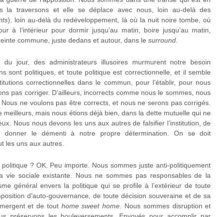
 la traversons et elle se déplace avec nous, loin au-delà des
nts
), loin au-delà du redéveloppement, là où la nuit noire tombe, où
ur à l’intérieur pour dormir jusqu’au matin, boire jusqu’au matin,
treinte commune, juste dedans et autour, dans le
surround
.
e du jour, des administrateurs illusoires murmurent notre besoin
ions sont politiques, et toute politique est correctionnelle, et il semble
tutions correctionnelles dans le commun, pour l’établir, pour nous
rons pas corriger. D’ailleurs, incorrects comme nous le sommes, nous
 Nous ne voulons pas être corrects, et nous ne serons pas corrigés.
 meilleurs, mais nous étions déjà bien, dans la dette mutuelle qui ne
ux. Nous nous devons les uns aux autres de falsifier l’institution, de
 de donner le démenti à notre propre détermination. On se doit
t les uns aux autres.
é politique ? OK. Peu importe. Nous sommes juste anti-politiquement
a vie sociale existante. Nous ne sommes pas responsables de la
me général envers la politique qui se profile à l’extérieur de toute
 imposition d’auto-gouvernance, de toute décision souveraine et de sa
émergent et de tout
home sweet home
. Nous sommes disruption et
ous préservons les bouleversements. Envoyés pour accomplir par