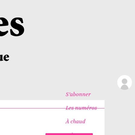
S’abonner
Les numéros
À chaud
Icônes