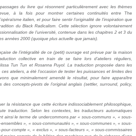
passages du livre qui résonnent particulièrement avec les thèmes
evue, à la fois pour montrer certaines continuités entre
The
opéraïsme italien, et pour faire sentir l’originalité de l’inspiration que
radition du Black Radicalism. Cette sélection ignore volontairement
ionnalisation de l’université, contenue dans les chapitres 2 et 3 du
 des années 2000 (quoique plus actuelle que jamais).
aise de l’intégralité de ce (petit) ouvrage est prévue par la maison
aduction collective en train de se faire lors d’ateliers réguliers,
issa Tun Tun et Rosanna Puyol. La traduction proposée dans les
es ateliers, a été l’occasion de tester les puissances et limites des
avons que minimalement amendé le résultat, pour faire apparaître
des concepts-pivots de l’original anglais (settler, surround, policy,
 la résistance que cette écriture indissociablement philosophique,
ute traduction. Selon les contextes, les traducteurs automatiques
t ainsi le terme de
undercommons
par « sous-communs », « sous-
us-ensembles », « sous-communautés », « sous-communes », « sous-
-pour-compte », « exclus », « sous-facteurs », « sous-commissaires