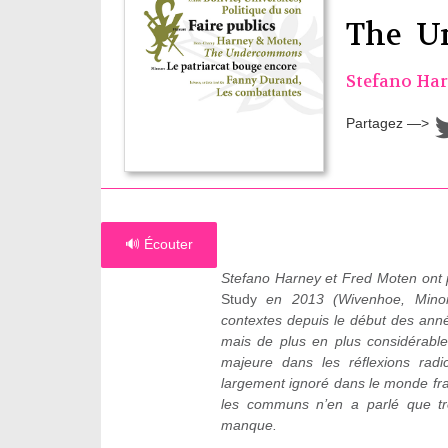
The Un
Stefano Ha
Partagez —>
🔊 Écouter
Stefano Harney et Fred Moten ont pu
Study
en 2013 (Wivenhoe, Minor C
contextes depuis le début des ann
mais de plus en plus considérabl
majeure dans les réflexions radi
largement ignoré dans le monde fr
les communs n’en a parlé que 
manque.