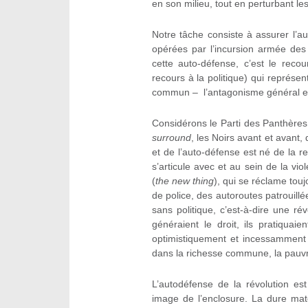
en son milieu, tout en perturbant les
Notre tâche consiste à assurer l’
opérées par l’incursion armée de
cette auto-défense, c’est le reco
recours à la politique) qui représe
commun – l’antagonisme général et 
Considérons le Parti des Panthères 
surround
, les Noirs avant et avant,
et de l’auto-défense est né de la r
s’articule avec et au sein de la vio
(
the new thing
), qui se réclame tou
de police, des autoroutes patrouillé
sans politique, c’est-à-dire une rév
généraient le droit, ils pratiquai
optimistiquement et incessamment
dans la richesse commune, la pauv
L’autodéfense de la révolution es
image de l’enclosure. La dure mat