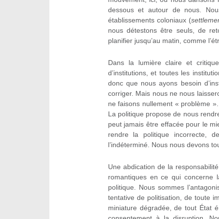
dessous et autour de nous. Nous
établissements coloniaux (
settleme
nous détestons être seuls, de reto
planifier jusqu’au matin, comme l’é
Dans la lumière claire et critiqu
d’institutions, et toutes les institut
donc que nous ayons besoin d’insti
corriger. Mais nous ne nous laisse
ne faisons nullement « problème ».
La politique propose de nous rendre
peut jamais être effacée pour le mie
rendre la politique incorrecte,
l’indéterminé. Nous nous devons tou
Une abdication de la responsabilit
romantiques en ce qui concerne l
politique. Nous sommes l’antagonis
tentative de politisation, de toute
miniature dégradée, de tout État 
consentement à la disruption. N