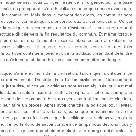
e nous-mêmes, nous corriger, rester dans l’urgence, sur une base
rminés, ne protégeant qu’un droit illusoire à ce que nous n’avons pas,
les communs. Mais dans le moment des droits, les communs sont
et vers le commun qui les encercle, eux et leur enclosure. Ce qui
me la politique des communs, de la résistance à l’enclosure, ne peut
rectitude dirigée vers la fin régulatrice du commun. Et même lorsque
été perdue, et que la bombe explose et/ou échoue à exploser, le
 d’ailleurs, ici, autour, sur le terrain, encerclant des faits
a politique continue à jouer aux petits soldats, prétendant défendre
t ce qu’elle ne peut défendre, mais seulement mettre en danger.
litique, s’arme au nom de la civilisation, tandis que la critique initie
 qui voient de l’hostilité dans l’union civile entre l’établissement
 à juste titre, si nos yeux critiques sont assez aiguisés, qu’il est mal
oleil dans la sale minceur de cette atmosphère ; cette maison que le
ne zone des retombées. Et si nos yeux portent leur acuité plus loin,
leur faire un procès. Après avoir cherché la politique pour l’éviter,
es autres, pour être hors de nous, parce que nous aimons la vie de
a critique nous fait savoir que la politique est radioactive, mais la
tique. Il importe donc de savoir combien de temps nous devrons nous y
ons être exposés aux effets mortels de son énergie antisociale. La