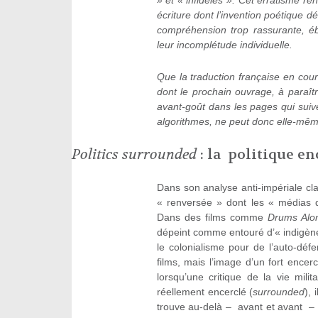
» et « infidèles ». Cet erratisme 
écriture dont l’invention poétique dé
compréhension trop rassurante, ébr
leur incomplétude individuelle.
Que la traduction française en cou
dont le prochain ouvrage, à paraîtr
avant-goût dans les pages qui suive
algorithmes, ne peut donc elle-même
Politics surrounded
: la politique en
Dans son analyse anti-impériale cl
« renversée » dont les « médias d’
Dans des films comme
Drums Alo
dépeint comme entouré d’« indigènes 
le colonialisme pour de l’auto-déf
films, mais l’image d’un fort encer
lorsqu’une critique de la vie milit
réellement encerclé (
surrounded
),
trouve au-delà – avant et avant – 