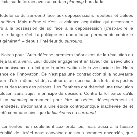
 faits sur le terrain avec un certain
planning
hors-la-loi.
autodéfense du
surround
face aux dépossessions répétées et ciblées
s
settlers
. Mais même si c’est la violence acquisitive qui occasionne
urs à la possession de soi face à la dépossession (c’est-à-dire le
nte le danger réel. La politique est une attaque permanente contre le
génératif – depuis l’intérieur du
surround
.
Noires pour l’Auto-défense, premiers théoriciens de la révolution du
 déjà là et à venir. Leur double engagement en faveur de la révolution
econnaissance du fait que la préservation de la vie sociale des Noirs
lence de l’innovation. Ce n’est pas une contradiction si la nouveauté
jours d’elle-même, vit déjà autour et au-dessous des forts, des postes
es et des tours des prisons. Les Panthers ont théorisé une révolution
olution sans sujet ni principe de décision. Contre la loi parce qu’ils
ent un
planning
permanent pour être possédés, désespérément et
 endettés, s’adonnant à une étude contrapuntique inachevée de et
reté commune ainsi que la
blackness
du
surround
.
t confrontée non seulement aux brutalités, mais aussi à la fausse
érialité de l’irréel nous convainc que nous sommes encerclés, que