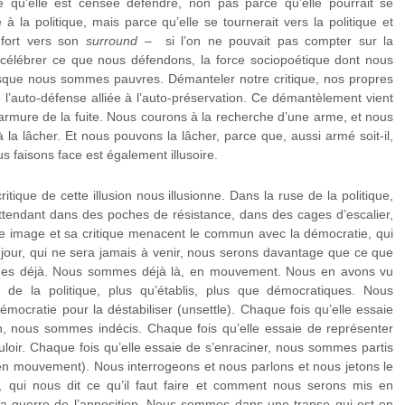
té qu’elle est censée défendre, non pas parce qu’elle pourrait se
e à la politique, mais parce qu’elle se tournerait vers la politique et
e fort vers son
surround
– si l’on ne pouvait pas compter sur la
 célébrer ce que nous défendons, la force sociopoétique dont nous
sque nous sommes pauvres. Démanteler notre critique, nos propres
 de l’auto-défense alliée à l’auto-préservation. Ce démantèlement vient
rmure de la fuite. Nous courons à la recherche d’une arme, et nous
 la lâcher. Et nous pouvons la lâcher, parce que, aussi armé soit-il,
us faisons face est également illusoire.
itique de cette illusion nous illusionne. Dans la ruse de la politique,
ttendant dans des poches de résistance, dans des cages d’escalier,
se image et sa critique menacent le commun avec la démocratie, qui
n jour, qui ne sera jamais à venir, nous serons davantage que ce que
es déjà. Nous sommes déjà là, en mouvement. Nous en avons vu
de la politique, plus qu’établis, plus que démocratiques. Nous
mocratie pour la déstabiliser (unsettle). Chaque fois qu’elle essaie
, nous sommes indécis. Chaque fois qu’elle essaie de représenter
uloir. Chaque fois qu’elle essaie de s’enraciner, nous sommes partis
en mouvement). Nous interrogeons et nous parlons et nous jetons le
qui nous dit ce qu’il faut faire et comment nous serons mis en
a guerre de l’apposition. Nous sommes dans une transe qui est en