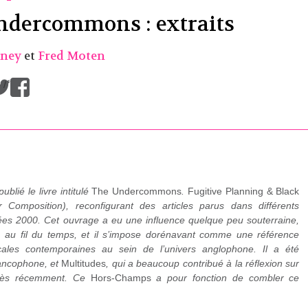
dercommons : extraits
rney
et
Fred Moten
/
blié le livre intitulé
The Undercommons
.
Fugitive Planning & Black
omposition), reconfigurant des articles parus dans différents
ées 2000. Cet ouvrage a eu une influence quelque peu souterraine,
e au fil du temps, et il s’impose dorénavant comme une référence
cales contemporaines au sein de l’univers anglophone. Il a été
ancophone, et
Multitudes
, qui a beaucoup contribué à la réflexion sur
très récemment. Ce
Hors-Champs
a pour fonction de combler ce