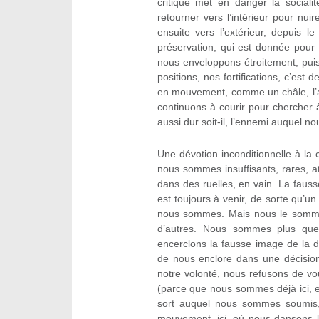
critique met en danger la sociali
retourner vers l’intérieur pour nuir
ensuite vers l’extérieur, depuis l
préservation, qui est donnée pour
nous enveloppons étroitement, pui
positions, nos fortifications, c’est
en mouvement, comme un châle, l’a
continuons à courir pour chercher à
aussi dur soit-il, l’ennemi auquel no
Une dévotion inconditionnelle à la cr
nous sommes insuffisants, rares, a
dans des ruelles, en vain. La faus
est toujours à venir, de sorte qu’u
nous sommes. Mais nous le somm
d’autres. Nous sommes plus que 
encerclons la fausse image de la dé
de nous enclore dans une décision
notre volonté, nous refusons de vo
(parce que nous sommes déjà ici, 
sort auquel nous sommes soumis, 
mouvement, ici, où nous dansons l