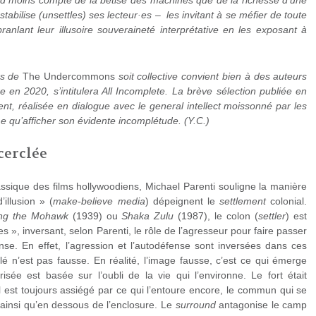
rend moins compte de la bêtise des machines que de la richesse d’une
stabilise (unsettles) ses lecteur·es – les invitant à se méfier de toute
anlant leur illusoire souveraineté interprétative en les exposant à
rs de
The Undercommons
soit collective convient bien à des auteurs
e en 2020, s’intitulera All Incomplete. La brève sélection publiée en
nt, réalisée en dialogue avec le general intellect moissonné par les
 qu’afficher son évidente incomplétude. (Y.C.)
cerclée
assique des films hollywoodiens, Michael Parenti souligne la manière
illusion » (
make-believe media
) dépeignent le
settlement
colonial.
ng the Mohawk
(1939) ou
Shaka Zulu
(1987), le colon (
settler
) est
», inversant, selon Parenti, le rôle de l’agresseur pour faire passer
ense. En effet, l’agression et l’autodéfense sont inversées dans ces
clé n’est pas fausse. En réalité, l’image fausse, c’est ce qui émerge
arisée est basée sur l’oubli de la vie qui l’environne. Le fort était
 il est toujours assiégé par ce qui l’entoure encore, le commun qui se
ainsi qu’en dessous de l’enclosure. Le
surround
antagonise le camp