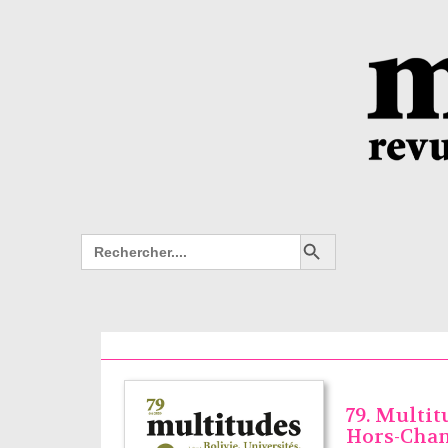
Search Button
Search
for:
79. Multit
Hors-Cha