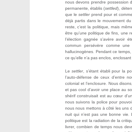
nous devons prendre possession d
permanente, établis (
settled
), déte
que le
settler
prend pour et comme 
déjà partis dans le mouvement du 
reste, c’est la politique, mais mê
être qu’une politique de fins, une 
l’élection gagnée s’avère avoir 
commun persévère comme une sorte
hallucinogènes. Pendant ce temps, l
ce qu’elle n’a pas enclos, enclosan
Le
settler
, s’étant établi pour la po
l’auto-défense de ceux d’entre nous
colonial et l’enclosure. Nous disons,
et pas cool d’avoir une place au s
shérif construisait est au cœur d’u
nous suivons la police pour pouvoir 
nous nous mettons à côté les uns d
nuit qui n’est pas une bonne vie. L
politique est la radiation de la cri
livrer, combien de temps nous devr