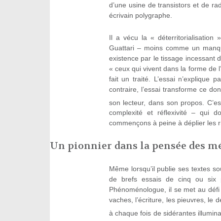
d’une usine de transistors et de r
écrivain polygraphe.
Il a vécu la « déterritorialisatio
Guattari – moins comme un manqu
existence par le tissage incessant d
« ceux qui vivent dans la forme de 
fait un traité. L’essai n’explique p
contraire, l’essai transforme ce don
son lecteur, dans son propos. C’est
complexité et réflexivité – qui
commençons à peine à déplier les r
Un pionnier dans la pensée des mé
Même lorsqu’il publie ses textes 
de brefs essais de cinq ou six p
Phénoménologue, il se met au défi de
vaches, l’écriture, les pieuvres, le d
à chaque fois de sidérantes illumina