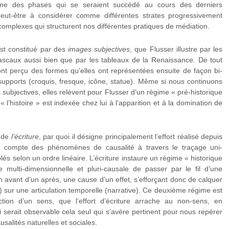
mme des phases qui se seraient succédé au cours des derniers
peut-être à considérer comme différentes strates progressivement
complexes qui structurent nos différentes pratiques de médiation.
est constitué par des
images subjectives
, que Flusser illustre par les
Lascaux aussi bien que par les tableaux de la Renaissance. De tout
ont perçu des formes qu’elles ont représentées ensuite de façon bi-
 supports (croquis, fresque, icône, statue). Même si nous continuons
 subjectives, elles relèvent pour Flusser d’un régime « pré-historique
 l’histoire » est indexée chez lui à l’apparition et à la domination de
i de
l’écriture
, par quoi il désigne principalement l’effort réalisé depuis
e compte des phénomènes de causalité à travers le traçage uni-
s selon un ordre linéaire. L’écriture instaure un régime « historique
multi-dimensionnelle et pluri-causale de passer par le fil d’une
un avant d’un après, une cause d’un effet, s’efforçant donc de calquer
e) sur une articulation temporelle (narrative). Ce deuxième régime est
ction d’un sens, que l’effort d’écriture arrache au non-sens, en
i serait observable cela seul qui s’avère pertinent pour nous repérer
usalités naturelles et sociales.