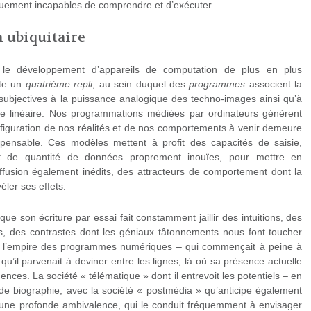
uement incapables de comprendre et d’exécuter.
 ubiquitaire
 le développement d’appareils de computation de plus en plus
ute un
quatrième repli
, au sein duquel des
programmes
associent la
subjectives à la puissance analogique des techno-images ainsi qu’à
ture linéaire. Nos programmations médiées par ordinateurs génèrent
figuration de nos réalités et de nos comportements à venir demeure
ensable. Ces modèles mettent à profit des capacités de saisie,
nt de quantité de données proprement inouïes, pour mettre en
ffusion également inédits, des attracteurs de comportement dont la
ler ses effets.
que son écriture par essai fait constamment jaillir des intuitions, des
, des contrastes dont les géniaux tâtonnements nous font toucher
de l’empire des programmes numériques – qui commençait à peine à
’il parvenait à deviner entre les lignes, là où sa présence actuelle
nces. La société « télématique » dont il entrevoit les potentiels – en
 de biographie, avec la société « postmédia » qu’anticipe également
r une profonde ambivalence, qui le conduit fréquemment à envisager