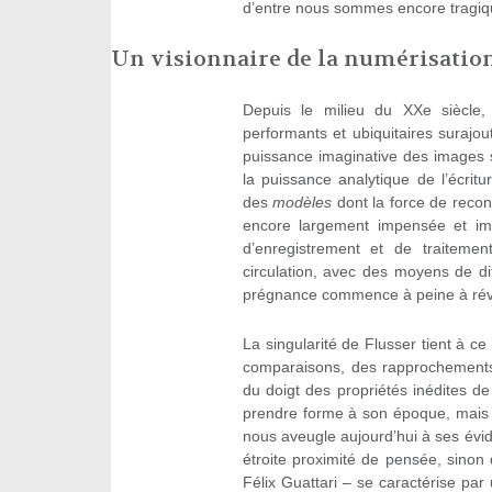
d’entre nous sommes encore tragiq
Un visionnaire de la numérisation
Depuis le milieu du XXe siècle,
performants et ubiquitaires surajo
puissance imaginative des images 
la puissance analytique de l’écri
des
modèles
dont la force de recon
encore largement impensée et imp
d’enregistrement et de traiteme
circulation, avec des moyens de di
prégnance commence à peine à révé
La singularité de Flusser tient à ce 
comparaisons, des rapprochements
du doigt des propriétés inédites 
prendre forme à son époque, mais qu
nous aveugle aujourd’hui à ses évide
étroite proximité de pensée, sinon
Félix Guattari – se caractérise pa