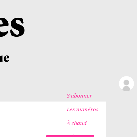
S’abonner
Les numéros
À chaud
s
Icônes