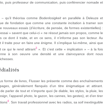
adio, puis professeur de communication, puis conférencier nomade et
n » – qu’il théorisa comme
Bodenlosigkeit
en parallèle à Deleuze et
e de fondation que comme une constante incitation à tramer son
e nouveaux essais (d’écriture, de pensée, de formes existentielles) :
l’essai » savent que celui-ci « ne résout jamais son propos, comme le
as ce dont il traite, et en ce sens, il n’informe pas son lecteur. Au
t il traite pour en faire une énigme. Il s’implique lui-même, ainsi que
3
 ce qui le rend attirant
». Et c’est cette « implication » – à la fois
 donne à son oeuvre une densité et une clairvoyance dont nous
ichesses.
dialités
sous forme de livres, Flusser les présente comme des enchaînements
ages, généralement flanqués d’un titre énigmatique et attirant.
 parler de tout et n’importe quoi (le diable, les stylos, la pluie, les
esign, l’appareil photo, le gazon, les cannes, les gestes), et d’en tirer
4
tions
. Son travail professionnel avec les radios, sa soif inextinguible