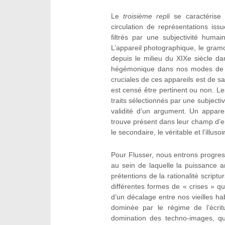
Le
troisième repli
se caractérise
circulation de représentations is
filtrés par une subjectivité huma
L’appareil photographique, le gram
depuis le milieu du XIXe siècle d
hégémonique dans nos modes de co
cruciales de ces appareils est de sai
est censé être pertinent ou non. Le
traits sélectionnés par une subject
validité d’un argument. Un appar
trouve présent dans leur champ d’enr
le secondaire, le véritable et l’illusoi
Pour Flusser, nous entrons progres
au sein de laquelle la puissance 
prétentions de la rationalité script
différentes formes de « crises » q
d’un décalage entre nos vieilles ha
dominée par le régime de l’écrit
domination des techno-images, qu