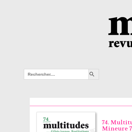
Search Button
Search
for:
74. Multit
Mineure 7