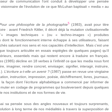
sseur de communication l’ont conduit à développer une pensée
t visionnaire de l’évolution de ce que McLuhan baptisait « media » au
5
Pour une philosophie de la photographie
(1983), avait pour titre
oire
: avant Friedrich Kittler, il décrit déjà la mutation civilisationnelle
d’« images techniques » (ou « techno-images ») produites
dont le fonctionnement interne échappe à ses utilisateurs, faisant
ichés saturant nos sens et nos capacités d’intellection. Mais c’est une
ue toujours articulée en essais espiègles de quelques pages) qu’il
rieurs, essentiels mais qui restent encore à traduire en français.
es
(1985) décline en 18 verbes à l’infinitif ce que les media nous font
e, imaginer, rendre concret, envisager, signifier, interagir, instruire,
.).
L’écriture a-t-elle un avenir ?
(1987) passe en revue une vingtaine
tation, instruction, impression, poésie, déchiffrement, livres, journaux,
vre la façon dont l’écriture alphabétique a commencé par informer de
nt de muter en codage de programmes qui bouleversent depuis quelques
nos institutions et de nos formes de vie.
ai sa pensée sous des angles nouveaux et toujours surprenants,
volution à long terme de nos médialités à travers
la superposition de