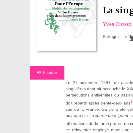
La sin
Yves Citton
Partagez —>
🔊 Écouter
Le 27 novembre 1991, un accident
singulières dont ait accouché le XXe
persécutions antisémites du nazisme
1
doit repartir après trente-deux ans
sud de la France. Sa vie a été ce
ouvrage sur
La liberté du migrant
, 
affirmations de la force propre de c
se réinventer employé dans une en