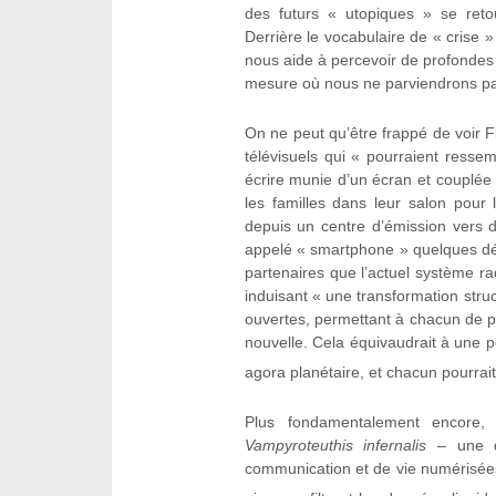
des futurs « utopiques » se retou
Derrière le vocabulaire de « crise 
nous aide à percevoir de profondes
mesure où nous ne parviendrons pas 
On ne peut qu’être frappé de voir F
télévisuels qui « pourraient ress
écrire munie d’un écran et couplée
les familles dans leur salon pour
depuis un centre d’émission vers de
appelé « smartphone » quelques déc
partenaires que l’actuel système ra
induisant « une transformation struc
ouvertes, permettant à chacun de par
nouvelle. Cela équivaudrait à une po
agora planétaire, et chacun pourrait
Plus fondamentalement encore, 
Vampyroteuthis infernalis
– une de
communication et de vie numérisées