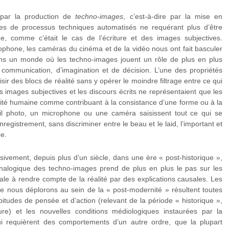
 par la production de
techno-images
, c’est-à-dire par la mise en
sues de processus techniques automatisés ne requérant plus d’être
ine, comme c’était le cas de l’écriture et des images subjectives.
ophone, les caméras du cinéma et de la vidéo nous ont fait basculer
ans un monde où les techno-images jouent un rôle de plus en plus
mmunication, d’imagination et de décision. L’une des propriétés
sir des blocs de réalité sans y opérer le moindre filtrage entre ce qui
s images subjectives et les discours écrits ne représentaient que les
ivité humaine comme contribuant à la consistance d’une forme ou à la
eil photo, un microphone ou une caméra saisissent tout ce qui se
egistrement, sans discriminer entre le beau et le laid, l’important et
re.
sivement, depuis plus d’un siècle, dans une ère « post-historique »,
analogique des techno-images prend de plus en plus le pas sur les
urale à rendre compte de la réalité par des explications causales. Les
ue nous déplorons au sein de la « post-modernité » résultent toutes
bitudes de pensée et d’action (relevant de la période « historique »,
ure) et les nouvelles conditions médiologiques instaurées par la
i requièrent des comportements d’un autre ordre, que la plupart