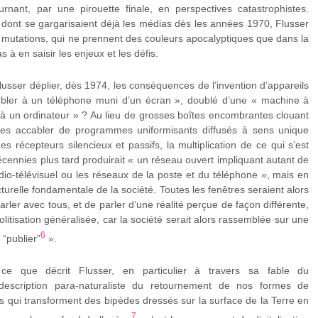
rnant, par une pirouette finale, en perspectives catastrophistes.
» dont se gargarisaient déjà les médias dès les années 1970, Flusser
 mutations, qui ne prennent des couleurs apocalyptiques que dans la
à en saisir les enjeux et les défis.
lusser déplier, dès 1974, les conséquences de l’invention d’appareils
embler à un téléphone muni d’un écran », doublé d’une « machine à
 à un ordinateur » ? Au lieu de grosses boîtes encombrantes clouant
 les accabler de programmes uniformisants diffusés à sens unique
s récepteurs silencieux et passifs, la multiplication de ce qui s’est
ennies plus tard produirait « un réseau ouvert impliquant autant de
dio-télévisuel ou les réseaux de la poste et du téléphone », mais en
turelle fondamentale de la société. Toutes les fenêtres seraient alors
ler avec tous, et de parler d’une réalité perçue de façon différente,
litisation généralisée, car la société serait alors rassemblée sur une
6
 “publier”
».
ce que décrit Flusser, en particulier à travers sa fable du
scription para-naturaliste du retournement de nos formes de
 qui transforment des bipèdes dressés sur la surface de la Terre en
7