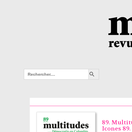
Search Button
Search
for:
89. Multit
Icones 89