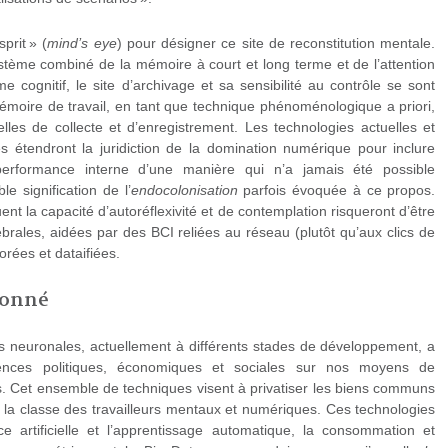
sprit » (
mind’s eye
) pour désigner ce site de reconstitution mentale.
système combiné de la mémoire à court et long terme et de l’attention
me cognitif, le site d’archivage et sa sensibilité au contrôle se sont
 mémoire de travail, en tant que technique phénoménologique a priori,
elles de collecte et d’enregistrement. Les technologies actuelles et
les étendront la juridiction de la domination numérique pour inclure
 performance interne d’une manière qui n’a jamais été possible
ble signification de l’
endocolonisation
parfois évoquée à ce propos.
uent la capacité d’autoréflexivité et de contemplation risqueront d’être
brales, aidées par des BCI reliées au réseau (plutôt qu’aux clics de
rées et dataifiées.
donné
s neuronales, actuellement à différents stades de développement, a
uences politiques, économiques et sociales sur nos moyens de
ls. Cet ensemble de techniques visent à privatiser les biens communs
 la classe des travailleurs mentaux et numériques. Ces technologies
nce artificielle et l’apprentissage automatique, la consommation et