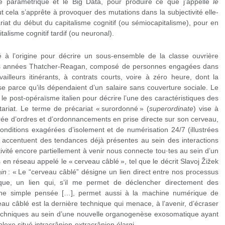
ure paramétrique et le Big Data, pour produire ce que j’appelle
le
ut cela s’apprête à provoquer des mutations dans la subjectivité elle-
riat du début du capitalisme cognitif (ou sémiocapitalisme), pour en
talisme cognitif tardif (ou neuronal).
sé à l’origine pour décrire un sous-ensemble de la classe ouvrière
es années Thatcher-Reagan, composé de personnes engagées dans
vailleurs itinérants, à contrats courts, voire à zéro heure, dont la
se parce qu’ils dépendaient d’un salaire sans couverture sociale. Le
le post-opéraïsme italien pour décrire l’une des caractéristiques des
tariat. Le terme de précariat
« surordonné » (
superordinate
) vise à
urée d’ordres et d’ordonnancements en prise directe sur son cerveau,
conditions exagérées d’isolement et de numérisation 24/7 (illustrées
accentuent des tendances déjà présentes au sein des interactions
vité encore partiellement à venir nous connecte tou·tes au sein d’un
n réseau appelé le « cerveau câblé », tel que le décrit Slavoj Žižek
in
: « Le “cerveau câblé” désigne un lien direct entre nos processus
e, un lien qui, s’il me permet de déclencher directement des
une simple pensée […], permet aussi à la machine numérique de
au câblé est la dernière technique qui menace, à l’avenir, d’écraser
techniques au sein d’une nouvelle organogenèse exosomatique ayant
exe situé intracrânien-extracrânien élargi.