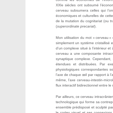
XXI
e
siècles ont subsumé l’écono
cerveau subsumera celles qui l’on
économiques et culturelles de cette
de la mutation du cognitariat (ou t
(
superordinate precariat
).
Mon utilisation du mot « cerveau »
simplement un système cristallisé et 
d’un complexe situé à l’intérieur et
cerveau a une composante intracr
synaptique complexe. Cependant, 
étendues et distribuées. Par exe
physiologiques correspondantes s
l’axe de chaque œil par rapport à l’
même, l’axe cerveau-intestin-microb
flux interactif bidirectionnel entre l
Par ailleurs, ce cerveau intracrânie
technologique qui forme sa contrep
ensemble prédisposé et sculpté par 
le cortex visuel et ses connexions