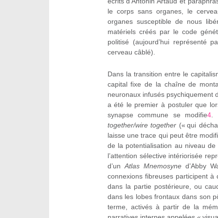
écrits d’Antonin Artaud et paraphra
le corps sans organes, le cervea
organes susceptible de nous libé
matériels créés par le code généti
politisé (aujourd’hui représenté 
cerveau câblé).
Dans la transition entre le capitalis
capital fixe de la chaîne de mont
neuronaux infusés psychiquement d
a été le premier à postuler que l
synapse commune se modifie
4
.
together/wire together
(« qui décha
laisse une trace qui peut être modi
de la potentialisation au niveau d
l’attention sélective intériorisée re
d’un
Atlas Mnemosyne
d’Abby War
connexions fibreuses participent à 
dans la partie postérieure, ou ca
dans les lobes frontaux dans son pô
terme, activés à partir de la mém
narratives internes appelées « visua