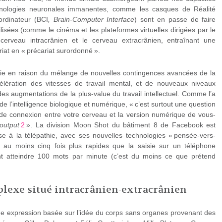
echnologies neuronales immanentes, comme les casques de Réalité
ordinateur (BCI
, Brain-Computer Interface
) sont en passe de faire
lisées (comme le cinéma et les plateformes virtuelles dirigées par le
 cerveau intracrânien et le cerveau extracrânien, entraînant une
riat en « précariat surordonné ».
ie en raison du mélange de nouvelles contingences avancées de la
élération des vitesses de travail mental, et de nouveaux niveaux
des augmentations de la plus-value du travail intellectuel. Comme l’a
de l’intelligence biologique et numérique, « c’est surtout une question
 de connexion entre votre cerveau et la version numérique de vous-
output
2
». La division Moon Shot du bâtiment 8 de Facebook est
e à la télépathie, avec ses nouvelles technologies « pensée-vers-
t au moins cinq fois plus rapides que la saisie sur un téléphone
nt atteindre 100 mots par minute (c’est du moins ce que prétend
plexe situé intracrânien-extracrânien
ne expression basée sur l’idée du corps sans organes provenant des