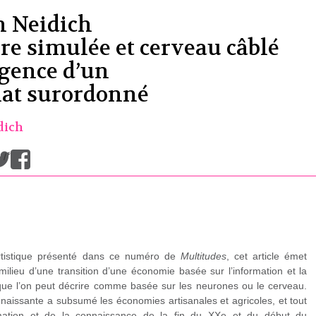
 Neidich
e simulée et cerveau câblé
gence d’un
iat surordonné
dich
/
rtistique présenté dans ce numéro de
Multitudes
, cet article émet
lieu d’une transition d’une économie basée sur l’information et la
ue l’on peut décrire comme basée sur les neurones ou le cerveau.
 naissante a subsumé les économies artisanales et agricoles, et tout
ation et de la connaissance de la fin du XX
e
et du début du