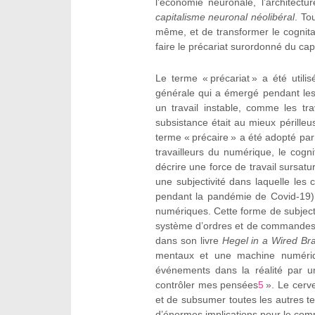
l’économie neuronale, l’architect
capitalisme neuronal néolibéral
. To
même, et de transformer le cognita
faire le précariat surordonné du capi
Le terme « précariat » a été utili
générale qui a émergé pendant l
un travail instable, comme les tra
subsistance était au mieux périlleu
terme « précaire » a été adopté par 
travailleurs du numérique, le cogni
décrire une force de travail sursat
une subjectivité dans laquelle les 
pendant la pandémie de Covid-19) 
numériques. Cette forme de subjecti
système d’ordres et de commandes e
dans son livre
Hegel in a Wired Bra
mentaux et une machine numériqu
événements dans la réalité par 
contrôler mes pensées
5
». Le cerve
et de subsumer toutes les autres 
d’énormes implications pour le compl