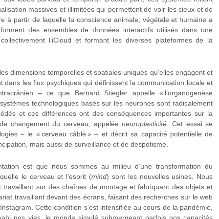
alisation massives et illimitées qui permettent de voir les cieux et de
rre à partir de laquelle la conscience animale, végétale et humaine a
s forment des ensembles de données interactifs utilisés dans une
collectivement l’iCloud et formant les diverses plateformes de la
les dimensions temporelles et spatiales uniques qu’elles engagent et
t dans les flux psychiques qui définissent la communication locale et
tracrânien – ce que Bernard Stiegler appelle « l’organogenèse
systèmes technologiques basés sur les neurones sont radicalement
écédés et ces différences ont des conséquences importantes sur la
té de changement du cerveau, appelée
neuroplasticité
. Cet essai se
ogies – le « cerveau câblé » – et décrit sa capacité potentielle de
ncipation, mais aussi de surveillance et de despotisme.
tation est que nous sommes au milieu d’une transformation du
quelle le cerveau et l’esprit (
mind
) sont les nouvelles usines. Nous
at travaillant sur des chaînes de montage et fabriquant des objets et
riat travaillant devant des écrans, faisant des recherches sur le web
nstagram. Cette condition s’est intensifiée au cours de la pandémie,
vahi nos vies, le monde simulé submergeant parfois nos capacités