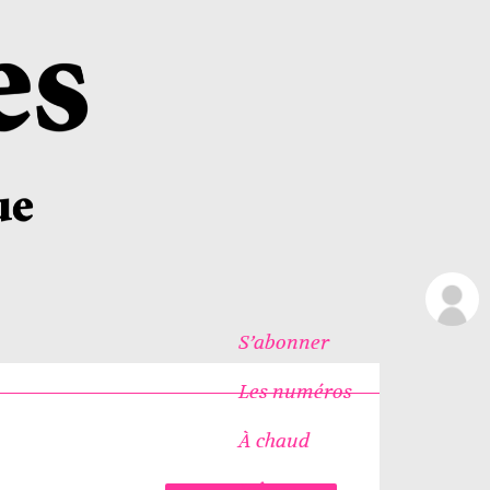
S’abonner
Les numéros
À chaud
Icônes