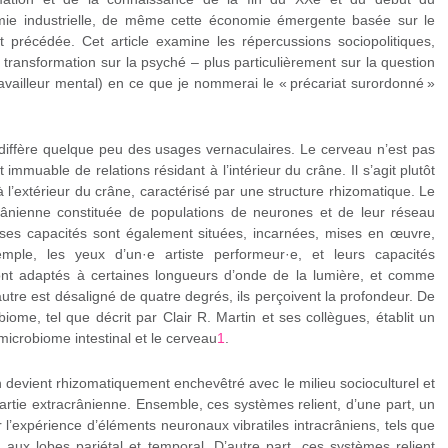
mie industrielle, de même cette économie émergente basée sur le
t précédée. Cet article examine les répercussions sociopolitiques,
 transformation sur la psyché – plus particulièrement sur la question
ravailleur mental) en ce que je nommerai le « précariat surordonné »
 diffère quelque peu des usages vernaculaires. Le cerveau n’est pas
immuable de relations résidant à l’intérieur du crâne. Il s’agit plutôt
 à l’extérieur du crâne, caractérisé par une structure rhizomatique. Le
ânienne constituée de populations de neurones et de leur réseau
ses capacités sont également situées, incarnées, mises en œuvre,
mple, les yeux d’un·e artiste performeur·e, et leurs capacités
ont adaptés à certaines longueurs d’onde de la lumière, et comme
autre est désaligné de quatre degrés, ils perçoivent la profondeur. De
iome, tel que décrit par Clair R. Martin et ses collègues, établit un
e microbiome intestinal et le cerveau
1
.
n devient rhizomatiquement enchevêtré avec le milieu socioculturel et
artie extracrânienne. Ensemble, ces systèmes relient, d’une part, un
l’expérience d’éléments neuronaux vibratiles intracrâniens, tels que
, aux lobes pariétal et temporal. D’autre part, ces systèmes relient