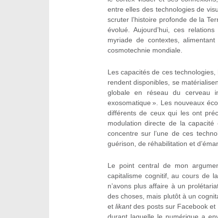
entre elles des technologies de visu
scruter l’histoire profonde de la Te
évolué. Aujourd’hui, ces relation
myriade de contextes, alimentant 
cosmotechnie mondiale.
Les capacités de ces technologies, 
rendent disponibles, se matérialisen
globale en réseau du cerveau in
exosomatique ». Les nouveaux éco
différents de ceux qui les ont pr
modulation directe de la capaci
concentre sur l’une de ces technol
guérison, de réhabilitation et d’éma
Le point central de mon argumen
capitalisme cognitif, au cours de la
n’avons plus affaire à un prolétari
des choses, mais plutôt à un cognita
et
likant
des posts sur Facebook et I
durant laquelle le numérique a en