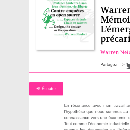
Warren
Mémoir
L’émer
précar
Warren Nei
Partagez —>
🔊 Écouter
En résonance avec mon travail a
l’hypothèse que nous sommes au mi
connaissance vers une économie q
Tout comme l’économie industrielle
comme les économies de l’inform