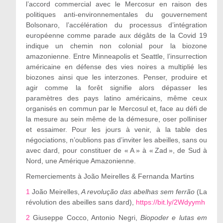
l’accord commercial avec le Mercosur en raison des
politiques anti-environnementales du gouvernement
Bolsonaro, l’accélération du processus d’intégration
européenne comme parade aux dégâts de la Covid 19
indique un chemin non colonial pour la biozone
amazonienne. Entre Minneapolis et Seattle, l’insurrection
américaine en défense des vies noires a multiplié les
biozones ainsi que les interzones. Penser, produire et
agir comme la forêt signifie alors dépasser les
paramètres des pays latino américains, même ceux
organisés en commun par le Mercosul et, face au défi de
la mesure au sein même de la démesure, oser polliniser
et essaimer. Pour les jours à venir, à la table des
négociations, n’oublions pas d’inviter les abeilles, sans ou
avec dard, pour constituer de « A » à « Zad », de Sud à
Nord, une Amérique Amazonienne.
Remerciements à João Meirelles & Fernanda Martins
1
João Meirelles,
A revolução das abelhas sem ferrão
(La
révolution des abeilles sans dard),
https://bit.ly/2Wdyymh
2
Giuseppe Cocco, Antonio Negri,
Biopoder e lutas em