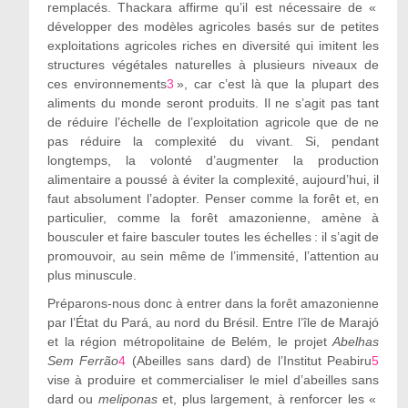
remplacés. Thackara affirme qu’il est nécessaire de «
développer des modèles agricoles basés sur de petites
exploitations agricoles riches en diversité qui imitent les
structures végétales naturelles à plusieurs niveaux de
ces environnements
3
», car c’est là que la plupart des
aliments du monde seront produits. Il ne s’agit pas tant
de réduire l’échelle de l’exploitation agricole que de ne
pas réduire la complexité du vivant. Si, pendant
longtemps, la volonté d’augmenter la production
alimentaire a poussé à éviter la complexité, aujourd’hui, il
faut absolument l’adopter. Penser comme la forêt et, en
particulier, comme la forêt amazonienne, amène à
bousculer et faire basculer toutes les échelles : il s’agit de
promouvoir, au sein même de l’immensité, l’attention au
plus minuscule.
Préparons-nous donc à entrer dans la forêt amazonienne
par l’État du Pará, au nord du Brésil. Entre l’île de Marajó
et la région métropolitaine de Belém, le projet
Abelhas
Sem Ferrão
4
(Abeilles sans dard) de l’Institut Peabiru
5
vise à produire et commercialiser le miel d’abeilles sans
dard ou
meliponas
et, plus largement, à renforcer les «