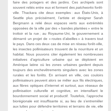
faire des potagers et des jardins. Ces archipels sont
souvent reliés entre eux et forment des
patchworks
forêt-
ville. Thackara cite deux exemples : aux États-Unis, à
Seattle plus précisément, l’artiste et designer Sarah
Bergmann a relié deux espaces verts aux extrémités
opposées de la ville par des « bandes plantées » entre le
trottoir et la rue ; au Royaume-Uni, le gouvernement a
démarré un projet de « routes d’abeilles » à travers tout
le pays. Dans ces deux cas de mise en réseau forêt-ville,
les insectes pollinisateurs trouvent de la nourriture et un
habitat. Nous pouvons citer également les nombreuses
initiatives d’agriculture urbaine qui se déploient en
Amérique latine où les zones urbaines gardent depuis
toujours des enchevêtrements singuliers avec les zones
rurales et les forêts. En arrivant en ville, ces couloirs
pollinisateurs peuvent alors se mêler aux fils électriques,
aux fibres optiques d’internet et surtout, aux réseaux de
pollinisation culturelle et cognitive, en intensifiant le
bourdonnement social et productif. Toutefois, l’approche
biorégionale est insuffisante si, au lieu de s’entremêler
aux luttes pour défendre territoires et terrains de vie, elle