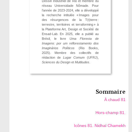
Dessin Industriel de Rio et membre du
réseau Universidade Nômade. Pour
l’année de 2023-2024, elle a développé
la recherche intitulée « Images pour
des résurgences de la T(t)terre :
terrestre, territoires et terraforming » à
la Plateforme Art, Design et Société de
Ensad-Lab. En 2025, elle a publié au
Brésil, le livre
Uma Floresta de
Imagens: por um reflorestamento dos
Imaginários Políticos
(Rio Books,
2025). Membre des collectifs de
rédaction de
Lugar Comum
(UFRJ),
Sciences du Design
et
Multitudes
.
Sommaire
À chaud 81
Hors-champ 81.
Icônes 81. Nidhal Chamekh