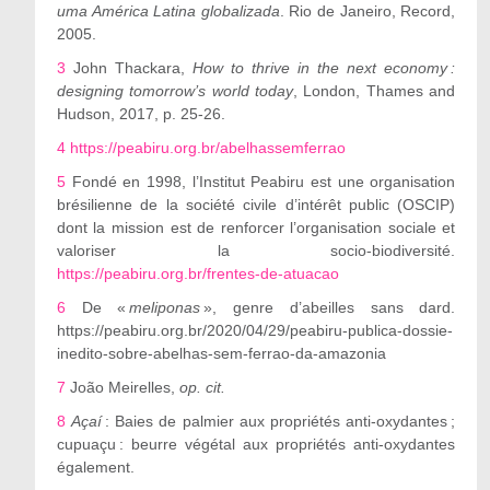
uma América Latina globalizada
. Rio de Janeiro, Record,
2005.
3
John Thackara,
How to thrive in the next economy :
designing tomorrow’s world today
, London, Thames and
Hudson, 2017, p. 25-26.
4
https://peabiru.org.br/abelhassemferrao
5
Fondé en 1998, l’Institut Peabiru est une organisation
brésilienne de la société civile d’intérêt public (OSCIP)
dont la mission est de renforcer l’organisation sociale et
valoriser la socio-biodiversité.
https://peabiru.org.br/frentes-de-atuacao
6
De «
meliponas
», genre d’abeilles sans dard.
https://peabiru.org.br/2020/04/29/peabiru-publica-dossie-
inedito-sobre-abelhas-sem-ferrao-da-amazonia
7
João Meirelles,
op. cit.
8
Açaí
: Baies de palmier aux propriétés anti-oxydantes ;
cupuaçu : beurre végétal aux propriétés anti-oxydantes
également.