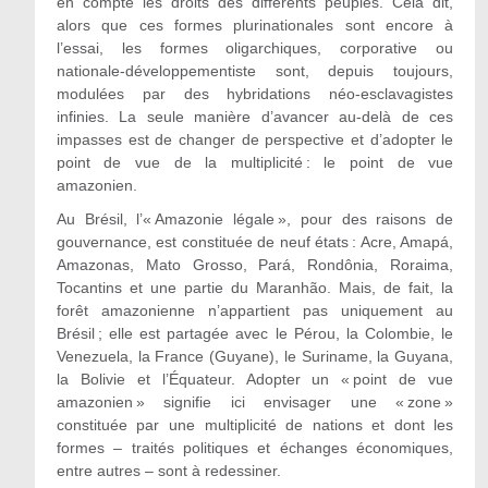
en compte les droits des différents peuples. Cela dit,
alors que ces formes plurinationales sont encore à
l’essai, les formes oligarchiques, corporative ou
nationale-développementiste sont, depuis toujours,
modulées par des hybridations néo-esclavagistes
infinies. La seule manière d’avancer au-delà de ces
impasses est de changer de perspective et d’adopter le
point de vue de la multiplicité : le point de vue
amazonien.
Au Brésil, l’« Amazonie légale », pour des raisons de
gouvernance, est constituée de neuf états : Acre, Amapá,
Amazonas, Mato Grosso, Pará, Rondônia, Roraima,
Tocantins et une partie du Maranhão. Mais, de fait, la
forêt amazonienne n’appartient pas uniquement au
Brésil ; elle est partagée avec le Pérou, la Colombie, le
Venezuela, la France (Guyane), le Suriname, la Guyana,
la Bolivie et l’Équateur. Adopter un « point de vue
amazonien » signifie ici envisager une « zone »
constituée par une multiplicité de nations et dont les
formes – traités politiques et échanges économiques,
entre autres – sont à redessiner.