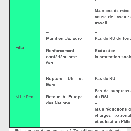
–
Mais pas de mise
cause de l’avenir
travail
–
–
Maintien UE, Euro
Pas de RU du tout
–
–
Fillon
Renforcement
Réduction 
confédéralisme
la protection soci
fort
–
–
Rupture UE et
Pas de RU
Euro
–
–
Pas de suppress
M Le Pen
Retour à Europe
du RSI
des Nations
–
Mais réductions 
charges patrona
et cotisation PME
Et la gauche dans tout cela ? Travaillons avec méthode