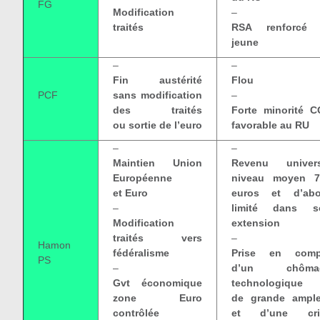
FG
Modification
–
traités
RSA renforcé 
jeune
–
–
Fin austérité
Flou
PCF
sans modification
–
des traités
Forte minorité 
ou sortie de l’euro
favorable au RU
–
–
Maintien Union
Revenu univers
Européenne
niveau moyen 7
et Euro
euros et d’abo
–
limité dans s
Modification
extension
traités vers
–
Hamon
fédéralisme
Prise en comp
PS
–
d’un chôma
Gvt économique
technologique
zone Euro
de grande ample
contrôlée
et d’une cri