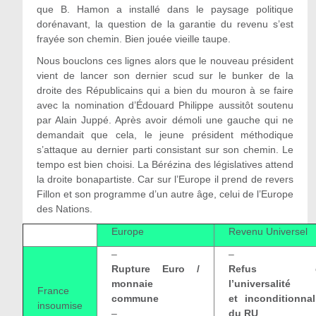
que B. Hamon a installé dans le paysage politique
dorénavant, la question de la garantie du revenu s’est
frayée son chemin. Bien jouée vieille taupe.
Nous bouclons ces lignes alors que le nouveau président
vient de lancer son dernier scud sur le bunker de la
droite des Républicains qui a bien du mouron à se faire
avec la nomination d’Édouard Philippe aussitôt soutenu
par Alain Juppé. Après avoir démoli une gauche qui ne
demandait que cela, le jeune président méthodique
s’attaque au dernier parti consistant sur son chemin. Le
tempo est bien choisi. La Bérézina des législatives attend
la droite bonapartiste. Car sur l’Europe il prend de revers
Fillon et son programme d’un autre âge, celui de l’Europe
des Nations.
Europe
Revenu Universel
–
–
Rupture Euro /
Refus d
monnaie
l’universalité
France
commune
et inconditionnal
insoumise
–
du RU