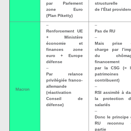
par Parlement
structurelle
zone Euro
de l’État providen
(Plan Piketty)
–
–
Renforcement UE
Pas de RU
+ Ministère
–
économie et
Mais prise 
finances zone
charge par l’im
euro + Europe
du chômag
défense
financement
–
par la CSG (= l
Par relance
patrimoines
privilégiée franco-
contribuent)
allemande
–
Macron
(réactivation
RSI assimilé à d
Conseil de
la protection d
défense)
salariés
–
Donc le principe
RU reconnu 
partie