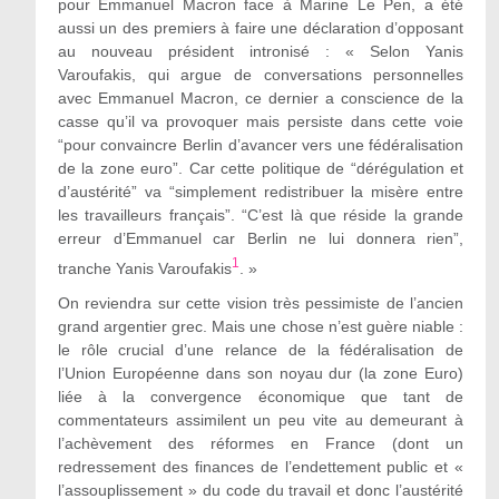
pour Emmanuel Macron face à Marine Le Pen, a été
aussi un des premiers à faire une déclaration d’opposant
au nouveau président intronisé : « Selon Yanis
Varoufakis, qui argue de conversations personnelles
avec Emmanuel Macron, ce dernier a conscience de la
casse qu’il va provoquer mais persiste dans cette voie
“pour convaincre Berlin d’avancer vers une fédéralisation
de la zone euro”. Car cette politique de “dérégulation et
d’austérité” va “simplement redistribuer la misère entre
les travailleurs français”. “C’est là que réside la grande
erreur d’Emmanuel car Berlin ne lui donnera rien”,
1
tranche Yanis Varoufakis
. »
On reviendra sur cette vision très pessimiste de l’ancien
grand argentier grec. Mais une chose n’est guère niable :
le rôle crucial d’une relance de la fédéralisation de
l’Union Européenne dans son noyau dur (la zone Euro)
liée à la convergence économique que tant de
commentateurs assimilent un peu vite au demeurant à
l’achèvement des réformes en France (dont un
redressement des finances de l’endettement public et «
l’assouplissement » du code du travail et donc l’austérité