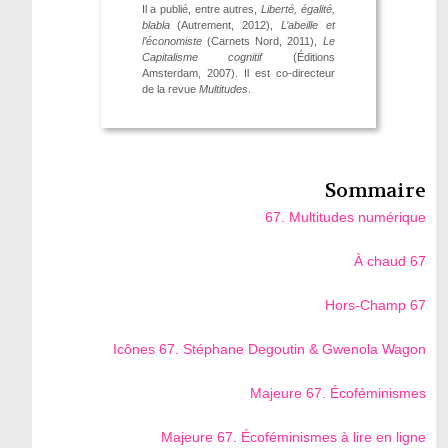
Il a publié, entre autres,
Liberté, égalité,
blabla
(Autrement, 2012),
L’abeille et
l’économiste
(Carnets Nord, 2011),
Le
Capitalisme cognitif
(Éditions
Amsterdam, 2007). Il est co-directeur
de la revue
Multitudes
.
Sommaire
67. Multitudes numérique
À chaud 67
Hors-Champ 67
Icônes 67. Stéphane Degoutin & Gwenola Wagon
Majeure 67. Écoféminismes
Majeure 67. Écoféminismes à lire en ligne