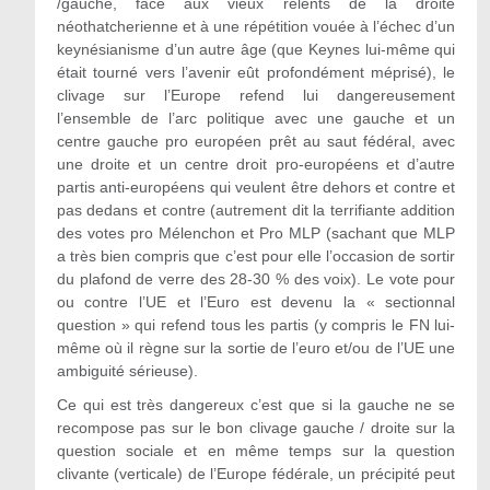
/gauche, face aux vieux relents de la droite
néothatcherienne et à une répétition vouée à l’échec d’un
keynésianisme d’un autre âge (que Keynes lui-même qui
était tourné vers l’avenir eût profondément méprisé), le
clivage sur l’Europe refend lui dangereusement
l’ensemble de l’arc politique avec une gauche et un
centre gauche pro européen prêt au saut fédéral, avec
une droite et un centre droit pro-européens et d’autre
partis anti-européens qui veulent être dehors et contre et
pas dedans et contre (autrement dit la terrifiante addition
des votes pro Mélenchon et Pro MLP (sachant que MLP
a très bien compris que c’est pour elle l’occasion de sortir
du plafond de verre des 28-30 % des voix). Le vote pour
ou contre l’UE et l’Euro est devenu la « sectionnal
question » qui refend tous les partis (y compris le FN lui-
même où il règne sur la sortie de l’euro et/ou de l’UE une
ambiguité sérieuse).
Ce qui est très dangereux c’est que si la gauche ne se
recompose pas sur le bon clivage gauche / droite sur la
question sociale et en même temps sur la question
clivante (verticale) de l’Europe fédérale, un précipité peut