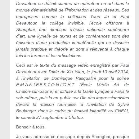
Devautour se définit comme un opérateur en art dans le
monde dématérialisé de l’information et des réseaux. Ses
entreprises comme la collection Yoon Ja et Paul
Devautour, le collège invisible, l’école offshore à
Shanghai, une direction d’école nationale supérieure
d’art, une kyrielle de textes et de conférences sont des
épisodes d’une production immatérielle qui ne dissocie
jamais pratique et théorie et dont il réinvente à chaque
fois les formes et les articulations.
Ceci est le texte du message vidéo enregistré par Paul
Devautour avec l’aide de Xia Yilan, le jeudi 10 avril 2014,
à l’invitation de Dominique Pasqualini pour la soirée
E.M.A.N.I.F.E.S.T.O.N.I.G.H.T (École Média Art de
Chalon-sur-Saône) et diffusé à la Gaîté Lyrique à Paris le
soir même, puis lu en public sur l’île des impressionnistes
devant la maison fournaise, à l’invitation de Sylvie
Boulanger dans le cadre du festival Island#6 au CNEAI,
le samedi 27 septembre à Chatou.
Bonsoir à tous,
Je vous adresse ce message depuis Shanghai, presque