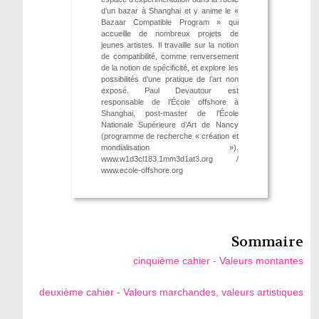
d’un bazar à ­Shanghai et y anime le «
Bazaar Compatible Program » qui
accu­eille de nombreux projets de
jeunes artistes. Il travaille sur la notion
de compatibilité, comme renversement
de la notion de spécificité, et explore les
possibilités d’une pratique de l’art non
exposé. Paul Devautour est
responsable de l’École offshore à
Shanghai, post-master de l’École
Nationale Supérieure d’Art de Nancy
(programme de recherche « création et
mondialisation »).
www.w1d3cl183.1mm3d1at3.org /
www.ecole-offshore.org
Sommaire
cinquième cahier - Valeurs montantes
deuxième cahier - Valeurs marchandes, valeurs artistiques