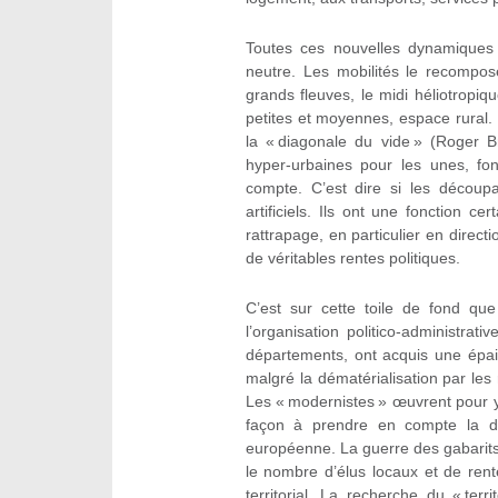
Toutes ces nouvelles dynamiques s
neutre. Les mobilités le recompose
grands fleuves, le midi héliotropiqu
petites et moyennes, espace rural. À 
la « diagonale du vide » (Roger B
hyper-urbaines pour les unes, fon
compte. C’est dire si les découpa
artificiels. Ils ont une fonction cer
rattrapage, en particulier en direct
de véritables rentes politiques.
C’est sur cette toile de fond que
l’organisation politico-administra
départements, ont acquis une épais
malgré la dématérialisation par les 
Les « modernistes » œuvrent pour y
façon à prendre en compte la dilat
européenne. La guerre des gabarits
le nombre d’élus locaux et de rentes
territorial. La recherche du « terr