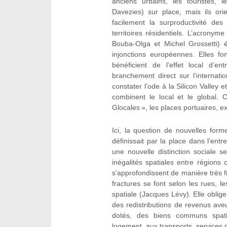
anciens urbains, les touristes, l
Davezies) sur place, mais ils or
facilement la surproductivité des
territoires résidentiels. L’acronyme
Bouba-Olga et Michel Grossetti)
injonctions européennes. Elles fon
bénéficient de l’effet local d’e
branchement direct sur l’internatio
constater l’ode à la Silicon Valley 
combinent le local et le global.
Glocales », les places portuaires, ex
Ici, la question de nouvelles for
définissait par la place dans l’entr
une nouvelle distinction sociale s
inégalités spatiales entre régions
s’approfondissent de manière très fi
fractures se font selon les rues, 
spatiale (Jacques Lévy). Elle oblige
des redistributions de revenus aveug
dotés, des biens communs spatiau
logement, aux transports, services pu