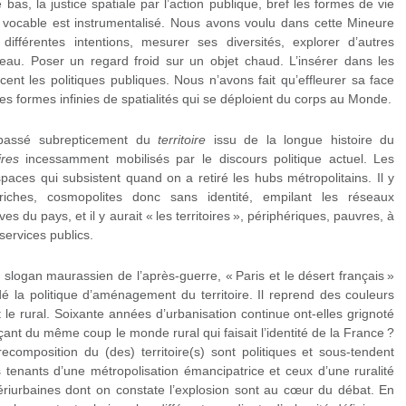
 bas, la justice spatiale par l’action publique, bref les formes de vie
le vocable est instrumentalisé. Nous avons voulu dans cette Mineure
différentes intentions, mesurer ses diversités, explorer d’autres
 réseau. Poser un regard froid sur un objet chaud. L’insérer dans les
cent les politiques publiques. Nous n’avons fait qu’effleurer sa face
 les formes infinies de spatialités qui se déploient du corps au Monde.
st passé subrepticement du
territoire
issu de la longue histoire du
ires
incessamment mobilisés par le discours politique actuel. Les
spaces qui subsistent quand on a retiré les hubs métropolitains. Il y
 riches, cosmopolites donc sans identité, empilant les réseaux
es du pays, et il y aurait « les territoires », périphériques, pauvres, à
services publics.
x slogan maurassien de l’après-guerre, « Paris et le désert français »
dé la politique d’aménagement du territoire. Il reprend des couleurs
t le rural. Soixante années d’urbanisation continue ont-elles grignoté
açant du même coup le monde rural qui faisait l’identité de la France ?
composition du (des) territoire(s) sont politiques et sous-tendent
s tenants d’une métropolisation émancipatrice et ceux d’une ruralité
ériurbaines dont on constate l’explosion sont au cœur du débat. En