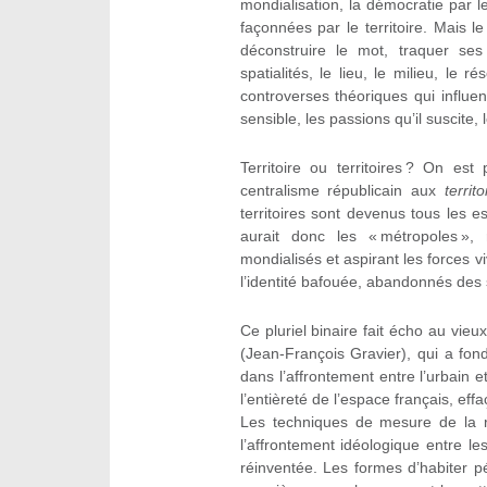
mondialisation, la démocratie par le
façonnées par le territoire. Mais 
déconstruire le mot, traquer ses 
spatialités, le lieu, le milieu, le
controverses théoriques qui influen
sensible, les passions qu’il suscite,
Territoire ou territoires ? On e
centralisme républicain aux
territo
territoires sont devenus tous les e
aurait donc les « métropoles »,
mondialisés et aspirant les forces viv
l’identité bafouée, abandonnés des 
Ce pluriel binaire fait écho au vieu
(Jean-François Gravier), qui a fon
dans l’affrontement entre l’urbain e
l’entièreté de l’espace français, eff
Les techniques de mesure de la re
l’affrontement idéologique entre le
réinventée. Les formes d’habiter p