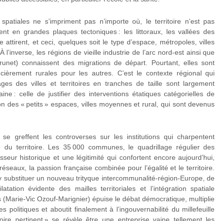
patiales ne s’impriment pas n’importe où, le territoire n’est pas
nt en grandes plaques tectoniques : les littoraux, les vallées des
e attirent, et ceci, quelques soit le type d’espace, métropoles, villes
l’inverse, les régions de vieille industrie de l’arc nord-est ainsi que
runet) connaissent des migrations de départ. Pourtant, elles sont
cièrement rurales pour les autres. C’est le contexte régional qui
ges des villes et territoires en tranches de taille sont largement
taine : celle de justifier des interventions étatiques catégorielles de
ion des « petits » espaces, villes moyennes et rural, qui sont devenus
 se greffent les controverses sur les institutions qui charpentent
tive du territoire. Les 35 000 communes, le quadrillage régulier des
seur historique et une légitimité qui confortent encore aujourd’hui,
réseaux, la passion française combinée pour l’égalité et le territoire.
 substituer un nouveau trityque intercommunalité-région-Europe, de
ation évidente des mailles territoriales et l’intégration spatiale
 (Marie-Vic Ozouf-Marignier) épuise le débat démocratique, multiplie
 politiques et aboutit finalement à l’ingouvernabilité du millefeuille
itoire pertinent » se révèle être une entreprise vaine tellement les