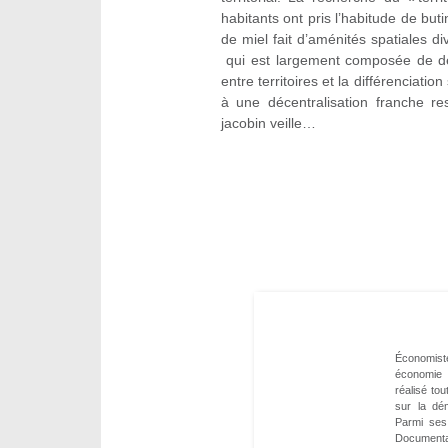
habitants ont pris l’habitude de but
de miel fait d’aménités spatiales 
qui est largement composée de déc
entre territoires et la différenciatio
à une décentralisation franche re
jacobin veille…
Économist
économie r
réalisé to
sur la dém
Parmi ses 
Documenta