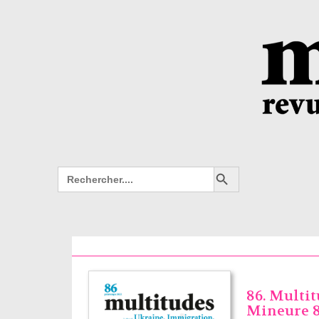
Search Button
Search
for:
86. Multi
Mineure 86