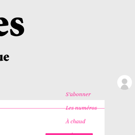
S’abonner
Les numéros
À chaud
Icônes