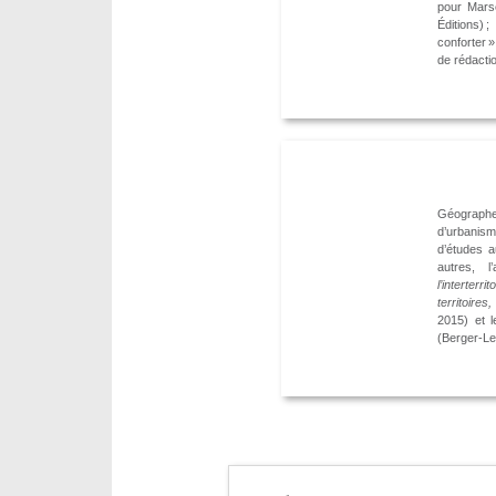
pour Marse
Éditions)
conforter 
de rédacti
Géographe
d’urbanism
d’études a
autres, 
l’interterrito
territoire
2015) et 
(Berger-Le