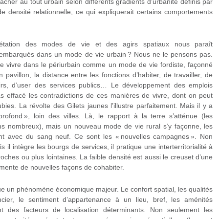
cher au tout urbain selon différents gradients d’urbanité définis par
de densité relationnelle, ce qui expliquerait certains comportements
erprétation des modes de vie et des agirs spatiaux nous paraît
embarqués dans un mode de vie urbain ? Nous ne le pensons pas.
de vivre dans le périurbain comme un mode de vie fordiste, façonné
 pavillon, la distance entre les fonctions d’habiter, de travailler, de
irs, d’user des services publics… Le développement des emplois
s effacé les contradictions de ces manières de vivre, dont on peut
bies. La révolte des Gilets jaunes l’illustre parfaitement. Mais il y a
profond », loin des villes. Là, le rapport à la terre s’atténue (les
ns nombreux), mais un nouveau mode de vie rural s’y façonne, les
ent avec du sang neuf. Ce sont les « nouvelles campagnes ». Non
 il intègre les bourgs de services, il pratique une interterritorialité à
roches ou plus lointaines. La faible densité est aussi le creuset d’une
imente de nouvelles façons de cohabiter.
enue un phénomène économique majeur. Le confort spatial, les qualités
ncier, le sentiment d’appartenance à un lieu, bref, les aménités
vant des facteurs de localisation déterminants. Non seulement les