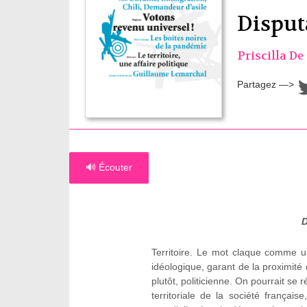
Disputa
Priscilla D
Partagez —>
🔊 Écouter
D
Territoire. Le mot claque comme u
idéologique, garant de la proximité d
plutôt, politicienne. On pourrait se r
territoriale de la société françai