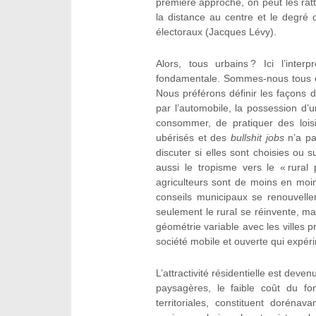
première approche, on peut les ratta
la distance au centre et le degré 
électoraux (Jacques Lévy).
Alors, tous urbains ? Ici l’int
fondamentale. Sommes-nous tous 
Nous préférons définir les façons 
par l’automobile, la possession d’un
consommer, de pratiquer des lois
ubérisés et des
bullshit jobs
n’a pa
discuter si elles sont choisies ou su
aussi le tropisme vers le « rural 
agriculteurs sont de moins en moi
conseils municipaux se renouvell
seulement le rural se réinvente, mais
géométrie variable avec les villes p
société mobile et ouverte qui expér
L’attractivité résidentielle est dev
paysagères, le faible coût du fo
territoriales, constituent doréna