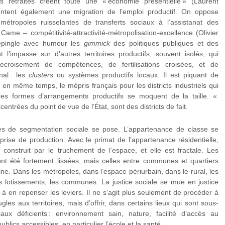
es retraités créent toute une « économie présentielle » (Laurent
ientent également une migration de l’emploi productif. On oppose
 métropoles ruisselantes de transferts sociaux à l’assistanat des
 Came – compétitivité-attractivité-métropolisation-excellence (Olivier
 épingle avec humour les
gimmick
des politiques publiques et des
t l’impasse sur d’autres territoires productifs, souvent isolés, qui
ntrecroisement de compétences, de fertilisations croisées, et de
nal : les
clusters
ou systèmes productifs locaux. Il est piquant de
et en même temps, le mépris français pour les districts industriels qui
 Ces formes d’arrangements productifs se moquent de la taille. «
centrées du point de vue de l’État, sont des districts de fait.
mes de segmentation sociale se pose. L’appartenance de classe se
eprise de production. Avec le primat de l’appartenance résidentielle,
e construit par le truchement de l’espace, et elle est fractale. Les
 ont été fortement lissées, mais celles entre communes et quartiers
ne. Dans les métropoles, dans l’espace périurbain, dans le rural, les
les lotissements, les communes. La justice sociale se mue en justice
 à en repenser les leviers. Il ne s’agit plus seulement de procéder à
les aux territoires, mais d’offrir, dans certains lieux qui sont sous-
x déficients : environnement sain, nature, facilité d’accès au
blics accessibles, en particulier l’école et la santé.