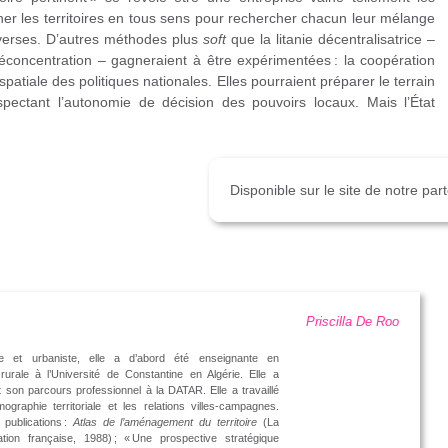
iner les territoires en tous sens pour rechercher chacun leur mélange
diverses. D’autres méthodes plus
soft
que la litanie décentralisatrice –
oncentration – gagneraient à être expérimentées : la coopération
n spatiale des politiques nationales. Elles pourraient préparer le terrain
spectant l’autonomie de décision des pouvoirs locaux. Mais l’État
Disponible sur le site de notre pa
Priscilla De Roo
e et urbaniste, elle a d’abord été enseignante en
urale à l’Université de Constantine en Algérie. Elle a
ut son parcours professionnel à la DATAR. Elle a travaillé
ographie territoriale et les relations villes-campagnes.
publications :
Atlas de l’aménagement du territoire
(La
tion française, 1988) ; « Une prospective stratégique