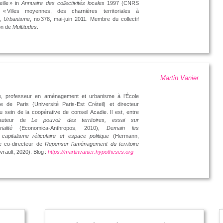
ille » in
Annuaire des collectivités locales
1997 (CNRS
 ; « Villes moyennes, des charnières territoriales à
»,
Urbanisme
, no 378, mai-juin 2011. Membre du collectif
on de
Multitudes
.
Martin Vanier
, professeur en aménagement et urbanisme à l’École
e de Paris (Université Paris-Est Créteil) et directeur
u sein de la coopérative de conseil Acadie. Il est, entre
l’auteur de
Le pouvoir des territoires, essai sur
rialité
(Economica-Anthropos, 2010),
Demain les
s, capitalisme réticulaire et espace politique
(Hermann,
le co-directeur de
Repenser l’aménagement du territoire
vrault, 2020). Blog :
https://martinvanier.hypotheses.org