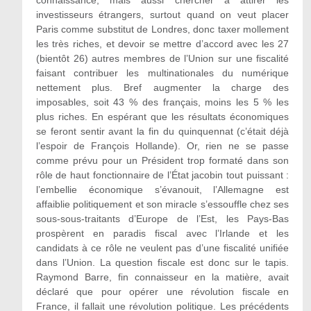
connaissance, mais aussi chercher à attirer les
investisseurs étrangers, surtout quand on veut placer
Paris comme substitut de Londres, donc taxer mollement
les très riches, et devoir se mettre d’accord avec les 27
(bientôt 26) autres membres de l’Union sur une fiscalité
faisant contribuer les multinationales du numérique
nettement plus. Bref augmenter la charge des
imposables, soit 43 % des français, moins les 5 % les
plus riches. En espérant que les résultats économiques
se feront sentir avant la fin du quinquennat (c’était déjà
l’espoir de François Hollande). Or, rien ne se passe
comme prévu pour un Président trop formaté dans son
rôle de haut fonctionnaire de l’État jacobin tout puissant :
l’embellie économique s’évanouit, l’Allemagne est
affaiblie politiquement et son miracle s’essouffle chez ses
sous-sous-traitants d’Europe de l’Est, les Pays-Bas
prospèrent en paradis fiscal avec l’Irlande et les
candidats à ce rôle ne veulent pas d’une fiscalité unifiée
dans l’Union. La question fiscale est donc sur le tapis.
Raymond Barre, fin connaisseur en la matière, avait
déclaré que pour opérer une révolution fiscale en
France, il fallait une révolution politique. Les précédents