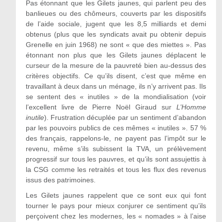
Pas étonnant que les Gilets jaunes, qui parlent peu des
banlieues ou des chômeurs, couverts par les dispositifs
de l’aide sociale, jugent que les 8,5 milliards et demi
obtenus (plus que les syndicats avait pu obtenir depuis
Grenelle en juin 1968) ne sont « que des miettes ». Pas
étonnant non plus que les Gilets jaunes déplacent le
curseur de la mesure de la pauvreté bien au-dessus des
critères objectifs. Ce qu’ils disent, c’est que même en
travaillant à deux dans un ménage, ils n’y arrivent pas. Ils
se sentent des « inutiles » de la mondialisation (voir
l’excellent livre de Pierre Noël Giraud sur
L’Homme
inutile
). Frustration décuplée par un sentiment d’abandon
par les pouvoirs publics de ces mêmes « inutiles ». 57 %
des français, rappelons-le, ne payent pas l’impôt sur le
revenu, même s’ils subissent la TVA, un prélèvement
progressif sur tous les pauvres, et qu’ils sont assujettis à
la CSG comme les retraités et tous les flux des revenus
issus des patrimoines.
Les Gilets jaunes rappelent que ce sont eux qui font
tourner le pays pour mieux conjurer ce sentiment qu’ils
perçoivent chez les modernes, les « nomades » à l’aise