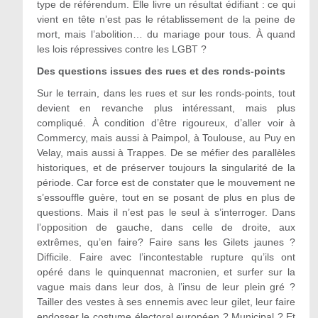
type de référendum. Elle livre un résultat édifiant : ce qui
vient en tête n’est pas le rétablissement de la peine de
mort, mais l’abolition… du mariage pour tous. À quand
les lois répressives contre les LGBT ?
Des questions issues des rues et des ronds-points
Sur le terrain, dans les rues et sur les ronds-points, tout
devient en revanche plus intéressant, mais plus
compliqué. À condition d’être rigoureux, d’aller voir à
Commercy, mais aussi à Paimpol, à Toulouse, au Puy en
Velay, mais aussi à Trappes. De se méfier des parallèles
historiques, et de préserver toujours la singularité de la
période. Car force est de constater que le mouvement ne
s’essouffle guère, tout en se posant de plus en plus de
questions. Mais il n’est pas le seul à s’interroger. Dans
l’opposition de gauche, dans celle de droite, aux
extrêmes, qu’en faire? Faire sans les Gilets jaunes ?
Difficile. Faire avec l’incontestable rupture qu’ils ont
opéré dans le quinquennat macronien, et surfer sur la
vague mais dans leur dos, à l’insu de leur plein gré ?
Tailler des vestes à ses ennemis avec leur gilet, leur faire
endosser le costume électoral européen ? Municipal ? Et