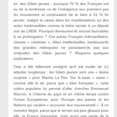
lui, des Gilets jaunes : pourquoi 70 % des Français ont
eu de la tendresse ou de l’indulgence aux premiers pas
du mouvement et continuaient de le faire à 51 % fin
janvier, malgré la casse dans les manifestations ou des
actes inadmissibles comme la lettre raciste à un député
noir de LREM. Pourquoi demeurent-ils encore favorables
à sa prolongation ? Ces autres Français métropolitains,
classes « créatives », élites intellectuelles, banlieusards
des grandes métropoles ne paraissent-ils pas aux
antipodes des Gilets jaunes ? Risquons quelques
explications.
Cela a été tellement souligné qu’il est inutile de s’y
attarder longtemps : les Gilets jaunes sont une « divine
surprise » pour Marine Le Pen. Sur la base « saine »
comme elle le dit, parce que « bien française », cette
colère populaire lui permet d’aller chercher Emmanuel
Macron, à l’interne du pays et en même temps contre
l’Union Européenne, pour l’Europe des patries et les
Nations qui veulent « recouvrer leur souveraineté ». À un
moindre degré, parce que le terrain est plus glissant pour
elle, la France Insoumise, mais aussi une partie de la