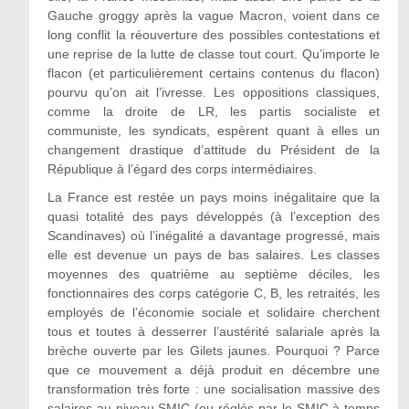
Gauche groggy après la vague Macron, voient dans ce
long conflit la réouverture des possibles contestations et
une reprise de la lutte de classe tout court. Qu’importe le
flacon (et particulièrement certains contenus du flacon)
pourvu qu’on ait l’ivresse. Les oppositions classiques,
comme la droite de LR, les partis socialiste et
communiste, les syndicats, espèrent quant à elles un
changement drastique d’attitude du Président de la
République à l’égard des corps intermédiaires.
La France est restée un pays moins inégalitaire que la
quasi totalité des pays développés (à l’exception des
Scandinaves) où l’inégalité a davantage progressé, mais
elle est devenue un pays de bas salaires. Les classes
moyennes des quatrième au septième déciles, les
fonctionnaires des corps catégorie C, B, les retraités, les
employés de l’économie sociale et solidaire cherchent
tous et toutes à desserrer l’austérité salariale après la
brèche ouverte par les Gilets jaunes. Pourquoi ? Parce
que ce mouvement a déjà produit en décembre une
transformation très forte : une socialisation massive des
salaires au niveau SMIC (ou réglés par le SMIC à temps