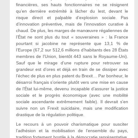
financières, ses hauts fonctionnaires ne se résignent
qu’en dernière extrémité à lâcher du lest, devant le
risque direct et palpable d’explosion sociale. Pas
d’innovation préventive, mais de l’innovation curative à
chaud. De plus, les marges de manœuvre régaliennes de
l’État ne sont plus du tout « souveraines » : la France
pourtant si jacobine ne représente que 13,1 % de
l’Europe (67,2 sur 512,6 millions d’habitants des 28 États
membres de l’Union, bientôt 443 sans le Royaume-Uni).
Sauf que le mirage d’une rupture pour retrouver sa
grandeur est d’ores et déjà en train de se dissiper avec
l’échec de plus en plus patent du Brexit… Par bonheur, le
désarroi français s’oriente plutôt vers une mise en cause
de l’État lui-même, devenu incapable d’assurer la justice
sociale et le progrès économique (avec une mobilité
sociale ascendante extrêmement faible). Il devrait s’en
suivre non un Frexit suicidaire, mais une modification
drastique de la régulation politique.
Le recours à un pouvoir charismatique pour susciter
l’adhésion et la mobilisation de l’ensemble du pays,
tradition fortement hostile à la démocratie représentative,