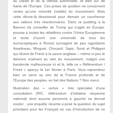
du Diesel et de la vitesse automobile, et bien sûr de
haine de l’Europe. Ces prises de position ne concernent
certes qu’une minorité (visible) du mouvement. Mais
cette dérive-là dessinerait pour demain un cauchemar
aux valeurs très réactionnaires. Dans ce pudding à la
Bannon (le conseiller de Trump qui s’agite en Europe,
pousse à toutes les rébellions contre l’Union Européenne
et tente d’ouvrir une université de tous les
eurosceptiques à Rome) surnagent de peu ragoûtants
Asselineau, Minguet, Chouard, Sapir, Soral et Philippot
qui rêvent de Frexit à la sauce anglaise – même si peu le
désirent vraiment au sein du mouvement, malgré une
banderole malheureuse ici et là, telle ce « Référendum /
Frexit » aperçu le 1
er
février à Paris. Vous reprendrez
bien un verre au zinc de la France profonde et de
l’Europe des peuples, en fait des Nations ? Non merci.
Illustration des « vertus » très spéciales d’une
consultation (RIC, référendum d’initiative citoyenne
national) dont aucune personne à gauche ne devrait
vouloir : une enquête récente a posé la question du sujet
prioritaire pour les Français en cas d’introduction de ce