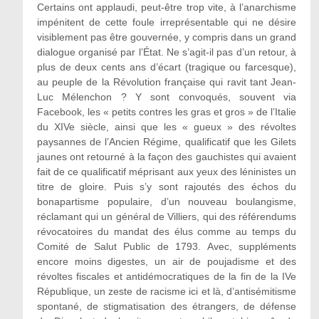
Certains ont applaudi, peut-être trop vite, à l’anarchisme
impénitent de cette foule irreprésentable qui ne désire
visiblement pas être gouvernée, y compris dans un grand
dialogue organisé par l’État. Ne s’agit-il pas d’un retour, à
plus de deux cents ans d’écart (tragique ou farcesque),
au peuple de la Révolution française qui ravit tant Jean-
Luc Mélenchon ? Y sont convoqués, souvent via
Facebook, les « petits contres les gras et gros » de l’Italie
du XIVe siècle, ainsi que les « gueux » des révoltes
paysannes de l’Ancien Régime, qualificatif que les Gilets
jaunes ont retourné à la façon des gauchistes qui avaient
fait de ce qualificatif méprisant aux yeux des léninistes un
titre de gloire. Puis s’y sont rajoutés des échos du
bonapartisme populaire, d’un nouveau boulangisme,
réclamant qui un général de Villiers, qui des référendums
révocatoires du mandat des élus comme au temps du
Comité de Salut Public de 1793. Avec, suppléments
encore moins digestes, un air de poujadisme et des
révoltes fiscales et antidémocratiques de la fin de la IVe
République, un zeste de racisme ici et là, d’antisémitisme
spontané, de stigmatisation des étrangers, de défense