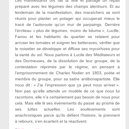
Les manifestantx ont fait la fête et partagé un repas
préparé avec les légumes des champs alentours. Et au
lendemain de la manifestation, des maraîchers se sont
réunis pour planter un potager qui occuperait mieux le
tracé de l’autoroute qu’un mur de parpaings. Derrière
l’écriteau « plus de légumes, moins de bitume », Lucille,
Fanou et les habitantx du quartier se relaient pour
arroser les tomates et soigner les betteraves, vérifier que
le noisetier se développe et diffuse ses mycorhizes pour
la santé du sol. Nous parlons à Lucile des Méditateurs et
des Dormeuses, de la dissolution de leur groupe, de la
contestation réprimée par le régime, en pensant à
l’emprisonnement de Charles Nodier en 1803, poète et
membre du groupe, pour sa satire antibonapartiste. Elle
nous dit : « J’ai l’impression que ça peut nous arriver ».
Non pas qu’elle attende un modèle de ce que nous lui
racontons, elle n’a certainement pas besoin de nous pour
cela. Mais elle lit ses événements du passé au prisme de
ses luttes actuelles. Les soulèvements sont
anachroniques parce qu’ils défient l’histoire, la prennent
à rebours, s’en écartent et la réactivent.