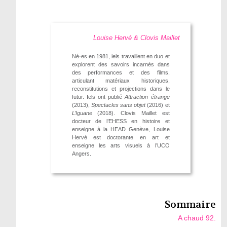
Louise Hervé & Clovis Maillet
Né·es en 1981, iels travaillent en duo et
explorent des savoirs incarnés dans
des performances et des films,
articulant matériaux historiques,
reconstitutions et projections dans le
futur. Iels ont publié
Attraction étrange
(2013),
Spectacles sans objet
(2016) et
L’Iguane
(2018). Clovis Maillet est
docteur de l’EHESS en histoire et
enseigne à la HEAD Genève, Louise
Hervé est doctorante en art et
enseigne les arts visuels à l’UCO
Angers.
Sommaire
A chaud 92.