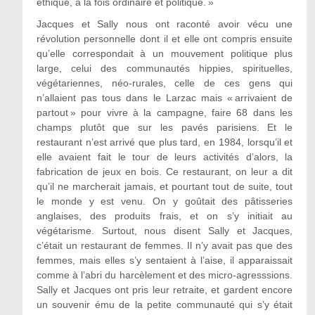
éthique, à la fois ordinaire et politique. »
Jacques et Sally nous ont raconté avoir vécu une
révolution personnelle dont il et elle ont compris ensuite
qu’elle correspondait à un mouvement politique plus
large, celui des communautés hippies, spirituelles,
végétariennes, néo-rurales, celle de ces gens qui
n’allaient pas tous dans le Larzac mais « arrivaient de
partout » pour vivre à la campagne, faire 68 dans les
champs plutôt que sur les pavés parisiens. Et le
restaurant n’est arrivé que plus tard, en 1984, lorsqu’il et
elle avaient fait le tour de leurs activités d’alors, la
fabrication de jeux en bois. Ce restaurant, on leur a dit
qu’il ne marcherait jamais, et pourtant tout de suite, tout
le monde y est venu. On y goûtait des pâtisseries
anglaises, des produits frais, et on s’y initiait au
végétarisme. Surtout, nous disent Sally et Jacques,
c’était un restaurant de femmes. Il n’y avait pas que des
femmes, mais elles s’y sentaient à l’aise, il apparaissait
comme à l’abri du harcèlement et des micro-agresssions.
Sally et Jacques ont pris leur retraite, et gardent encore
un souvenir ému de la petite communauté qui s’y était