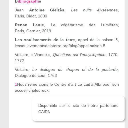
B
ibliographi
e
Jean
Antoine Gleïzès
,
Les nuits élyséennes
,
Paris, Didot, 1800
Renan
Larue
, Le végétarisme des Lumières,
Paris, Garnier, 2019
Les
soulèvements de la terre
, appel de la saison 5,
lessoulevementsdelaterre.org/blog/appel-saison-5
Voltaire, « Viande »,
Questions sur l
’
encyclopédie
, 1770-
1772
Voltaire,
Le dialogue du chapon et de la poularde
,
Dialogue de cour, 1763
1
Nous remercions le Centre d
’
art Le Lait à Albi pour son
accueil chaleureux.
Disponible sur le site de notre partenaire
CAIRN