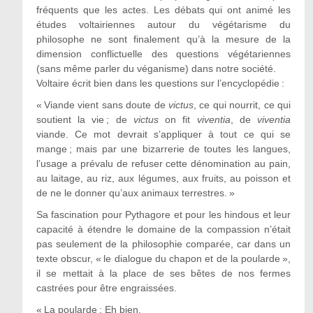
fréquents que les actes. Les débats qui ont animé les
études voltairiennes autour du végétarisme du
philosophe ne sont finalement qu’à la mesure de la
dimension conflictuelle des questions végétariennes
(sans même parler du véganisme) dans notre société.
Voltaire écrit bien dans les questions sur l’encyclopédie :
« Viande vient sans doute de
victus
, ce qui nourrit, ce qui
soutient la vie ; de
victus
on fit
viventia
, de
viventia
viande. Ce mot devrait s’appliquer à tout ce qui se
mange ; mais par une bizarrerie de toutes les langues,
l’usage a prévalu de refuser cette dénomination au pain,
au laitage, au riz, aux légumes, aux fruits, au poisson et
de ne le donner qu’aux animaux terrestres. »
Sa fascination pour Pythagore et pour les hindous et leur
capacité à étendre le domaine de la compassion n’était
pas seulement de la philosophie comparée, car dans un
texte obscur, « le dialogue du chapon et de la poularde »,
il se mettait à la place de ses bêtes de nos fermes
castrées pour être engraissées.
«
La poularde :
Eh bien,