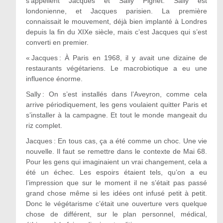
s’appellent Jacques et Sally Pignet. Sally est
londonienne, et Jacques parisien. La première
connaissait le mouvement, déjà bien implanté à Londres
depuis la fin du XIX
e
siècle, mais c’est Jacques qui s’est
converti en premier.
«
Jacques :
À Paris en 1968, il y avait une dizaine de
restaurants végétariens. Le macrobiotique a eu une
influence énorme.
Sally :
On s’est installés dans l’Aveyron, comme cela
arrive périodiquement, les gens voulaient quitter Paris et
s’installer à la campagne. Et tout le monde mangeait du
riz complet.
Jacques :
En tous cas, ça a été comme un choc. Une vie
nouvelle. Il faut se remettre dans le contexte de Mai 68.
Pour les gens qui imaginaient un vrai changement, cela a
été un échec. Les espoirs étaient tels, qu’on a eu
l’impression que sur le moment il ne s’était pas passé
grand chose même si les idées ont infusé petit à petit.
Donc le végétarisme c’était une ouverture vers quelque
chose de différent, sur le plan personnel, médical,