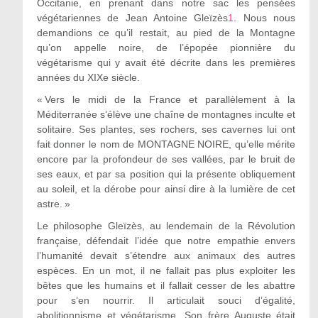
Occitanie, en prenant dans notre sac les pensées
végétariennes de Jean Antoine Gleïzès
1
. Nous nous
demandions ce qu’il restait, au pied de la Montagne
qu’on appelle noire, de l’épopée pionnière du
végétarisme qui y avait été décrite dans les premières
années du XIX
e
siècle.
« Vers le midi de la France et parallèlement à la
Méditerranée s’élève une chaîne de montagnes inculte et
solitaire. Ses plantes, ses rochers, ses cavernes lui ont
fait donner le nom de MONTAGNE NOIRE, qu’elle mérite
encore par la profondeur de ses vallées, par le bruit de
ses eaux, et par sa position qui la présente obliquement
au soleil, et la dérobe pour ainsi dire à la lumière de cet
astre. »
Le philosophe Gleïzès, au lendemain de la Révolution
française, défendait l’idée que notre empathie envers
l’humanité devait s’étendre aux animaux des autres
espèces. En un mot, il ne fallait pas plus exploiter les
bêtes que les humains et il fallait cesser de les abattre
pour s’en nourrir. Il articulait souci d’égalité,
abolitionnisme et végétarisme. Son frère Auguste était