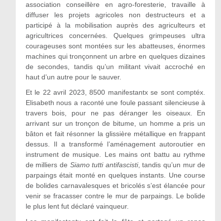
association conseillère en agro-foresterie, travaille à
diffuser les projets agricoles non destructeurs et a
participé à la mobilisation auprès des agriculteurs et
agricultrices concernées. Quelques grimpeuses ultra
courageuses sont montées sur les abatteuses, énormes
machines qui tronçonnent un arbre en quelques dizaines
de secondes, tandis qu’un militant vivait accroché en
haut d’un autre pour le sauver.
Et le 22 avril 2023, 8500 manifestantx se sont comptéx.
Elisabeth nous a raconté une foule passant silencieuse à
travers bois, pour ne pas déranger les oiseaux. En
arrivant sur un tronçon de bitume, un homme a pris un
bâton et fait résonner la glissière métallique en frappant
dessus. Il a transformé l’aménagement autoroutier en
instrument de musique. Les mains ont battu au rythme
de milliers de
Siamo tutti antifascisti
, tandis qu’un mur de
parpaings était monté en quelques instants. Une course
de bolides carnavalesques et bricolés s’est élancée pour
venir se fracasser contre le mur de parpaings. Le bolide
le plus lent fut déclaré vainqueur.