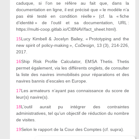
caduque, si l’on se réfère au fait que, dans la
documentation en ligne, il est précisé que « le modèle n’a
pas été testé en condition réelle » (cf. la « fiche
d’identité » de l’outil et sa documentation, URL :
https://multi-coop.gitlab.io/CIBNAV/fact_sheet.html).
15
Lucy Kimbell & Jocelyn Bailey, « Prototyping and the
new spirit of policy-making »,
CoDesign
, 13 (3), 214-226,
2017.
16
Ship Risk Profile Calculator, EMSA Thetis. Thetis
permet également, via les différents onglets, de consulter
la liste des navires immobilisés pour réparations et des
navires bannis d’escales en Europe.
17
Les armateurs n’ayant pas connaissance du score de
leur(s) navire(s).
18
L’outil aurait pu intégrer des contraintes
administratives, tel qu’un objectif de réduction du nombre
de visites.
19
Selon le rapport de la Cour des Comptes (cf. supra).