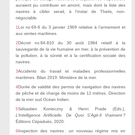
auraient pu contribuer en amont, mais dont la liste des
navires à cibler serait, à l’instar de Thetis, non-
négociable.
1
Loi n
o
69-8 du 3 janvier 1969 relative à l’armement et
aux ventes maritimes.
2
Décret n
o
84-810 du 30 août 1984 relatif à la
sauvegarde de la vie humaine en mer, à la prévention de
la pollution, à la sûreté et à la certification sociale des
navires.
3
Accidents du travail et maladies professionnelles
maritimes. Bilan 2019. Ministère de la mer.
4
Durée de validité des permis de navigation des navires
de pêche et de charge de moins de 12 mètres. Direction
de la mer sud Océan Indien.
5
Sébastien Konieczny & Henri Prade (Eds.),
L
’
Intelligence Artificielle. De Quoi S
’
Agit-Il Vraiment ?
Éditions Cépaduès, 2020.
6
Inspection des navires : un nouveau régime mis en