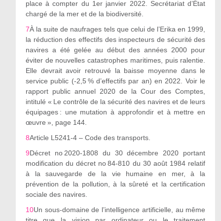
place à compter du 1
er
janvier 2022. Secrétariat d’État
chargé de la mer et de la biodiversité.
7
À la suite de naufrages tels que celui de l’Erika en 1999,
la réduction des effectifs des inspecteurs de sécurité des
navires a été gelée au début des années 2000 pour
éviter de nouvelles catastrophes maritimes, puis ralentie.
Elle devrait avoir retrouvé la baisse moyenne dans le
service public (-2,5 % d’effectifs par an) en 2022. Voir le
rapport public annuel 2020 de la Cour des Comptes,
intitulé « Le contrôle de la sécurité des navires et de leurs
équipages : une mutation à approfondir et à mettre en
œuvre », page 144.
8
Article L5241-4 – Code des transports.
9
Décret n
o
2020-1808 du 30 décembre 2020 portant
modification du décret n
o
84-810 du 30 août 1984 relatif
à la sauvegarde de la vie humaine en mer, à la
prévention de la pollution, à la sûreté et la certification
sociale des navires.
10
Un sous-domaine de l’intelligence artificielle, au même
titre que la vision par ordinateur ou le traitement