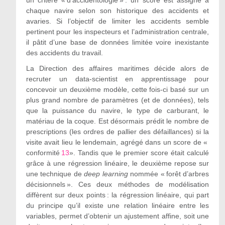
un critère « d’accidentologie » : un score est assigné à
chaque navire selon son historique des accidents et
avaries. Si l’objectif de limiter les accidents semble
pertinent pour les inspecteurs et l’administration centrale,
il pâtit d’une base de données limitée voire inexistante
des accidents du travail.
La Direction des affaires maritimes décide alors de
recruter un data-scientist en apprentissage pour
concevoir un deuxième modèle, cette fois-ci basé sur un
plus grand nombre de paramètres (et de données), tels
que la puissance du navire, le type de carburant, le
matériau de la coque. Est désormais prédit le nombre de
prescriptions (les ordres de pallier des défaillances) si la
visite avait lieu le lendemain, agrégé dans un score de «
conformité
13
». Tandis que le premier score était calculé
grâce à une régression linéaire, le deuxième repose sur
une technique de
deep learning
nommée « forêt d’arbres
décisionnels ». Ces deux méthodes de modélisation
diffèrent sur deux points : la régression linéaire, qui part
du principe qu’il existe une relation linéaire entre les
variables, permet d’obtenir un ajustement affine, soit une