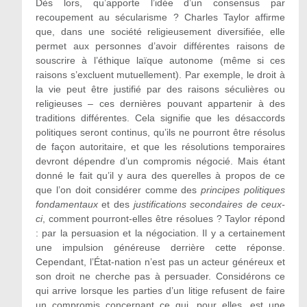
Dès lors, qu’apporte l’idée d’un consensus par
recoupement au sécularisme ? Charles Taylor affirme
que, dans une société religieusement diversifiée, elle
permet aux personnes d’avoir différentes raisons de
souscrire à l’éthique laïque autonome (même si ces
raisons s’excluent mutuellement). Par exemple, le droit à
la vie peut être justifié par des raisons séculières ou
religieuses – ces dernières pouvant appartenir à des
traditions différentes. Cela signifie que les désaccords
politiques seront continus, qu’ils ne pourront être résolus
de façon autoritaire, et que les résolutions temporaires
devront dépendre d’un compromis négocié. Mais étant
donné le fait qu’il y aura des querelles à propos de ce
que l’on doit considérer comme des
principes politiques
fondamentaux
et des
justifications secondaires de ceux-
ci
, comment pourront-elles être résolues ? Taylor répond
: par la persuasion et la négociation. Il y a certainement
une impulsion généreuse derrière cette réponse.
Cependant, l’État-nation n’est pas un acteur généreux et
son droit ne cherche pas à persuader. Considérons ce
qui arrive lorsque les parties d’un litige refusent de faire
un compromis concernant ce qui, pour elles, est une