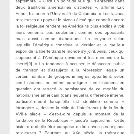
septembre. « C’est un point de vue qui s’enracine dans
deux traditions américaines distinctes », affirme Eric
Foner, historien à l’Université de Columbia. « Les racines
religieuses du pays et le niveau élevé que connaît encore
la foi religieuse rendent les Américains plus enclins à voir
leurs ennemis pas seulement comme des opposants
mais aussi comme diaboliques. La croyance selon
laquelle l’Amérique constitue le dernier et le meilleur
espoir de la liberté dans le monde s’y joint. Ainsi, ceux qui
s’opposent à l’Amérique deviennent les ennemis de la
liberté[9]. » La tendance à accuser le désaccord public
de trahison et d’assujettir à la répression légale un
certain nombre de groupes immigrés appartient, selon
ces historiens, au même paradigme. Les historiens en
question ont retracé la persistance de ce modèle du
nationalisme américain (dans lequel la différence interne,
particulièrement lorsqu’elle est identifiée comme «
étrangère », devient la cible de l’intolérance) de la fin du
XVIIIe siècle – c’est-à-dire depuis le moment de la
fondation de la République – jusqu’à aujourd’hui. Cette
histoire doit-elle être comprise en lien avec ses origines
religieuses ? Pourtant, au XXe siècle, la rhétorique