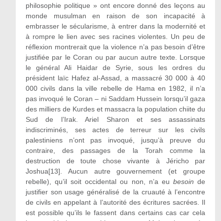
philosophie politique » ont encore donné des leçons au
monde musulman en raison de son incapacité à
embrasser le sécularisme, à entrer dans la modernité et
à rompre le lien avec ses racines violentes. Un peu de
réflexion montrerait que la violence n’a pas besoin d’être
justifiée par le Coran ou par aucun autre texte. Lorsque
le général Ali Haidar de Syrie, sous les ordres du
président laïc Hafez al-Assad, a massacré 30 000 à 40
000 civils dans la ville rebelle de Hama en 1982, il n’a
pas invoqué le Coran – ni Saddam Hussein lorsqu’il gaza
des milliers de Kurdes et massacra la population chiite du
Sud de l’Irak. Ariel Sharon et ses assassinats
indiscriminés, ses actes de terreur sur les civils
palestiniens n’ont pas invoqué, jusqu’à preuve du
contraire, des passages de la Torah comme la
destruction de toute chose vivante à Jéricho par
Joshua[13]. Aucun autre gouvernement (et groupe
rebelle), qu’il soit occidental ou non, n’a eu
besoin
de
justifier son usage généralisé de la cruauté à l’encontre
de civils en appelant à l’autorité des écritures sacrées. Il
est possible qu’ils le fassent dans certains cas car cela