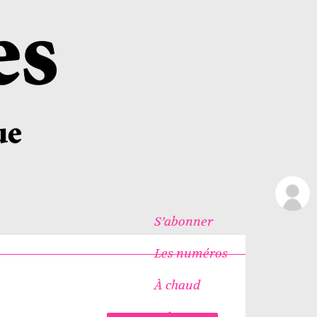
S’abonner
Les numéros
À chaud
Icônes