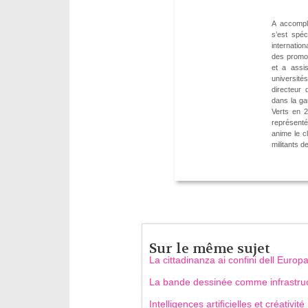
A accompli
s’est spé
internatio
des promot
et a assi
université
directeur 
dans la ga
Verts en 2
représenté
anime le c
militants d
Sur le même sujet
La cittadinanza ai confini dell Europ
La bande dessinée comme infrastru
Intelligences artificielles et créativité