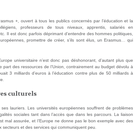
asmus +, ouvert à tous les publics concernés par l’éducation et la
collégiens, professeurs de tous niveaux, apprentis, salariés en
 etc. Il est donc parfois déprimant d’entendre des hommes politiques,
 européennes, promettre de créer, s’ils sont élus, un Erasmus… qui
Europe universitaire n’est donc pas déshonorant, d’autant plus que
ble part des ressources de l’Union, contrairement au budget dévolu à
ouait 3 milliards d’euros à l’éducation contre plus de 50 milliards à
le.
es culturels
 ses lauriers. Les universités européennes souffrent de problèmes
galités sociales tant dans l’accès que dans les parcours. La liaison
st mal assurée, et l’Europe ne donne pas le bon exemple avec des
ux secteurs et des services qui communiquent peu.