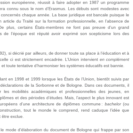
ssion européenne, réussit à faire adopter en 1987 un programme
 sera connu sous le nom d’Erasmus. Les débuts sont modestes avec
s concernés chaque année. La base juridique est bancale puisque le
article du Traité sur la formation professionnelle, en l’absence de
n. De plus, certains États-membres ne font pas preuve d’un grand
is de l’époque est réputé avoir exprimé son scepticisme lors des
992), si décrié par ailleurs, de donner toute sa place à l’éducation et à
 celle ci est strictement encadrée. L’Union intervient
en complément
, et toute tentative d’harmoniser les systèmes éducatifs est bannie.
nt en 1998 et 1999 lorsque les États de l’Union, bientôt suivis par
s déclarations de la Sorbonne et de Bologne. Dans ces documents, il
r les mobilités académiques et professionnelles des jeunes, en
plômes et des périodes d’études. Mais, l’aspect le plus innovant est
 Européens d’une architecture de diplômes commune :
bachelor
(ou
construction, tout le monde le comprend, rend caduque l’idée que
 être exclue.
t le mode d’élaboration du document de Bologne qui frappe par son