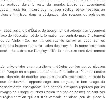
 se pratique dans le reste du monde. L’autre est assurément
ques. Il reste fort malgré des menaces réelles, et ce n’est pas un
veulent s ’immiscer dans la désignation des recteurs ou présidents
n 2000, les chefs d’État et de gouvernement adoptent un document
lace de l’éducation et de la formation est centrale mais étroitement
ues de l’Union. Ceci ne manque pas de raviver un débat sur les
té, les uns insistant sur la formation des citoyens, la transmission des
cherche, les autres sur l’employabilité. Les deux ne sont évidemment
e universitaire ont naturellement déteint sur les autres niveaux
ope évoque un « espace européen de l’éducation ». Pour le primaire
tion, bien sûr, de mobilité, encore moins d’harmonisation, mais de la
 pour l’inclusivité, l’apprentissage des langues, le bon usage du
naissent entre enseignants. Les bonnes pratiques repérées par les
s voyages en Europe du Nord (région réputée en pointe) ne sont pas
e réglementation qui est très verticale et laisse peu de place à