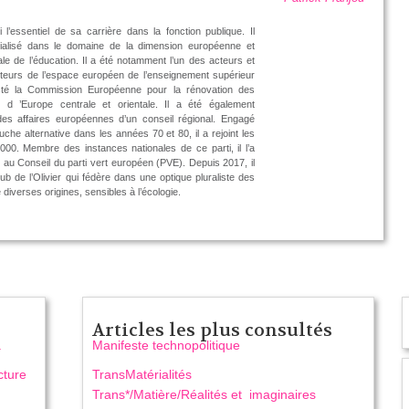
 l’essentiel de sa carrière dans la fonction publique. Il
cialisé dans le domaine de la dimension européenne et
nale de l’éducation. Il a été notamment l’un des acteurs et
eurs de l’espace européen de l’enseignement supérieur
sté la Commission Européenne pour la rénovation des
s d ’Europe centrale et orientale. Il a été également
des affaires européennes d’un conseil régional. Engagé
uche alternative dans les années 70 et 80, il a rejoint les
000. Membre des instances nationales de ce parti, il l’a
 au Conseil du parti vert européen (PVE). Depuis 2017, il
lub de l’Olivier qui fédère dans une optique pluraliste des
e diverses origines, sensibles à l’écologie.
Articles les plus consultés
a
Manifeste technopolitique
cture
TransMatérialités
Trans*/Matière/Réalités et imaginaires