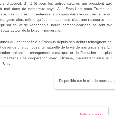
eurs d’accueil, d’intérêt pour les autres cultures qui président aux
s à mal dans de nombreux pays. Aux États-Unis sous Trump, au
lie, des voix se font entendre, y compris dans les gouvernements,
s étrangers, alors même qu’économiquement, c’est une ressource non
epli sur soi et de xénophobie, heureusement écartées, se sont fait
bats autour de la loi sur l’immigration.
sonnes qui ont bénéficié d’Erasmus depuis ses débuts témoignent de
 devenue une composante naturelle de la vie de nos universités. En
ation traitent du changement climatique et de l’inclusion des plus
t maintenir une coopération avec l’Ukraine, manifestant ainsi leur
 l’Union.
Disponible sur le site de notre pa
Patrick Franjou