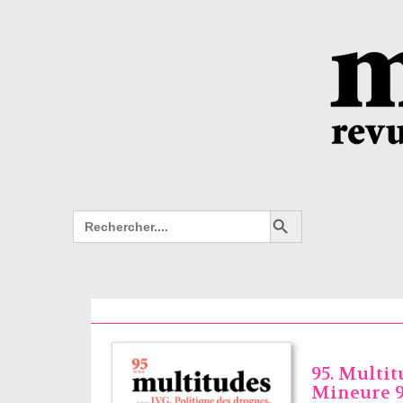
Search Button
Search
for:
95. Multit
Mineure 95