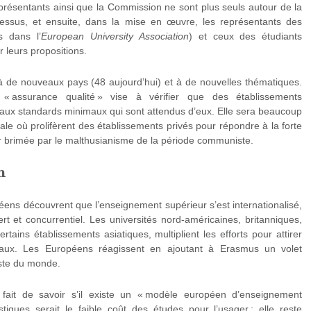
représentants ainsi que la Commission ne sont plus seuls autour de la
cessus, et ensuite, dans la mise en œuvre, les représentants des
s dans l’
European University Association
) et ceux des étudiants
 leurs propositions.
à de nouveaux pays (48 aujourd’hui) et à de nouvelles thématiques.
’ « assurance qualité » vise à vérifier que des établissements
 aux standards minimaux qui sont attendus d’eux. Elle sera beaucoup
tale où prolifèrent des établissements privés pour répondre à la forte
brimée par le malthusianisme de la période communiste.
n
ens découvrent que l’enseignement supérieur s’est internationalisé,
rt et concurrentiel. Les universités nord-américaines, britanniques,
ertains établissements asiatiques, multiplient les efforts pour attirer
ionaux. Les Européens réagissent en ajoutant à Erasmus un volet
ste du monde.
 fait de savoir s’il existe un « modèle européen d’enseignement
tiques serait le faible coût des études pour l’usager ; elle reste