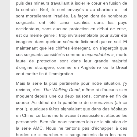
puis des mineurs travaillant à isoler le cœur en fusion de
la centrale. Bref, ils sont envoyés « au charbon »… et
sont mortellement irradiés. La façon dont de nombreux
soignants ont été ainsi sacrifiés dans les pays
occidentaux, sans aucune protection en début de crise,
est du même genre : trop invraisemblable pour avoir été
imaginée dans quelque scénario fictionnel que ce soit. Et
maintenant que les chiffres émergent, on s’aperçoit que
ces soignants considérés comme «
expendables
», morts
faute de protection sont dans leur grande majorité
d’origine étrangère, comme en Angleterre où le Brexit
veut mettre fin à l’immigration.
Mais la série la plus pertinente pour notre situation, j’y
reviens, c’est
The Walking Dead
, même si d’aucuns s’en
moquent depuis une ou deux saisons, comme en fin de
course. Au début de la pandémie de coronavirus (ah ce
mot !), quelques
fakes
signalaient que dans des hôpitaux
en Chine, certains morts avaient ressuscité et attaqué les
personnels. Bien sûr, nous sommes loin de la situation de
la série AMC. Nous ne tentons pas d’échapper à des
hordes de « marcheurs » sanguinolents dans les rues.