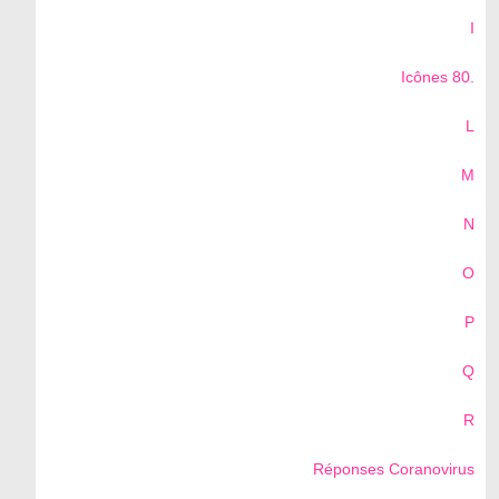
I
Icônes 80.
L
M
N
O
P
Q
R
Réponses Coranovirus