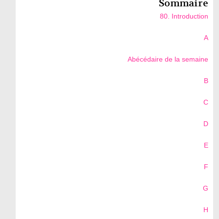
Sommaire
80. Introduction
A
Abécédaire de la semaine
B
C
D
E
F
G
H