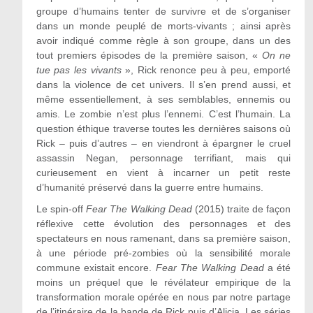
groupe d’humains tenter de survivre et de s’organiser
dans un monde peuplé de morts-vivants ; ainsi après
avoir indiqué comme règle à son groupe, dans un des
tout premiers épisodes de la première saison, «
On ne
tue pas les vivants
», Rick renonce peu à peu, emporté
dans la violence de cet univers. Il s’en prend aussi, et
même essentiellement, à ses semblables, ennemis ou
amis. Le zombie n’est plus l’ennemi. C’est l’humain. La
question éthique traverse toutes les dernières saisons où
Rick – puis d’autres – en viendront à épargner le cruel
assassin Negan, personnage terrifiant, mais qui
curieusement en vient à incarner un petit reste
d’humanité préservé dans la guerre entre humains.
Le spin-off
Fear
The Walking Dead
(2015) traite de façon
réflexive cette évolution des personnages et des
spectateurs en nous ramenant, dans sa première saison,
à une période pré-zombies où la sensibilité morale
commune existait encore.
Fear The Walking Dead
a été
moins un préquel que le révélateur empirique de la
transformation morale opérée en nous par notre partage
de l’itinéraire de la bande de Rick puis d’Alicia. Les séries