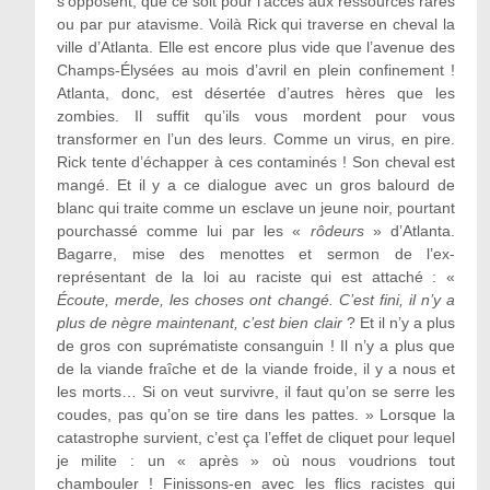
s’opposent, que ce soit pour l’accès aux ressources rares
ou par pur atavisme. Voilà Rick qui traverse en cheval la
ville d’Atlanta. Elle est encore plus vide que l’avenue des
Champs-Élysées au mois d’avril en plein confinement !
Atlanta, donc, est désertée d’autres hères que les
zombies. Il suffit qu’ils vous mordent pour vous
transformer en l’un des leurs. Comme un virus, en pire.
Rick tente d’échapper à ces contaminés ! Son cheval est
mangé. Et il y a ce dialogue avec un gros balourd de
blanc qui traite comme un esclave un jeune noir, pourtant
pourchassé comme lui par les «
rôdeurs
» d’Atlanta.
Bagarre, mise des menottes et sermon de l’ex-
représentant de la loi au raciste qui est attaché : «
Écoute, merde, les choses ont changé. C’est fini, il n’y a
plus de nègre maintenant, c’est bien clair
? Et il n’y a plus
de gros con suprématiste consanguin ! Il n’y a plus que
de la viande fraîche et de la viande froide, il y a nous et
les morts… Si on veut survivre, il faut qu’on se serre les
coudes, pas qu’on se tire dans les pattes. » Lorsque la
catastrophe survient, c’est ça l’effet de cliquet pour lequel
je milite : un « après » où nous voudrions tout
chambouler ! Finissons-en avec les flics racistes qui