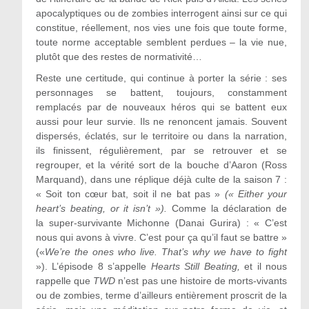
apocalyptiques ou de zombies interrogent ainsi sur ce qui
constitue, réellement, nos vies une fois que toute forme,
toute norme acceptable semblent perdues – la vie nue,
plutôt que des restes de normativité…
Reste une certitude, qui continue à porter la série : ses
personnages se battent, toujours, constamment
remplacés par de nouveaux héros qui se battent eux
aussi pour leur survie. Ils ne renoncent jamais. Souvent
dispersés, éclatés, sur le territoire ou dans la narration,
ils finissent, régulièrement, par se retrouver et se
regrouper, et la vérité sort de la bouche d’Aaron (Ross
Marquand), dans une réplique déjà culte de la saison 7 :
« Soit ton cœur bat, soit il ne bat pas »
(« Either your
heart’s beating, or it isn’t »).
Comme la déclaration de
la super-survivante Michonne (Danai Gurira) : « C’est
nous qui avons à vivre. C’est pour ça qu’il faut se battre »
(«
We’re the ones who live. That’s why we have to fight
»). L’épisode 8 s’appelle
Hearts Still Beating,
et il nous
rappelle que
TWD
n’est pas une histoire de morts-vivants
ou de zombies, terme d’ailleurs entièrement proscrit de la