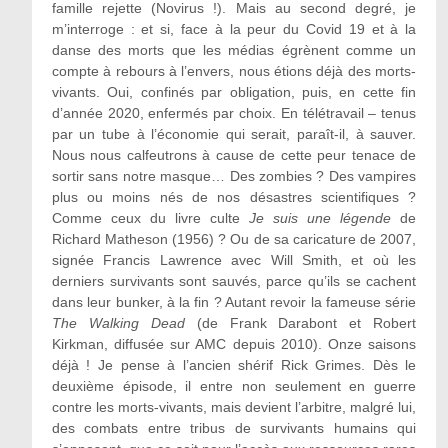
famille rejette (Novirus !). Mais au second degré, je
m’interroge : et si, face à la peur du Covid 19 et à la
danse des morts que les médias égrènent comme un
compte à rebours à l’envers, nous étions déjà des morts-
vivants. Oui, confinés par obligation, puis, en cette fin
d’année 2020, enfermés par choix. En télétravail – tenus
par un tube à l’économie qui serait, paraît-il, à sauver.
Nous nous calfeutrons à cause de cette peur tenace de
sortir sans notre masque… Des zombies ? Des vampires
plus ou moins nés de nos désastres scientifiques ?
Comme ceux du livre culte
Je suis une légende
de
Richard Matheson (1956) ? Ou de sa caricature de 2007,
signée Francis Lawrence avec Will Smith, et où les
derniers survivants sont sauvés, parce qu’ils se cachent
dans leur bunker, à la fin ? Autant revoir la fameuse série
The Walking Dead
(de Frank Darabont et Robert
Kirkman, diffusée sur AMC depuis 2010). Onze saisons
déjà ! Je pense à l’ancien shérif Rick Grimes. Dès le
deuxième épisode, il entre non seulement en guerre
contre les morts-vivants, mais devient l’arbitre, malgré lui,
des combats entre tribus de survivants humains qui