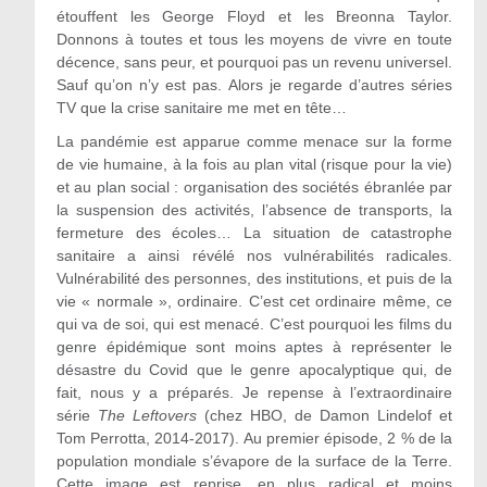
étouffent les George Floyd et les Breonna Taylor.
Donnons à toutes et tous les moyens de vivre en toute
décence, sans peur, et pourquoi pas un revenu universel.
Sauf qu’on n’y est pas. Alors je regarde d’autres séries
TV que la crise sanitaire me met en tête…
La pandémie est apparue comme menace sur la forme
de vie humaine, à la fois au plan vital (risque pour la vie)
et au plan social : organisation des sociétés ébranlée par
la suspension des activités, l’absence de transports, la
fermeture des écoles… La situation de catastrophe
sanitaire a ainsi révélé nos vulnérabilités radicales.
Vulnérabilité des personnes, des institutions, et puis de la
vie « normale », ordinaire. C’est cet ordinaire même, ce
qui va de soi, qui est menacé. C’est pourquoi les films du
genre épidémique sont moins aptes à représenter le
désastre du Covid que le genre apocalyptique qui, de
fait, nous y a préparés. Je repense à l’extraordinaire
série
The Leftovers
(chez HBO, de Damon Lindelof et
Tom Perrotta, 2014-2017). Au premier épisode, 2 % de la
population mondiale s’évapore de la surface de la Terre.
Cette image est reprise, en plus radical et moins