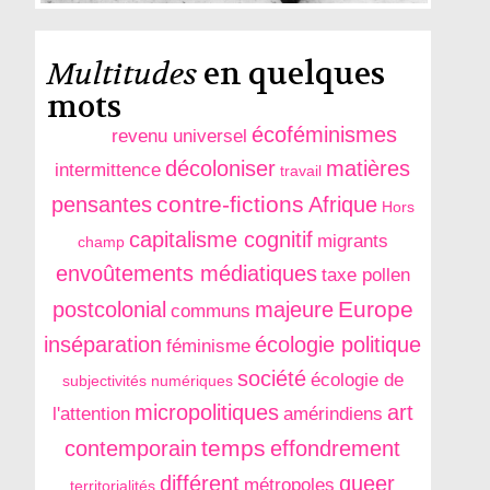
Multitudes
en quelques
mots
écoféminismes
revenu universel
décoloniser
matières
intermittence
travail
contre-fictions
pensantes
Afrique
Hors
capitalisme cognitif
migrants
champ
envoûtements médiatiques
taxe pollen
Europe
postcolonial
majeure
communs
inséparation
écologie politique
féminisme
société
écologie de
subjectivités numériques
micropolitiques
art
l'attention
amérindiens
temps
contemporain
effondrement
différent
queer
métropoles
territorialités