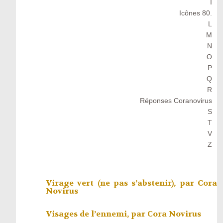
I
Icônes 80.
L
M
N
O
P
Q
R
Réponses Coranovirus
S
T
V
Z
Virage vert (ne pas s’abstenir), par
Cora
Novirus
Visages de l’ennemi, par
Cora Novirus