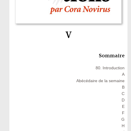
V
Sommaire
80. Introduction
A
Abécédaire de la semaine
B
C
D
E
F
G
H