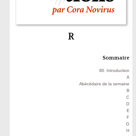
R
Sommaire
80. Introduction
A
Abécédaire de la semaine
B
C
D
E
F
G
H