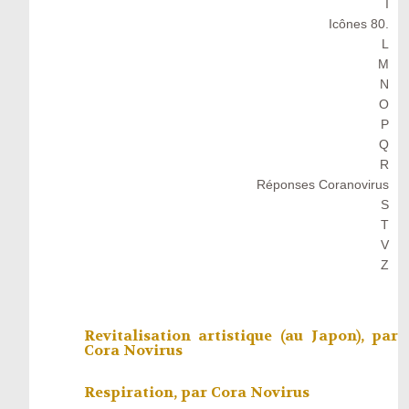
I
Icônes 80.
L
M
N
O
P
Q
R
Réponses Coranovirus
S
T
V
Z
Revitalisation artistique (au Japon), par
Cora Novirus
Respiration, par
Cora Novirus