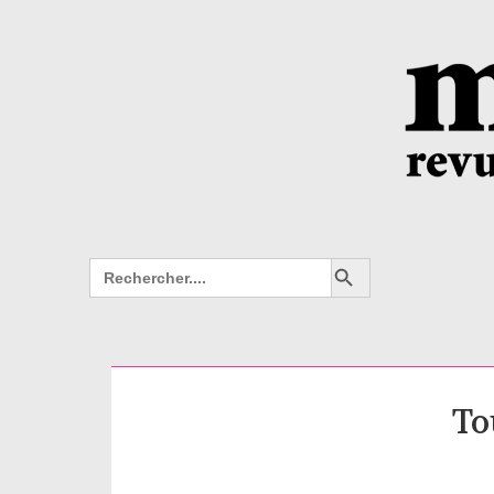
Search Button
Search
for:
To