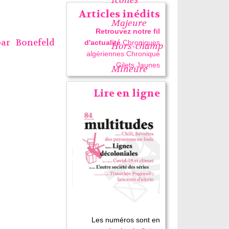
Articles inédits
Majeure
Retrouvez notre fil
par
Bonefeld
d'actualité
Chroniques
Hors-champ
algériennes
Chronique
Gilets Jaunes
Mineure
Lire en ligne
Les numéros sont en