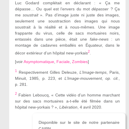
Luc Godard complétait en déclarant : « Ça me
dépasse… Ou quel est l’envers du mot
dépasser
? Ça
me
soustrait
». Pas d’image juste ni juste des images,
seulement une soustraction des images qui nous
soustrait à la réalité et à nous-mêmes. Une image
frappante du virus, celle de sacs mortuaires noirs,
entassés dans une pièce, était une
fake-news
: un
montage de cadavres emballés en Équateur, dans le
2
décor extérieur d’un hôpital new-yorkais
.
[
voir
Asymptomatique
,
Faciale
,
Zombies
]
1
Respectivement Gilles Deleuze,
L’Image-temps
, Paris,
Minuit, 1985, p. 223, et
L’Image-mouvement, op. cit.
,
p. 281.
2
Fabien Leboucq, « Cette vidéo d’un homme marchant
sur des sacs mortuaires a-t-elle été filmée dans un
hôpital new-yorkais ? »,
Libération
, 4 avril 2020.
Disponible sur le site de notre partenaire
CAIRN