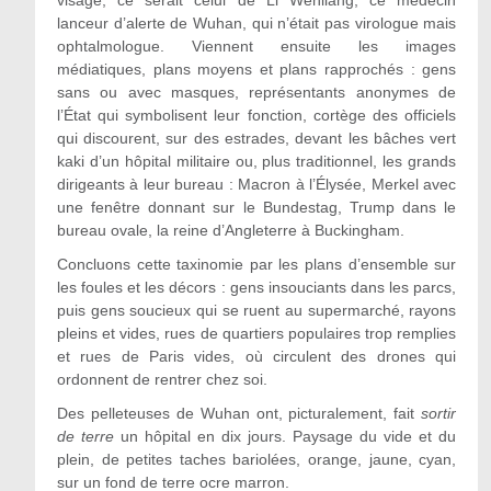
visage, ce serait celui de Li Wenliang, ce médecin
lanceur d’alerte de Wuhan, qui n’était pas virologue mais
ophtalmologue. Viennent ensuite les images
médiatiques, plans moyens et plans rapprochés : gens
sans ou avec masques, représentants anonymes de
l’État qui symbolisent leur fonction, cortège des officiels
qui discourent, sur des estrades, devant les bâches vert
kaki d’un hôpital militaire ou, plus traditionnel, les grands
dirigeants à leur bureau : Macron à l’Élysée, Merkel avec
une fenêtre donnant sur le Bundestag, Trump dans le
bureau ovale, la reine d’Angleterre à Buckingham.
Concluons cette taxinomie par les plans d’ensemble sur
les foules et les décors : gens insouciants dans les parcs,
puis gens soucieux qui se ruent au supermarché, rayons
pleins et vides, rues de quartiers populaires trop remplies
et rues de Paris vides, où circulent des drones qui
ordonnent de rentrer chez soi.
Des pelleteuses de Wuhan ont, picturalement, fait
sortir
de terre
un hôpital en dix jours. Paysage du vide et du
plein, de petites taches bariolées, orange, jaune, cyan,
sur un fond de terre ocre marron.