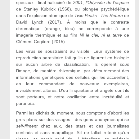
spéciaux : final halluciné de
2001, l’Odyssée de l’espace
de Stanley Kubrick (1968), ou plongée psychédélique
dans l’explosion atomique de
Twin Peaks : The Return
de
David Lynch (2017). À moins que le contraste
chromatique (orange, bleu) ne corresponde à une
imagerie thermique et au film
Ni le ciel, ni la terre
de
Clément Cogitore (2015).
Les virus se soustraient au visible. Leur système de
reproduction parasitaire fait qu’ils ne figurent en biologie
sur aucun arbre de classification. Ils opèrent
sous
l’image, de manière rhizomique, par détournement des
informations génétiques des cellules qui les accueillent,
en leur commandant de nouveaux exemplaires,
invisiblement altérés. D’où l’inquiétante étrangeté dont ils
sont porteurs, et notre oscillation entre incrédulité et
paranoïa.
Parmi les clichés du moment, nous comptons d’abord les
gros plans sur des visages : des gens anonymes qui se
self-filment
chez eux, des stars et des journalistes
confinés et sans maquillage. S’il ne fallait retenir qu’un