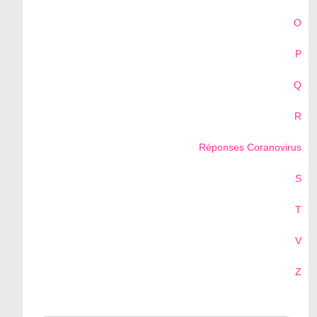
O
P
Q
R
Réponses Coranovirus
S
T
V
Z