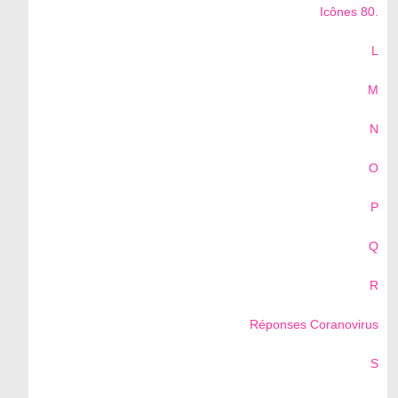
Icônes 80.
L
M
N
O
P
Q
R
Réponses Coranovirus
S