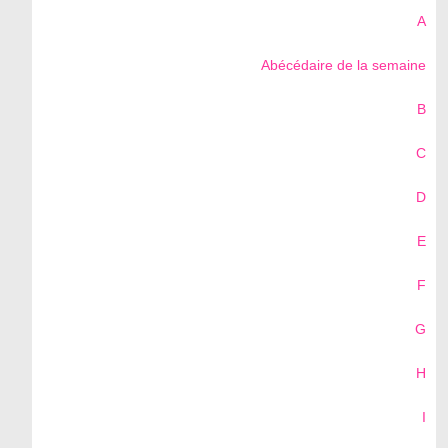
A
Abécédaire de la semaine
B
C
D
E
F
G
H
I