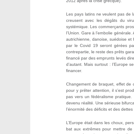
2012 après la crise grecque).
Les pays latins ne veulent pas de 
creusent avec les dégâts du viru
systémique. Les commerçants pros
l’Union. Gare à l’embolie générale.
autrichienne, danoise, suédoise et 
par le Covid 19 seront gérées pa
contrepartie, le reste des prêts gara
financé par des emprunts levés di
d’autant. Mais surtout : l’Europe se 
financer.
Changement de braquet, effet de cl
pour y prêter attention, il s’est pr
pas vers un fédéralisme pratique.
devenu réalité. Une sérieuse bifurca
l’énormité des déficits et des dettes
L’Europe était dans les choux, per
bat aux extrêmes pour mettre de 