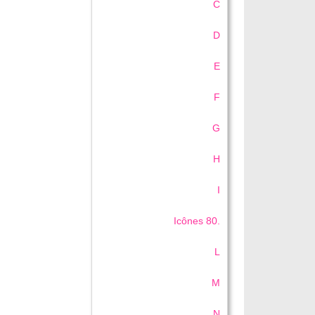
C
D
E
F
G
H
I
Icônes 80.
L
M
N