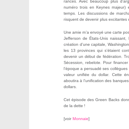
rances. Avec beaucoup plus d’ar
numéro trois en Keynes majeur) e
temps. Les discussions de marcha
risquent de devenir plus excitantes 
Une amie m’a envoyé une carte post
Jefferson de États-Unis naissant,
création d’une capitale, Washingto
les 13 provinces qui s’étaient co
devenir un début de fédération. Troi
Sécession, rebelote. Pour finance
l’époque a persuadé ses collègues
valeur unifiée du dollar. Cette 
aboutira à l’unification des banques
dollars.
Cet épisode des Green Backs donne
de la dette !
[
voir
Monnaie
]