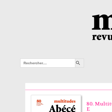
Search Button
Search
for:
80. Multi
E