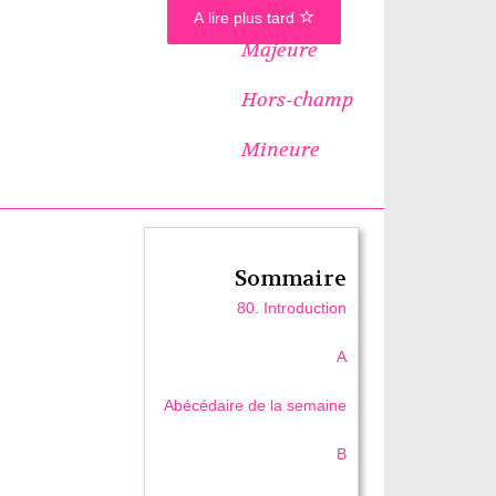
A lire plus tard
Majeure
Hors-champ
Mineure
Sommaire
80. Introduction
A
Abécédaire de la semaine
B