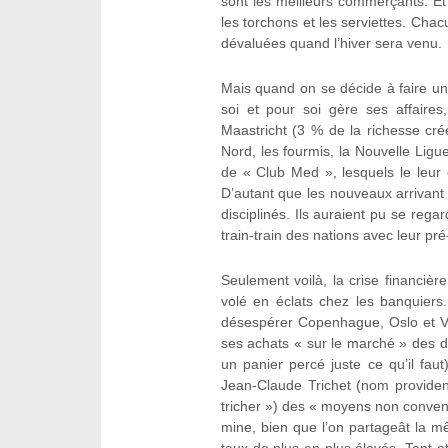
sont les meilleurs commerçants. E
les torchons et les serviettes. Chac
dévaluées quand l’hiver sera venu.
Mais quand on se décide à faire un
soi et pour soi gère ses affaires
Maastricht (3 % de la richesse cr
Nord, les fourmis, la Nouvelle Ligu
de « Club Med », lesquels le leur
D’autant que les nouveaux arrivant 
disciplinés. Ils auraient pu se rega
train-train des nations avec leur pr
Seulement voilà, la crise financiè
volé en éclats chez les banquiers.
désespérer Copenhague, Oslo et V
ses achats « sur le marché » des de
un panier percé juste ce qu’il fa
Jean-Claude Trichet (nom provident
tricher ») des « moyens non conve
mine, bien que l’on partageât la 