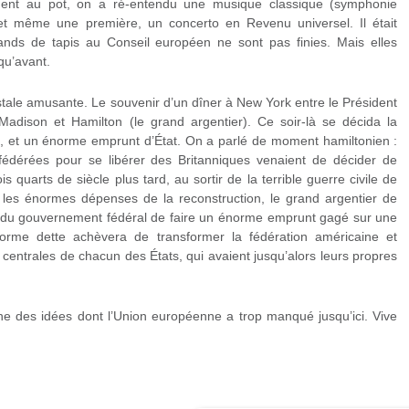
gent au pot, on a ré-entendu une musique classique (symphonie
t même une première, un concerto en Revenu universel. Il était
nds de tapis au Conseil européen ne sont pas finies. Mais elles
qu’avant.
ale amusante. Le souvenir d’un dîner à New York entre le Président
 Madison et Hamilton (le grand argentier). Ce soir-là se décida la
n, et un énorme emprunt d’État. On a parlé de moment hamiltonien :
nfédérées pour se libérer des Britanniques venaient de décider de
s quarts de siècle plus tard, au sortir de la terrible guerre civile de
r les énormes dépenses de la reconstruction, le grand argentier de
 du gouvernement fédéral de faire un énorme emprunt gagé sur une
énorme dette achèvera de transformer la fédération américaine et
 centrales de chacun des États, qui avaient jusqu’alors leurs propres
 des idées dont l’Union européenne a trop manqué jusqu’ici. Vive