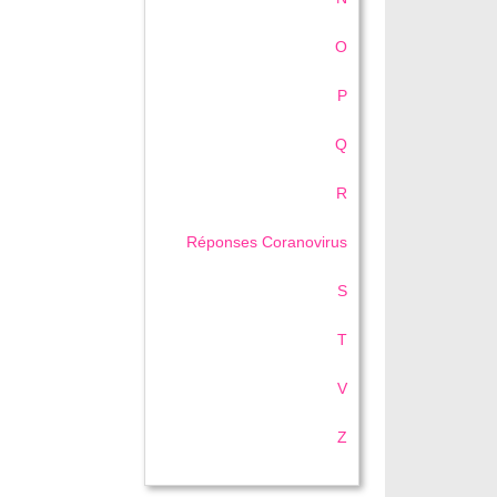
O
P
Q
R
Réponses Coranovirus
S
T
V
Z