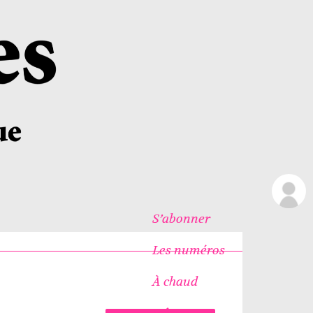
S’abonner
Les numéros
À chaud
Icônes