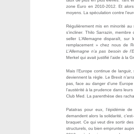
taux de plus en plus élevés. Tant et 
zone Euro en 2010-2012. Et alors
moyens. La spéculation contre l’euro
Régulièrement mis en minorité au 
s’incliner. Thilo Sarrazin, membr
seller L’Allemagne disparaît, s
remplacement » chez nous de Re
L’Allemagne n’a pas besoin de l’
Merkel qui avait justifié l’aide à la
Mais l’Europe continue de languir
deviennent la règle. Le Brexit n’arr
pas, face au danger d’une Europe Ba
l’austérité à la prudence dans leu
Club Med. La parenthèse des racha
Patatras pour eux, l’épidémie d
demandent alors la solidarité, c’e
braquet. Ce qui veut dire sortir de
structurels, ou bien emprunter aup