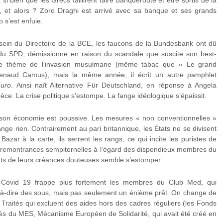
si bien que les Grecs faillirent faire banqueroute et être sortis de la
, et alors ? Zoro Draghi est arrivé avec sa banque et ses grands
 s’est enfuie.
sein du Directoire de la BCE, les faucons de la Bundesbank ont dû
e du SPD, démissionne en raison du scandale que suscite son best-
ur le thème de l’invasion musulmane (même tabac que « Le grand
naud Camus), mais la même année, il écrit un autre pamphlet
Euro
. Ainsi naît Alternative Für Deutschland, en réponse à Angela
 Grèce. La crise politique s’estompe. La fange idéologique s’épaissit.
, son économie est poussive. Les mesures « non conventionnelles »
ange rien. Contrairement au pari britannique, les États ne se divisent
zar à la carte, ils serrent les rangs, ce qui incite les puristes de
rs remontrances sempiternelles à l’égard des dispendieux membres du
ts de leurs créances douteuses semble s’estomper.
e Covid 19 frappe plus fortement les membres du Club Med, qui
st-à-dire des sous, mais pas seulement un énième prêt. On change de
s Traités qui excluent des aides hors des cadres réguliers (les Fonds
rès du MES, Mécanisme Européen de Solidarité, qui avait été créé en