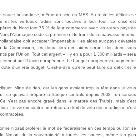
la sauce hollandaise, même au sein du MES. Au reste les déficits se
s et les vertueux radins sont touchés à leur tour. La crise est
pères du Nord font 75 % de leur commerce avec les autres pays de
 Alors l’Allemagne cède la première et le front de la mauvaise humeur
hollandaise doit accepter l’impensable : les aides aux pays dévastés
r la Commission, les deux tiers des aides seront des dons sans
ntis par l’Union. Tout cet argent – il y en a pour 1 300 milliards – sera
rectement par l’Union européenne. Le budget européen va augmenter
dote d’un vrai budget. C’est-à-dire qu’elle peut faire du déficit et le
iquet. Mine de rien, car les gens avaient trop la tête dans le virus
oduit ce qu’avait préparé la Banque centrale depuis 2009 : un sérieux
 Ce n’est pas encore gravé dans le marbre des Traités, mais c’est
tion. Le verrou contre un retour au droit de veto des « radins », c’est
 contractées.
sonne n’osait proférer le mot de fédéralisme en ces temps où l’on se
la Nation, de la souveraineté à toutes les sauces, même les plus