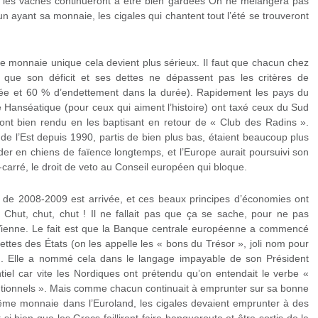
t les vaches continueront à être bien gardées On ne mélangera pas
un ayant sa monnaie, les cigales qui chantent tout l’été se trouveront
e monnaie unique cela devient plus sérieux. Il faut que chacun chez
, que son déficit et ses dettes ne dépassent pas les critères de
éée et 60 % d’endettement dans la durée). Rapidement les pays du
e Hanséatique (pour ceux qui aiment l’histoire) ont taxé ceux du Sud
 ont bien rendu en les baptisant en retour de « Club des Radins ».
de l’Est depuis 1990, partis de bien plus bas, étaient beaucoup plus
rder en chiens de faïence longtemps, et l’Europe aurait poursuivi son
é-carré, le droit de veto au Conseil européen qui bloque.
re de 2008-2009 est arrivée, et ces beaux principes d’économies ont
 Chut, chut, chut ! Il ne fallait pas que ça se sache, pour ne pas
ienne. Le fait est que la Banque centrale européenne a commencé
ttes des États (on les appelle les « bons du Trésor », joli nom pour
ut). Elle a nommé cela dans le langage impayable de son Président
iel car vite les Nordiques ont prétendu qu’on entendait le verbe «
ntionnels ». Mais comme chacun continuait à emprunter sur sa bonne
même monnaie dans l’Euroland, les cigales devaient emprunter à des