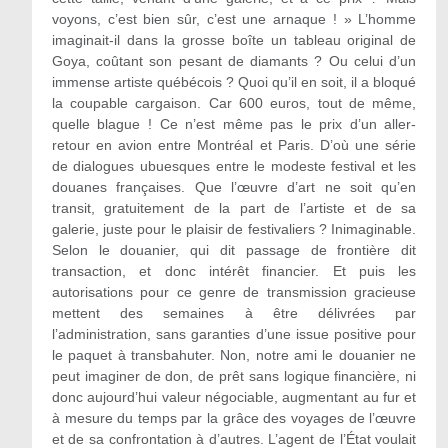
voyons, c’est bien sûr, c’est une arnaque ! » L’homme
imaginait-il dans la grosse boîte un tableau original de
Goya, coûtant son pesant de diamants ? Ou celui d’un
immense artiste québécois ? Quoi qu’il en soit, il a bloqué
la coupable cargaison. Car 600 euros, tout de même,
quelle blague ! Ce n’est même pas le prix d’un aller-
retour en avion entre Montréal et Paris. D’où une série
de dialogues ubuesques entre le modeste festival et les
douanes françaises. Que l’œuvre d’art ne soit qu’en
transit, gratuitement de la part de l’artiste et de sa
galerie, juste pour le plaisir de festivaliers ? Inimaginable.
Selon le douanier, qui dit passage de frontière dit
transaction, et donc intérêt financier. Et puis les
autorisations pour ce genre de transmission gracieuse
mettent des semaines à être délivrées par
l’administration, sans garanties d’une issue positive pour
le paquet à transbahuter. Non, notre ami le douanier ne
peut imaginer de don, de prêt sans logique financière, ni
donc aujourd’hui valeur négociable, augmentant au fur et
à mesure du temps par la grâce des voyages de l’œuvre
et de sa confrontation à d’autres. L’agent de l’État voulait