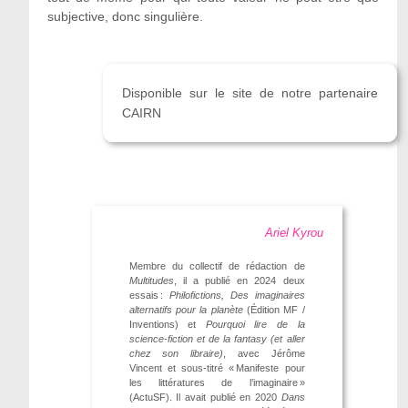
subjective, donc singulière.
Disponible sur le site de notre partenaire
CAIRN
Ariel Kyrou
Membre du collectif de rédaction de
Multitudes
, il a publié en 2024 deux
essais :
Philofictions, Des imaginaires
alternatifs pour la planète
(Édition MF /
Inventions) et
Pourquoi lire de la
science-fiction et de la fantasy (et aller
chez son libraire)
, avec Jérôme
Vincent et sous-titré « Manifeste pour
les littératures de l’imaginaire »
(ActuSF). Il avait publié en 2020
Dans