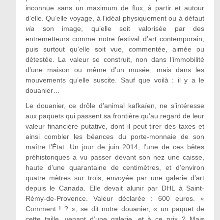
inconnue sans un maximum de flux, à partir et autour
d’elle. Qu’elle voyage, à l’idéal physiquement ou à défaut
via
son image, qu’elle soit valorisée par des
entremetteurs comme notre festival d’art contemporain,
puis surtout qu’elle soit vue, commentée, aimée ou
détestée. La valeur se construit, non dans l’immobilité
d’une maison ou même d’un musée, mais dans les
mouvements qu’elle suscite. Sauf que voilà : il y a le
douanier…
Le douanier, ce drôle d’animal kafkaïen, ne s’intéresse
aux paquets qui passent sa frontière qu’au regard de leur
valeur financière putative, dont il peut tirer des taxes et
ainsi combler les béances du porte-monnaie de son
maître l’État. Un jour de juin 2014, l’une de ces bêtes
préhistoriques a vu passer devant son nez une caisse,
haute d’une quarantaine de centimètres, et d’environ
quatre mètres sur trois, envoyée par une galerie d’art
depuis le Canada. Elle devait alunir par DHL à Saint-
Rémy-de-Provence. Valeur déclarée : 600 euros. «
Comment ! ? », se dit notre douanier, « un paquet de
cette taille, venant d’une galerie, et à ce prix ? Mais