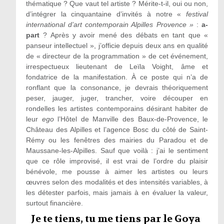
thématique ? Que vaut tel artiste ? Mérite-t-il, oui ou non,
d’intégrer la cinquantaine d’invités à notre «
festival
international d’art contemporain Alpilles Provence »
:
a-
part
? Après y avoir mené des débats en tant que «
panseur intellectuel », j’officie depuis deux ans en qualité
de « directeur de la programmation » de cet événement,
irrespectueux lieutenant de Leïla Voight, âme et
fondatrice de la manifestation. À ce poste qui n’a de
ronflant que la consonance, je devrais théoriquement
peser, jauger, juger, trancher, voire découper en
rondelles les artistes contemporains désirant habiter de
leur
ego
l’Hôtel de Manville des Baux-de-Provence, le
Château des Alpilles et l’agence Bosc du côté de Saint-
Rémy ou les fenêtres des mairies du Paradou et de
Maussane-les-Alpilles. Sauf que voilà : j’ai le sentiment
que ce rôle improvisé, il est vrai de l’ordre du plaisir
bénévole, me pousse à aimer les artistes ou leurs
œuvres selon des modalités et des intensités variables, à
les détester parfois, mais jamais à en évaluer la valeur,
surtout financière.
Je te tiens, tu me tiens par le Goya