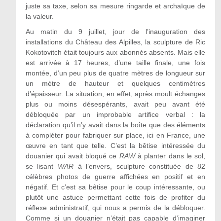
juste sa taxe, selon sa mesure ringarde et archaïque de
la valeur.
Au matin du 9 juillet, jour de l’inauguration des
installations du Château des Alpilles, la sculpture de Ric
Kokotovitch était toujours aux abonnés absents. Mais elle
est arrivée à 17 heures, d’une taille finale, une fois
montée, d’un peu plus de quatre mètres de longueur sur
un mètre de hauteur et quelques centimètres
d’épaisseur. La situation, en effet, après moult échanges
plus ou moins désespérants, avait peu avant été
débloquée par un improbable artifice verbal : la
déclaration qu’il n’y avait dans la boîte que des éléments
à compléter pour fabriquer sur place, ici en France, une
œuvre en tant que telle. C’est la bêtise intéressée du
douanier qui avait bloqué ce
RAW
à planter dans le sol,
se lisant
WAR
à l’envers, sculpture constituée de 82
célèbres photos de guerre affichées en positif et en
négatif. Et c’est sa bêtise pour le coup intéressante, ou
plutôt une astuce permettant cette fois de profiter du
réflexe administratif, qui nous a permis de la débloquer.
Comme si un douanier n’était pas capable d’imaginer