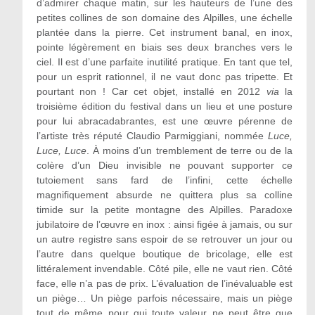
d’admirer chaque matin, sur les hauteurs de l’une des
petites collines de son domaine des Alpilles, une échelle
plantée dans la pierre. Cet instrument banal, en inox,
pointe légèrement en biais ses deux branches vers le
ciel. Il est d’une parfaite inutilité pratique. En tant que tel,
pour un esprit rationnel, il ne vaut donc pas tripette. Et
pourtant non ! Car cet objet, installé en 2012
via
la
troisième édition du festival dans un lieu et une posture
pour lui abracadabrantes, est une œuvre pérenne de
l’artiste très réputé Claudio Parmiggiani, nommée
Luce,
Luce, Luce
. À moins d’un tremblement de terre ou de la
colère d’un Dieu invisible ne pouvant supporter ce
tutoiement sans fard de l’infini, cette échelle
magnifiquement absurde ne quittera plus sa colline
timide sur la petite montagne des Alpilles. Paradoxe
jubilatoire de l’œuvre en inox : ainsi figée à jamais, ou sur
un autre registre sans espoir de se retrouver un jour ou
l’autre dans quelque boutique de bricolage, elle est
littéralement invendable. Côté pile, elle ne vaut rien. Côté
face, elle n’a pas de prix. L’évaluation de l’inévaluable est
un piège… Un piège parfois nécessaire, mais un piège
tout de même pour qui toute valeur ne peut être que