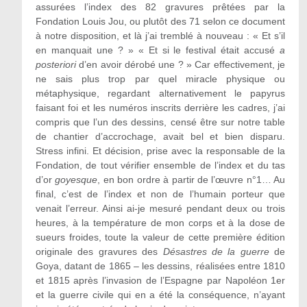
assurées l’index des 82 gravures prêtées par la
Fondation Louis Jou, ou plutôt des 71 selon ce document
à notre disposition, et là j’ai tremblé à nouveau : « Et s’il
en manquait une ? » « Et si le festival était accusé
a
posteriori
d’en avoir dérobé une ? » Car effectivement, je
ne sais plus trop par quel miracle physique ou
métaphysique, regardant alternativement le papyrus
faisant foi et les numéros inscrits derrière les cadres, j’ai
compris que l’un des dessins, censé être sur notre table
de chantier d’accrochage, avait bel et bien disparu.
Stress infini. Et décision, prise avec la responsable de la
Fondation, de tout vérifier ensemble de l’index et du tas
d’or
goyesque
, en bon ordre à partir de l’œuvre n°1… Au
final, c’est de l’index et non de l’humain porteur que
venait l’erreur. Ainsi ai-je mesuré pendant deux ou trois
heures, à la température de mon corps et à la dose de
sueurs froides, toute la valeur de cette première édition
originale des gravures des
Désastres de la guerre
de
Goya, datant de 1865 – les dessins, réalisées entre 1810
et 1815 après l’invasion de l’Espagne par Napoléon 1
er
et la guerre civile qui en a été la conséquence, n’ayant