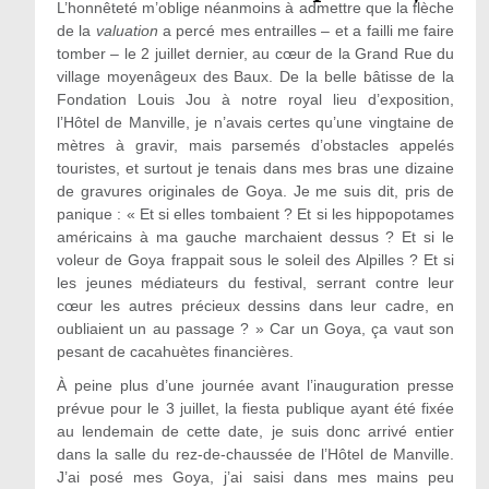
L’honnêteté m’oblige néanmoins à admettre que la flèche
de la
valuation
a percé mes entrailles – et a failli me faire
tomber – le 2 juillet dernier, au cœur de la Grand Rue du
village moyenâgeux des Baux. De la belle bâtisse de la
Fondation Louis Jou à notre royal lieu d’exposition,
l’Hôtel de Manville, je n’avais certes qu’une vingtaine de
mètres à gravir, mais parsemés d’obstacles appelés
touristes, et surtout je tenais dans mes bras une dizaine
de gravures originales de Goya. Je me suis dit, pris de
panique : « Et si elles tombaient ? Et si les hippopotames
américains à ma gauche marchaient dessus ? Et si le
voleur de Goya frappait sous le soleil des Alpilles ? Et si
les jeunes médiateurs du festival, serrant contre leur
cœur les autres précieux dessins dans leur cadre, en
oubliaient un au passage ? » Car un Goya, ça vaut son
pesant de cacahuètes financières.
À peine plus d’une journée avant l’inauguration presse
prévue pour le 3 juillet, la fiesta publique ayant été fixée
au lendemain de cette date, je suis donc arrivé entier
dans la salle du rez-de-chaussée de l’Hôtel de Manville.
J’ai posé mes Goya, j’ai saisi dans mes mains peu