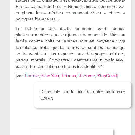
statues de colonisateurs et d’esclavagistes, tout ce que la
France connaît de bons « Républicains » dénonce avec
emphase les « dérives communautaristes » et les «
politiques identitaires ».
Le Défenseur des droits lui-même avertit depuis
plusieurs années que les jeunes hommes identifiés au
faciès comme noirs ou arabes sont en moyenne vingt
fois plus contrôlés que les autres. Ce sont les mêmes qui
se trouvent les plus exposés aux dérapages policiers,
parfois mortels. Combattre l’identitarisme n’implique-t-il
pas la libre circulation de toutes les identités ?
[
voir
Faciale
,
New York
,
Prisons
,
Racisme
,
StopCovid
]
Disponible sur le site de notre partenaire
CAIRN