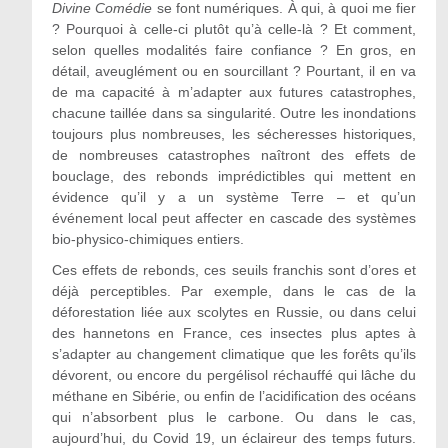
Divine Comédie
se font numériques. À qui, à quoi me fier
? Pourquoi à celle-ci plutôt qu’à celle-là ? Et comment,
selon quelles modalités faire confiance ? En gros, en
détail, aveuglément ou en sourcillant ? Pourtant, il en va
de ma capacité à m’adapter aux futures catastrophes,
chacune taillée dans sa singularité. Outre les inondations
toujours plus nombreuses, les sécheresses historiques,
de nombreuses catastrophes naîtront des effets de
bouclage, des rebonds imprédictibles qui mettent en
évidence qu’il y a un système Terre – et qu’un
événement local peut affecter en cascade des systèmes
bio-physico-chimiques entiers.
Ces effets de rebonds, ces seuils franchis sont d’ores et
déjà perceptibles. Par exemple, dans le cas de la
déforestation liée aux scolytes en Russie, ou dans celui
des hannetons en France, ces insectes plus aptes à
s’adapter au changement climatique que les forêts qu’ils
dévorent, ou encore du pergélisol réchauffé qui lâche du
méthane en Sibérie, ou enfin de l’acidification des océans
qui n’absorbent plus le carbone. Ou dans le cas,
aujourd’hui, du Covid 19, un éclaireur des temps futurs.