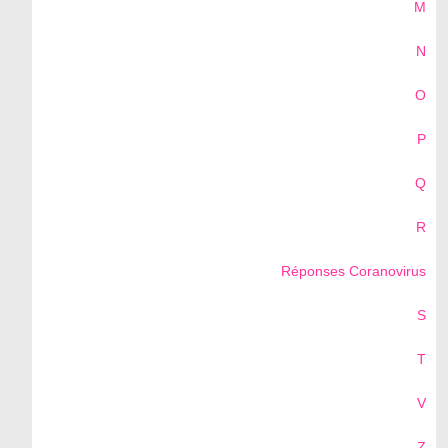
M
N
O
P
Q
R
Réponses Coranovirus
S
T
V
Z