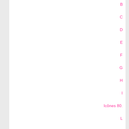
B
C
D
E
F
G
H
I
Icônes 80.
L