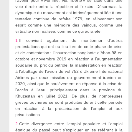
l’avenir pour « Femme, vie, liberté » se situe dans une
voie étroite entre la répétition et l’excès. Désormais, la
dynamique du mouvement est intrinsèquement liée à une
tentative continue de refaire 1979, en réinventant son
esprit comme une mémoire des vaincus, comme une
virtualité non réalisée, comme ce qui aura été.
1
Il convient également de mentionner d
’
autres
protestations qui ont eu lieu lors de cette phase de crise
et de contestation : l
’
insurrection sanglante d
’
Aban-98 en
octobre et novembre 2019 en réaction à l
’
augmentation
soudaine du prix du pétrole, la manifestation en réaction
à l
’
abattage de l
’
avion du vol 752 d
’
Ukraine International
Airlines par deux missiles du gouvernement iranien en
2020, ainsi que le soulèvement en réponse à la crise de
l
’
accès à l
’
eau, principalement dans la province du
Khuzestan en juillet 2021. De plus, de nombreuses
grèves ouvrières se sont produites durant cette période
en réaction à la précarisation de l
’
emploi et aux
privatisations.
2
Cette divergence entre l
’
emploi populaire et l
’
emploi
étatique du passé peut s
’
expliquer en se référant à la