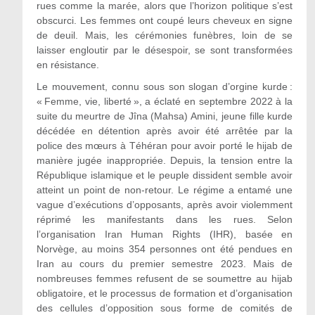
rues comme la marée, alors que l’horizon politique s’est
obscurci. Les femmes ont coupé leurs cheveux en signe
de deuil. Mais, les cérémonies funèbres, loin de se
laisser engloutir par le désespoir, se sont transformées
en résistance.
Le mouvement, connu sous son slogan d’orgine kurde :
« Femme, vie, liberté », a éclaté en septembre 2022 à la
suite du meurtre de Jîna (Mahsa) Amini, jeune fille kurde
décédée en détention après avoir été arrêtée par la
police des mœurs à Téhéran pour avoir porté le hijab de
manière jugée inappropriée. Depuis, la tension entre la
République islamique et le peuple dissident semble avoir
atteint un point de non-retour. Le régime a entamé une
vague d’exécutions d’opposants, après avoir violemment
réprimé les manifestants dans les rues. Selon
l’organisation Iran Human Rights (IHR), basée en
Norvège, au moins 354 personnes ont été pendues en
Iran au cours du premier semestre 2023. Mais de
nombreuses femmes refusent de se soumettre au hijab
obligatoire, et le processus de formation et d’organisation
des cellules d’opposition sous forme de comités de