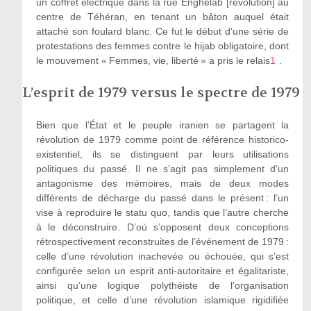
un coffret électrique dans la rue Enghelab [révolution] au
centre de Téhéran, en tenant un bâton auquel était
attaché son foulard blanc. Ce fut le début d’une série de
protestations des femmes contre le hijab obligatoire, dont
le mouvement « Femmes, vie, liberté » a pris le relais
1
.
L’esprit de 1979 versus le spectre de 1979
Bien que l’État et le peuple iranien se partagent la
révolution de 1979 comme point de référence historico-
existentiel, ils se distinguent par leurs utilisations
politiques du passé. Il ne s’agit pas simplement d’un
antagonisme des mémoires, mais de deux modes
différents de décharge du passé dans le présent : l’un
vise à reproduire le statu quo, tandis que l’autre cherche
à le déconstruire. D’où s’opposent deux conceptions
rétrospectivement reconstruites de l’événement de 1979 :
celle d’une révolution inachevée ou échouée, qui s’est
configurée selon un esprit anti-autoritaire et égalitariste,
ainsi qu’une logique polythéiste de l’organisation
politique, et celle d’une révolution islamique rigidifiée