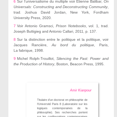
6
Sur l
’
universalisme du multiple voir Étienne Balibar,
On
Universals: Constructing and Deconstructing Community
,
trad. Joshua David Jordan, New York, Fordham
University Press, 2020.
7
Voir Antonio Gramsci,
Prison Notebooks
, vol. 1, trad.
Joseph Buttigieg and Antonio Callari, 2011, p. 137.
8
Sur la distinction entre le politique et la politique, voir
Jacques Rancière,
Au bord du politique
, Paris,
La fabrique, 1998.
9
Michel Rolph-Trouillot,
Silencing the Past: Power and
the Production of History
, Boston, Beacon Press, 1995.
Amir Kianpour
Titulaire d’un doctorat en philosophie de
l’Université Paris 8 (Laboratoire sur les
logiques contemporaines de la
philosophie). Ses recherches portent
sur les configurations contemporaines