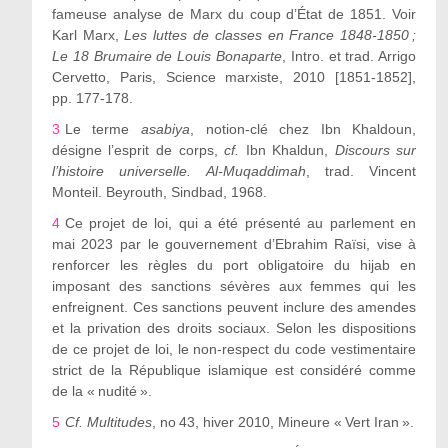
fameuse analyse de Marx du coup d
’
État de 1851. Voir
Karl Marx,
Les luttes de classes en France 1848-1850 ;
Le 18 Brumaire de Louis Bonaparte
, Intro. et trad. Arrigo
Cervetto, Paris, Science marxiste, 2010 [1851-1852],
pp. 177-178.
3
Le terme
asabiya
, notion-clé chez Ibn Khaldoun,
désigne l
’
esprit de corps,
cf.
Ibn Khaldun,
Discours sur
l
’
histoire universelle. Al-Muqaddimah
, trad. Vincent
Monteil. Beyrouth, Sindbad, 1968.
4
Ce projet de loi, qui a été présenté au parlement en
mai 2023 par le gouvernement d
’
Ebrahim Raïsi, vise à
renforcer les règles du port obligatoire du hijab en
imposant des sanctions sévères aux femmes qui les
enfreignent. Ces sanctions peuvent inclure des amendes
et la privation des droits sociaux. Selon les dispositions
de ce projet de loi, le non-respect du code vestimentaire
strict de la République islamique est considéré comme
de la « nudité ».
5
Cf.
Multitudes
, n
o
43, hiver 2010, Mineure « Vert Iran ».