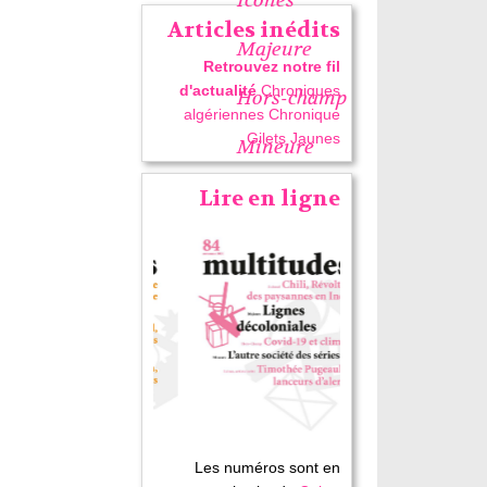
Articles inédits
Majeure
Retrouvez notre fil
d'actualité
Chroniques
Hors-champ
algériennes
Chronique
Gilets Jaunes
Mineure
Lire en ligne
Les numéros sont en