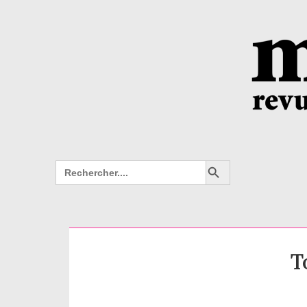
Search Button
Search
for:
T