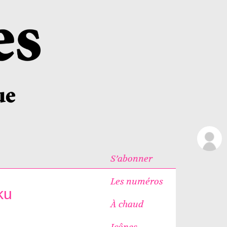
S’abonner
Les numéros
ku
À chaud
Icônes