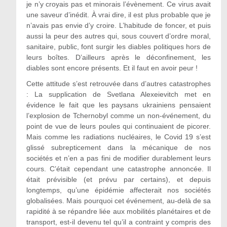
je n’y croyais pas et minorais l’évènement. Ce virus avait
une saveur d’inédit. À vrai dire, il est plus probable que je
n’avais pas envie d’y croire. L’habitude de foncer, et puis
aussi la peur des autres qui, sous couvert d’ordre moral,
sanitaire, public, font surgir les diables politiques hors de
leurs boîtes. D’ailleurs après le déconfinement, les
diables sont encore présents. Et il faut en avoir peur !
Cette attitude s’est retrouvée dans d’autres catastrophes
: La supplication de Svetlana Alexeievitch met en
évidence le fait que les paysans ukrainiens pensaient
l’explosion de Tchernobyl comme un non-événement, du
point de vue de leurs poules qui continuaient de picorer.
Mais comme les radiations nucléaires, le Covid 19 s’est
glissé subrepticement dans la mécanique de nos
sociétés et n’en a pas fini de modifier durablement leurs
cours. C’était cependant une catastrophe annoncée. Il
était prévisible (et prévu par certains), et depuis
longtemps, qu’une épidémie affecterait nos sociétés
globalisées. Mais pourquoi cet événement, au-delà de sa
rapidité à se répandre liée aux mobilités planétaires et de
transport, est-il devenu tel qu’il a contraint y compris des