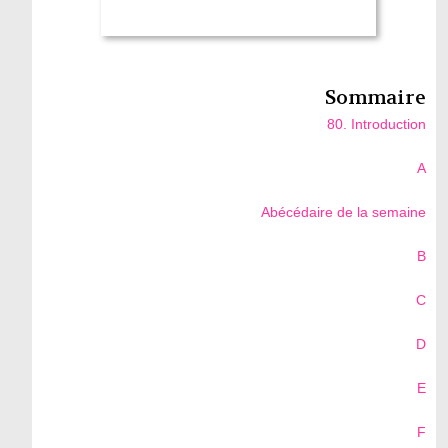
Sommaire
80. Introduction
A
Abécédaire de la semaine
B
C
D
E
F