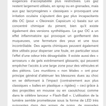
exigences d’acceptabilité plus restrictives. Les gaz
restent largement utilisés, en spray ou en grenades, mais
aux gaz lacrymogènes « classiques » provoquant une
irritation oculaire s’ajoutent des gaz plus incapacitants
dits OC (pour « Oleoresin Capsicum ») basés sur un
concentré chimique du piment, bien qu’il existe
également des versions synthétiques. Le gaz OC a un
effet inflammatoire qui provoque un gonflement des
muqueuses, une fermeture des yeux et une toux
incontrôlable. Des agents chimiques peuvent également
être utilisés pour disperser une foule, en particulier sous
l’effet d’une odeur très désagréable. Il existe aussi des «
arroseurs » de gels extrêmement glissants, qui peuvent
empêcher l’accès à une large zone pour des véhicules et
des piétons. Les munitions « non létales » ont pour
principe général d’atténuer les blessures dues au choc
en se déformant à l’impact (contrairement aux plus
classiques « balles en plastique » rigides) – ceci grâce à
des projectiles en mousse ou en caoutchouc comme
dans le célèbre lanceur « Flash-Ball ». L’utilisation de la
lumière semble prometteuse sous la forme de LED très
puissantes dans des armes de poing, de grenades