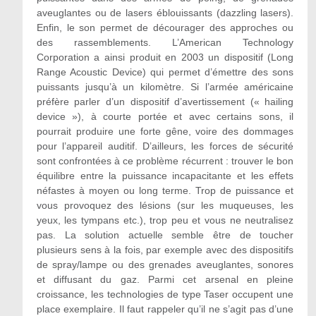
aveuglantes ou de lasers éblouissants (dazzling lasers).
Enfin, le son permet de décourager des approches ou
des rassemblements. L’American Technology
Corporation a ainsi produit en 2003 un dispositif (Long
Range Acoustic Device) qui permet d’émettre des sons
puissants jusqu’à un kilomètre. Si l’armée américaine
préfère parler d’un dispositif d’avertissement (« hailing
device »), à courte portée et avec certains sons, il
pourrait produire une forte gêne, voire des dommages
pour l’appareil auditif. D’ailleurs, les forces de sécurité
sont confrontées à ce problème récurrent : trouver le bon
équilibre entre la puissance incapacitante et les effets
néfastes à moyen ou long terme. Trop de puissance et
vous provoquez des lésions (sur les muqueuses, les
yeux, les tympans etc.), trop peu et vous ne neutralisez
pas. La solution actuelle semble être de toucher
plusieurs sens à la fois, par exemple avec des dispositifs
de spray/lampe ou des grenades aveuglantes, sonores
et diffusant du gaz. Parmi cet arsenal en pleine
croissance, les technologies de type Taser occupent une
place exemplaire. Il faut rappeler qu’il ne s’agit pas d’une