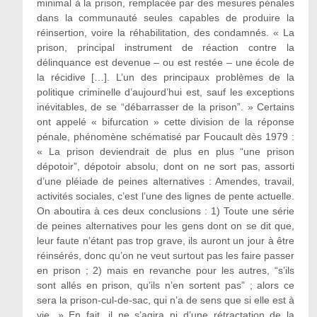
minimal à la prison, remplacée par des mesures pénales
dans la communauté seules capables de produire la
réinsertion, voire la réhabilitation, des condamnés. « La
prison, principal instrument de réaction contre la
délinquance est devenue – ou est restée – une école de
la récidive […]. L’un des principaux problèmes de la
politique criminelle d’aujourd’hui est, sauf les exceptions
inévitables, de se “débarrasser de la prison”. » Certains
ont appelé « bifurcation » cette division de la réponse
pénale, phénomène schématisé par Foucault dès 1979 :
« La prison deviendrait de plus en plus “une prison
dépotoir”, dépotoir absolu, dont on ne sort pas, assorti
d’une pléiade de peines alternatives : Amendes, travail,
activités sociales, c’est l’une des lignes de pente actuelle.
On aboutira à ces deux conclusions : 1) Toute une série
de peines alternatives pour les gens dont on se dit que,
leur faute n’étant pas trop grave, ils auront un jour à être
réinsérés, donc qu’on ne veut surtout pas les faire passer
en prison ; 2) mais en revanche pour les autres, “s’ils
sont allés en prison, qu’ils n’en sortent pas” ; alors ce
sera la prison-cul-de-sac, qui n’a de sens que si elle est à
vie. » En fait, il ne s’agira ni d’une rétractation de la