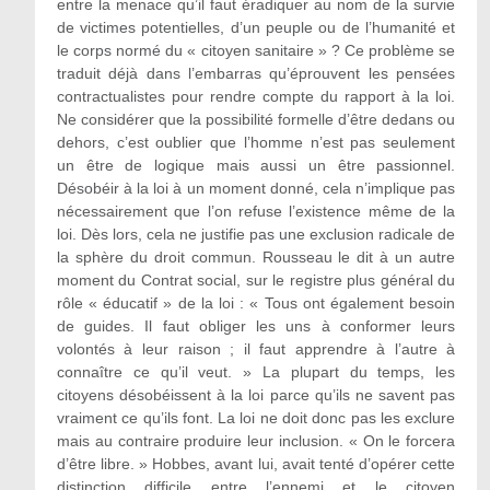
entre la menace qu’il faut éradiquer au nom de la survie
de victimes potentielles, d’un peuple ou de l’humanité et
le corps normé du « citoyen sanitaire » ? Ce problème se
traduit déjà dans l’embarras qu’éprouvent les pensées
contractualistes pour rendre compte du rapport à la loi.
Ne considérer que la possibilité formelle d’être dedans ou
dehors, c’est oublier que l’homme n’est pas seulement
un être de logique mais aussi un être passionnel.
Désobéir à la loi à un moment donné, cela n’implique pas
nécessairement que l’on refuse l’existence même de la
loi. Dès lors, cela ne justifie pas une exclusion radicale de
la sphère du droit commun. Rousseau le dit à un autre
moment du Contrat social, sur le registre plus général du
rôle « éducatif » de la loi : « Tous ont également besoin
de guides. Il faut obliger les uns à conformer leurs
volontés à leur raison ; il faut apprendre à l’autre à
connaître ce qu’il veut. » La plupart du temps, les
citoyens désobéissent à la loi parce qu’ils ne savent pas
vraiment ce qu’ils font. La loi ne doit donc pas les exclure
mais au contraire produire leur inclusion. « On le forcera
d’être libre. » Hobbes, avant lui, avait tenté d’opérer cette
distinction difficile entre l’ennemi et le citoyen