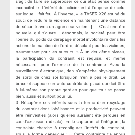
s’agit de faire se superposer ce qui était pensé comme
inconciliable. L’intérêt du policier est à l’opposé de celui
sur lequel il fait feu. À l’inverse, « le TASER X26 est né du
souci de réduire la violence en maintenant une distance
de sécurité avec un agresseur violent. […] C’est une ère
nouvelle qui s’ouvre : désormais, la société peut être
libérée du poids du dérapage mortel involontaire dans les
actions de maintien de l’ordre, désolant pour les victimes,
traumatisant pour les auteurs. » À un deuxième niveau,
la participation du contraint est requise, et même
nécessaire, pour l’exercice de la contrainte. Avec la
surveillance électronique, rien n’empêche physiquement
de sortir de chez soi lorsqu’on n’en a pas le droit. Le
bracelet suppose un auto-contrôle du placé qui doit être
à lui-même son propre gardien pour que tout se passe
bien, aussi et surtout pour lui.
3. Récupérer ses intérêts sous la forme d’un recyclage
du contraint dont l’obéissance et la productivité peuvent
être réinvesties (alors qu’elles auraient été perdues en
cas d’exclusion radicale). En le capturant et l’intégrant, la
contrainte cherche à reconfigurer l’intérêt du contraint,
sous la forme générique : « Cette contrainte t’a appris