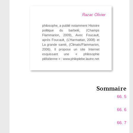
Razac Olivier
philosophe, a publié notamment Histoire
politique du barbelé, (Champs
Flammarion, 2009), Avec Foucault,
après Foucault, (L’Harmattan, 2008) et
La grande santé, (Climats/Flammarion,
2006). Il propose un site Internet
esquissant une « philosophie
plébéienne » : www.philoplebe.lautre.net
Sommaire
66. 5
66. 6
66. 7