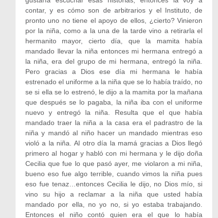
gustaría escuchar esas historias, entonces la voy a
contar, y es cómo son de arbitrarios y el Instituto, de
pronto uno no tiene el apoyo de ellos, ¿cierto? Vinieron
por la niña, como a la una de la tarde vino a retirarla el
hermanito mayor, cierto día, que la mamita había
mandado llevar la niña entonces mi hermana entregó a
la niña, era del grupo de mi hermana, entregó la niña.
Pero gracias a Dios ese día mi hermana le había
estrenado el uniforme a la niña que se lo había traído, no
se si ella se lo estrenó, le dijo a la mamita por la mañana
que después se lo pagaba, la niña iba con el uniforme
nuevo y entregó la niña. Resulta que el que había
mandado traer la niña a la casa era el padrastro de la
niña y mandó al niño hacer un mandado mientras eso
violó a la niña. Al otro día la mamá gracias a Dios llegó
primero al hogar y habló con mi hermana y le dijo doña
Cecilia que fue lo que pasó ayer, me violaron a mi niña,
bueno eso fue algo terrible, cuando vimos la niña pues
eso fue tenaz…entonces Cecilia le dijo, no Dios mío, si
vino su hijo a reclamar a la niña que usted había
mandado por ella, no yo no, si yo estaba trabajando.
Entonces el niño contó quien era el que lo había