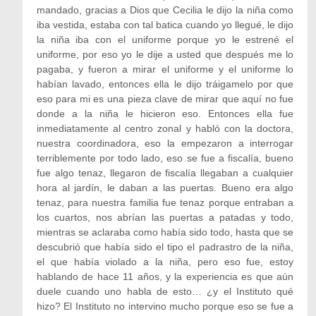
mandado, gracias a Dios que Cecilia le dijo la niña como
iba vestida, estaba con tal batica cuando yo llegué, le dijo
la niña iba con el uniforme porque yo le estrené el
uniforme, por eso yo le dije a usted que después me lo
pagaba, y fueron a mirar el uniforme y el uniforme lo
habían lavado, entonces ella le dijo tráigamelo por que
eso para mi es una pieza clave de mirar que aquí no fue
donde a la niña le hicieron eso. Entonces ella fue
inmediatamente al centro zonal y habló con la doctora,
nuestra coordinadora, eso la empezaron a interrogar
terriblemente por todo lado, eso se fue a fiscalía, bueno
fue algo tenaz, llegaron de fiscalía llegaban a cualquier
hora al jardín, le daban a las puertas. Bueno era algo
tenaz, para nuestra familia fue tenaz porque entraban a
los cuartos, nos abrían las puertas a patadas y todo,
mientras se aclaraba como había sido todo, hasta que se
descubrió que había sido el tipo el padrastro de la niña,
el que había violado a la niña, pero eso fue, estoy
hablando de hace 11 años, y la experiencia es que aún
duele cuando uno habla de esto… ¿y el Instituto qué
hizo? El Instituto no intervino mucho porque eso se fue a