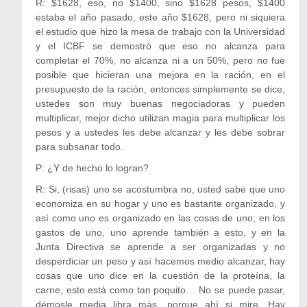
R: $1628, eso, no $1400, sino $1628 pesos, $1400
estaba el año pasado, este año $1628, pero ni siquiera
el estudio que hizo la mesa de trabajo con la Universidad
y el ICBF se demostró que eso no alcanza para
completar el 70%, no alcanza ni a un 50%, pero no fue
posible que hicieran una mejora en la ración, en el
presupuesto de la ración, entonces simplemente se dice,
ustedes son muy buenas negociadoras y pueden
multiplicar, mejor dicho utilizan magia para multiplicar los
pesos y a ustedes les debe alcanzar y les debe sobrar
para subsanar todo.
P: ¿Y de hecho lo logran?
R: Si, (risas) uno se acostumbra no, usted sabe que uno
economiza en su hogar y uno es bastante organizado, y
así como uno es organizado en las cosas de uno, en los
gastos de uno, uno aprende también a esto, y en la
Junta Directiva se aprende a ser organizadas y no
desperdiciar un peso y así hacemos medio alcanzar, hay
cosas que uno dice en la cuestión de la proteína, la
carne, esto está como tan poquito… No se puede pasar,
démosle media libra más, porque ahí si mire. Hay