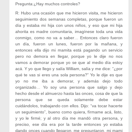
Pregunta:¿Hay muchos controles?
R: Hubo una ocasión que me hicieron visita, me hicieron
seguimiento dos semanas completas, porque fueron un
día y estaba mi hija con unos niños, y eso que mi hija
ahorita es madre comunitaria, imagínese toda una vida
conmigo, como no va a saber… Entonces claro fueron
un día, fueron un lunes, fueron por la mañana, y
entonces ella dijo mi mamita está pagando un servicio
pero no demora en llegar, porque yo le dije no nos
vamos a demorar porque yo se que al medio día estoy
acá. Y yo que llego y salía William, salía y me dice: “¿por
qué te vas si eres una sola persona?” Yo le dije es que
yo no me iba a demorar, y además dejo todo
organizado… Yo soy una persona que salgo y dejo
hecho desde el almuerzo hasta las onces, cosa de que la
persona que se queda solamente debe estar
cuidándolos, trabajando con ellos. Dijo: “va tocar hacerte
un seguimiento”, bueno como quiera, fírmame acá, listo,
y yo le firmé; y al otro día me mandó otra persona, y
preciso, ese día era por la tarde entonces yo estaba
dando onces cuando llegaron, me preguntaron, mi mami