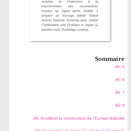
activiste et s’intéresse à la
transformation des mouvements
sociaux au Japon après Seattle. Il
prépare un ouvrage intitulé
Global
Activist Network Involving Asia: Global
Continuation and Evolution in Japan
(à
paraître chez Routledge London).
Sommaire
66. 5
66. 6
66. 7
66. 8
66. Accélérer la construction de l’Europe fédérale
66. Apprendre l’écologie par d’autres éducations