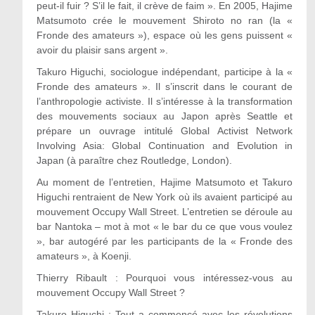
peut-il fuir ? S’il le fait, il crève de faim ». En 2005, Hajime
Matsumoto crée le mouvement Shiroto no ran (la «
Fronde des amateurs »), espace où les gens puissent «
avoir du plaisir sans argent ».
Takuro Higuchi, sociologue indépendant, participe à la «
Fronde des amateurs ». Il s’inscrit dans le courant de
l’anthropologie activiste. Il s’intéresse à la transformation
des mouvements sociaux au Japon après Seattle et
prépare un ouvrage intitulé Global Activist Network
Involving Asia: Global Continuation and Evolution in
Japan (à paraître chez Routledge, London).
Au moment de l’entretien, Hajime Matsumoto et Takuro
Higuchi rentraient de New York où ils avaient participé au
mouvement Occupy Wall Street. L’entretien se déroule au
bar Nantoka – mot à mot « le bar du ce que vous voulez
», bar autogéré par les participants de la « Fronde des
amateurs », à Koenji.
Thierry Ribault : Pourquoi vous intéressez-vous au
mouvement Occupy Wall Street ?
Takuro Higuchi : Tout a commencé avec les révolutions