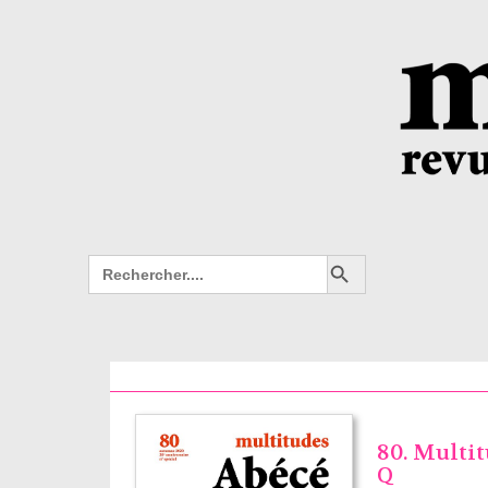
Search Button
Search
for:
80. Multi
Q