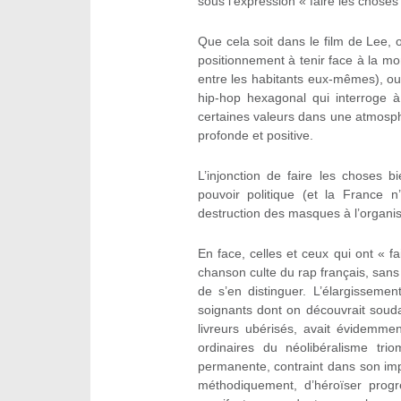
sous l’expression « faire les choses 
Que cela soit dans le film de Lee,
positionnement à tenir face à la mon
entre les habitants eux-mêmes), o
hip-hop hexagonal qui interroge à 
certaines valeurs dans une atmosph
profonde et positive.
L’injonction de faire les choses b
pouvoir politique (et la France 
destruction des masques à l’organis
En face, celles et ceux qui ont « fa
chanson culte du rap français, san
de s’en distinguer. L’élargissem
soignants dont on découvrait souda
livreurs ubérisés, avait évidemment
ordinaires du néolibéralisme tri
permanente, contraint dans son imp
méthodiquement, d’héroïser progre