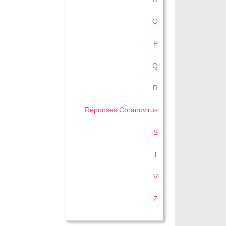
O
P
Q
R
Réponses Coranovirus
S
T
V
Z