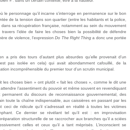
bien » : dans un certain contexte, être à la hauteur.
 où le personnage qu’il incarne s’interroge en permanence sur le bon
tée de la tension dans son quartier (entre les habitants et la police,
u dans sa récupération française, notamment au sein du mouvement
travers l’idée de faire les choses bien la possibilité de défendre
ère de violence, l’expression
Do The Right Thing
a donc une portée
ien a pris des tours d’autant plus absurdes qu’elle provenait d’un
n’est pas isolée en cela) qui avait abondamment cafouillé, de la
ation incompréhensible du premier tour d’un scrutin municipal.
it les choses bien » ont plutôt « fait les choses », comme le dit une
s attendre l’assentiment du pouvoir et même souvent en revendiquant
ent permanent du discours de reconnaissance gouvernemental, des
in toute la chaîne indispensable, aux caissières en passant par les
 ceci de ridicule qu’il s’adressait en réalité à toutes les victimes
omphant. Ce dernier se révélant tel qu’il est : en improvisation
réparation structurelle de se raccrocher aux branches qu’il a sciées
ssivement celles et ceux qu’il a tant méprisés. L’inconscient se