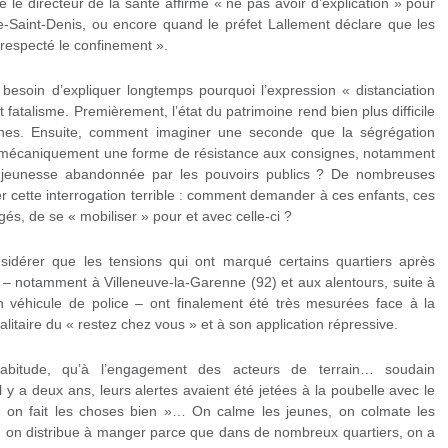
le directeur de la santé affirme « ne pas avoir d’explication » pour
ne-Saint-Denis, ou encore quand le préfet Lallement déclare que les
 respecté le confinement ».
 besoin d’expliquer longtemps pourquoi l’expression « distanciation
et fatalisme. Premièrement, l’état du patrimoine rend bien plus difficile
signes. Ensuite, comment imaginer une seconde que la ségrégation
s mécaniquement une forme de résistance aux consignes, notamment
la jeunesse abandonnée par les pouvoirs publics ? De nombreuses
er cette interrogation terrible : comment demander à ces enfants, ces
gés, de se « mobiliser » pour et avec celle-ci ?
onsidérer que les tensions qui ont marqué certains quartiers après
– notamment à Villeneuve-la-Garenne (92) et aux alentours, suite à
 véhicule de police – ont finalement été très mesurées face à la
alitaire du « restez chez vous » et à son application répressive.
habitude, qu’à l’engagement des acteurs de terrain… soudain
 y a deux ans, leurs alertes avaient été jetées à la poubelle avec le
« on fait les choses bien »… On calme les jeunes, on colmate les
, on distribue à manger parce que dans de nombreux quartiers, on a