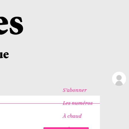
S’abonner
Les numéros
À chaud
Icônes