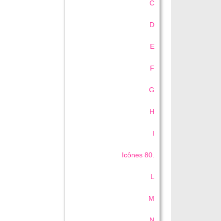
C
D
E
F
G
H
I
Icônes 80.
L
M
N