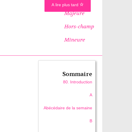
A lire plus tard
Majeure
Hors-champ
Mineure
Sommaire
80. Introduction
A
Abécédaire de la semaine
B