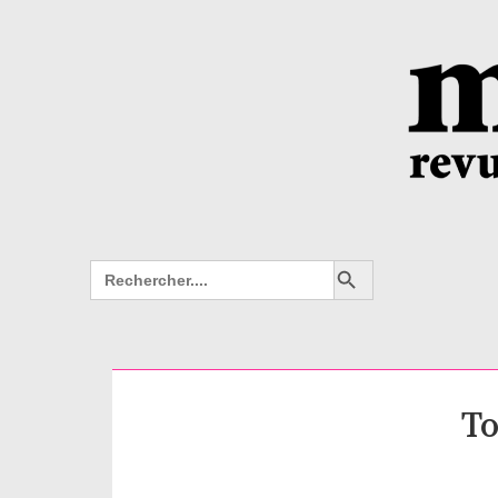
Search Button
Search
for:
To