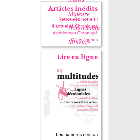
Articles inédits
Majeure
Retrouvez notre fil
d'actualité
Chroniques
Hors-champ
algériennes
Chronique
Gilets Jaunes
Mineure
Lire en ligne
Les numéros sont en