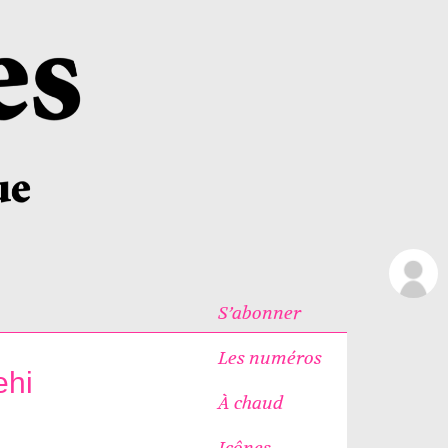
S’abonner
Les numéros
ehi
À chaud
Icônes