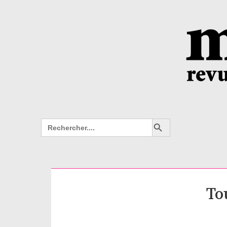
Search Button
Search
for:
To