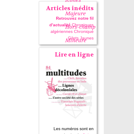
Articles inédits
Majeure
Retrouvez notre fil
d'actualité
Chroniques
Hors-champ
algériennes
Chronique
Gilets Jaunes
Mineure
Lire en ligne
Les numéros sont en