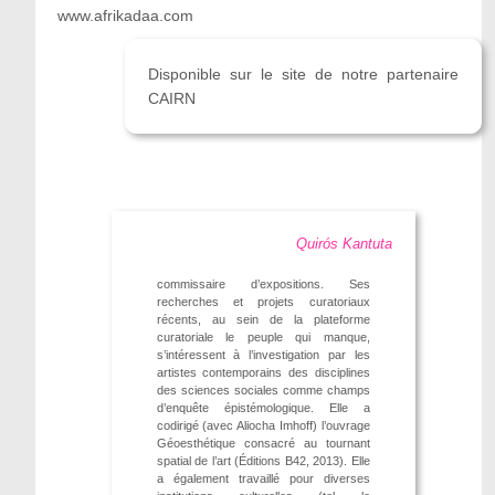
www.afrikadaa.com
Disponible sur le site de notre partenaire
CAIRN
Quirós Kantuta
commissaire d’expositions. Ses
recherches et projets curatoriaux
récents, au sein de la plateforme
curatoriale le peuple qui manque,
s’intéressent à l’investigation par les
artistes contemporains des disciplines
des sciences sociales comme champs
d’enquête épistémologique. Elle a
codirigé (avec Aliocha Imhoff) l’ouvrage
Géoesthétique consacré au tournant
spatial de l’art (Éditions B42, 2013). Elle
a également travaillé pour diverses