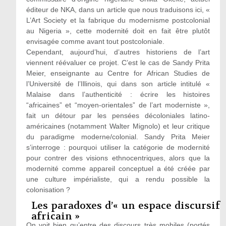
éditeur de NKA, dans un article que nous traduisons ici, «
L’Art Society et la fabrique du modernisme postcolonial
au Nigeria », cette modernité doit en fait être plutôt
envisagée comme avant tout postcoloniale.
Cependant, aujourd’hui, d’autres historiens de l’art
viennent réévaluer ce projet. C’est le cas de Sandy Prita
Meier, enseignante au Centre for African Studies de
l’Université de l’Illinois, qui dans son article intitulé «
Malaise dans l’authenticité : écrire les histoires
“africaines” et “moyen-orientales” de l’art moderniste »,
fait un détour par les pensées décoloniales latino-
américaines (notamment Walter Mignolo) et leur critique
du paradigme moderne/colonial. Sandy Prita Meier
s’interroge : pourquoi utiliser la catégorie de modernité
pour contrer des visions ethnocentriques, alors que la
modernité comme appareil conceptuel a été créée par
une culture impérialiste, qui a rendu possible la
colonisation ?
Les paradoxes d’« un espace discursif
africain »
On voit bien qu’entre des discours très mobiles (portés