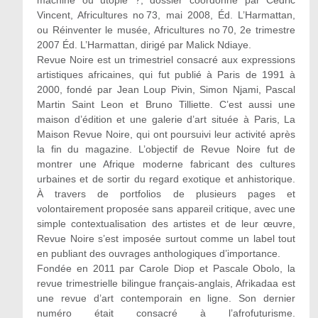
machine ou utopie ?, dossier coordonné par Cédric
Vincent, Africultures no 73, mai 2008, Éd. L’Harmattan,
ou Réinventer le musée, Africultures no 70, 2e trimestre
2007 Éd. L’Harmattan, dirigé par Malick Ndiaye.
Revue Noire est un trimestriel consacré aux expressions
artistiques africaines, qui fut publié à Paris de 1991 à
2000, fondé par Jean Loup Pivin, Simon Njami, Pascal
Martin Saint Leon et Bruno Tilliette. C’est aussi une
maison d’édition et une galerie d’art située à Paris, La
Maison Revue Noire, qui ont poursuivi leur activité après
la fin du magazine. L’objectif de Revue Noire fut de
montrer une Afrique moderne fabricant des cultures
urbaines et de sortir du regard exotique et anhistorique.
À travers de portfolios de plusieurs pages et
volontairement proposée sans appareil critique, avec une
simple contextualisation des artistes et de leur œuvre,
Revue Noire s’est imposée surtout comme un label tout
en publiant des ouvrages anthologiques d’importance.
Fondée en 2011 par Carole Diop et Pascale Obolo, la
revue trimestrielle bilingue français-anglais, Afrikadaa est
une revue d’art contemporain en ligne. Son dernier
numéro était consacré à l’afrofuturisme.