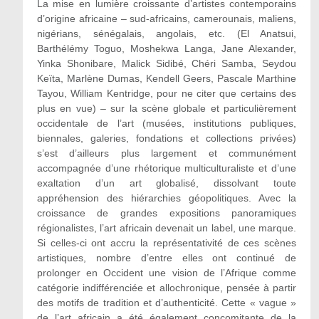
La mise en lumière croissante d’artistes contemporains
d’origine africaine – sud-africains, camerounais, maliens,
nigérians, sénégalais, angolais, etc. (El Anatsui,
Barthélémy Toguo, Moshekwa Langa, Jane Alexander,
Yinka Shonibare, Malick Sidibé, Chéri Samba, Seydou
Keïta, Marlène Dumas, Kendell Geers, Pascale Marthine
Tayou, William Kentridge, pour ne citer que certains des
plus en vue) – sur la scène globale et particulièrement
occidentale de l’art (musées, institutions publiques,
biennales, galeries, fondations et collections privées)
s’est d’ailleurs plus largement et communément
accompagnée d’une rhétorique multiculturaliste et d’une
exaltation d’un art globalisé, dissolvant toute
appréhension des hiérarchies géopolitiques. Avec la
croissance de grandes expositions panoramiques
régionalistes, l’art africain devenait un label, une marque.
Si celles-ci ont accru la représentativité de ces scènes
artistiques, nombre d’entre elles ont continué de
prolonger en Occident une vision de l’Afrique comme
catégorie indifférenciée et allochronique, pensée à partir
des motifs de tradition et d’authenticité. Cette « vague »
de l’art africain a été également concomitante de la