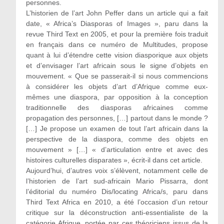
personnes.
L’historien de l’art John Peffer dans un article qui a fait
date, « Africa’s Diasporas of Images », paru dans la
revue Third Text en 2005, et pour la première fois traduit
en français dans ce numéro de Multitudes, propose
quant à lui d’étendre cette vision diasporique aux objets
et d’envisager l’art africain sous le signe d’objets en
mouvement. « Que se passerait-il si nous commencions
à considérer les objets d’art d’Afrique comme eux-
mêmes une diaspora, par opposition à la conception
traditionnelle des diasporas africaines comme
propagation des personnes, […] partout dans le monde ?
[…] Je propose un examen de tout l’art africain dans la
perspective de la diaspora, comme des objets en
mouvement » […] « d’articulation entre et avec des
histoires culturelles disparates », écrit-il dans cet article.
Aujourd’hui, d’autres voix s’élèvent, notamment celle de
l’historien de l’art sud-africain Mario Pissarra, dont
l’éditorial du numéro Dis/locating Africa/s, paru dans
Third Text Africa en 2010, a été l’occasion d’un retour
critique sur la déconstruction anti-essentialiste de la
catégorie Afrique, portée par ces théoriciens issus de la