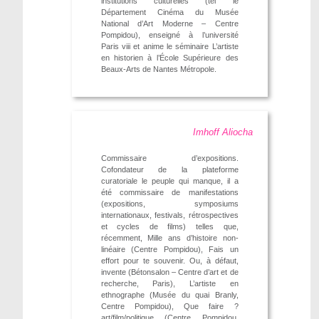
institutions culturelles (tel le
Département Cinéma du Musée
National d’Art Moderne – Centre
Pompidou), enseigné à l’université
Paris viii et anime le séminaire L’artiste
en historien à l’École Supérieure des
Beaux-Arts de Nantes Métropole.
Imhoff Aliocha
Commissaire d’expositions.
Cofondateur de la plateforme
curatoriale le peuple qui manque, il a
été commissaire de manifestations
(expositions, symposiums
internationaux, festivals, rétrospectives
et cycles de films) telles que,
récemment, Mille ans d’histoire non-
linéaire (Centre Pompidou), Fais un
effort pour te souvenir. Ou, à défaut,
invente (Bétonsalon – Centre d’art et de
recherche, Paris), L’artiste en
ethnographe (Musée du quai Branly,
Centre Pompidou), Que faire ?
art/film/politique (Centre Pompidou,