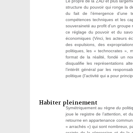
Le propre de la ZAD et plus largeme
structure du pouvoir qui ronge la 
du fait de l’émergence d’une te
compétences techniques et les cap
souveraineté au profit d’un groupe
ce réglage du pouvoir et du savo
économiques (Vinci, les acteurs éc
des expulsions, des expropriation
politiques, les « technocrates », 
format de la réalité, fondé un no
disqualifie les représentations al
l’intérêt général par les responsabl
politique (l’activité qui a pour princ
Habiter pleinement
Symétriquement au règne
du
politi
joue le registre de l’attention, e
retourne en appartenance communale
« arrachés ») qui sont nombreux, p
crainte de la répression et de la