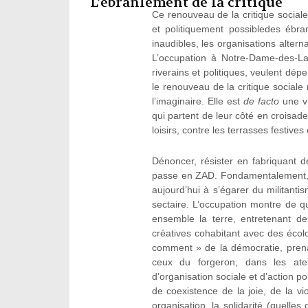
L’ébranlement de la critique
Ce renouveau de la critique sociale
et politiquement possibledes ébra
inaudibles, les organisations alterna
L’occupation à Notre-Dame-des-Lan
riverains et politiques, veulent dép
le renouveau de la critique sociale r
l’imaginaire. Elle est
de facto
une vr
qui partent de leur côté en croisad
loisirs, contre les terrasses festives 
Dénoncer, résister en fabriquant d
passe en ZAD. Fondamentalement, la
aujourd’hui à s’égarer du militant
sectaire. L’occupation montre de q
ensemble la terre, entretenant d
créatives cohabitant avec des écolo
comment » de la démocratie, pren
ceux du forgeron, dans les ate
d’organisation sociale et d’action po
de coexistence de la joie, de la vio
organisation, la solidarité (quelle