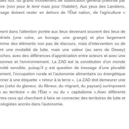
des flux, du grand mouvement de fluidification général (théorisé par
toire (non pour
le tenir
mais pour l’
habite
r). Aux yeux des Landiens,
usage doivent rester en dehors de l’État nation, de l’agriculture «
ément dans l’attention portée aux lieux devenant souvent des lieux de
tériels (une ruine, un bocage, une grange) et plus largement
comme des éléments non pas de discours, mais d’intervention ou
de
nt une modalité de lutte, mais une v
aleur
(au sens de Dewey)
roches, avec des différences d’appréciation entre acteurs et avec une
ersonnes et l’environnement. La ZAD est la constitution
d’un monde
nsité sensible, puisqu’il y est question de tressage d’une pluralité
ement, l’occupation rurale et l’autonomie alimentaire ou énergétique
nner à une étiquette « retour à la terre ». La ZAD doit demeurer une
ires (celui du glaneur, du flâneur, du migrant, du paysan) surimposent
au territoire « de l’État » ou du « capitalisme ».Avec différents
entre ceux qui cherchent à faire se connecter des territoires de lutte et
écologistes ancrés dans l’autonomie.