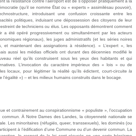
nt la résistance contre l’aéroport est de s’opposer pratiquement à la
démocratie (qu’il se nomme État ou « experts » assimilésau pouvoir),
chnostructure, introduisant une confusion croissante entre les
acités politiques, induisant une dépossession des citoyens de leur
 restreint de techniciens ou élus. Les opposants démontrent comment
ir a été opéré progressivement ou simultanément par les acteurs
onomiques régionaux), les juges administratifs (et les séries noires
s, et maintenant des assignations à résidence). « L’expert », les
mais aussi les médias officiels ont durant des décennies modifié le
uveau réel qu’ils construisent sous les yeux des habitants et qui
ternatives. L’invocation du caractère impérieux des « lois » ou de
es locaux, pour légitimer la réalité qu’ils édictent, court-circuite
la
ipe l’égalité ») – et les milieux humains construits dans le bocage.
que et contrairement au conspirationnisme « populiste », l’occupation
t du commun. À Notre Dames des Landes, la citoyenneté nationale se
. Les minoritaires (réfugiés, queer, transsexuels), les dominés (ou
articipent à l’édification d’une Commune ou d’un devenir commun. La
 sanction, le respect de la loi sont récusés en une sorte héroïsme