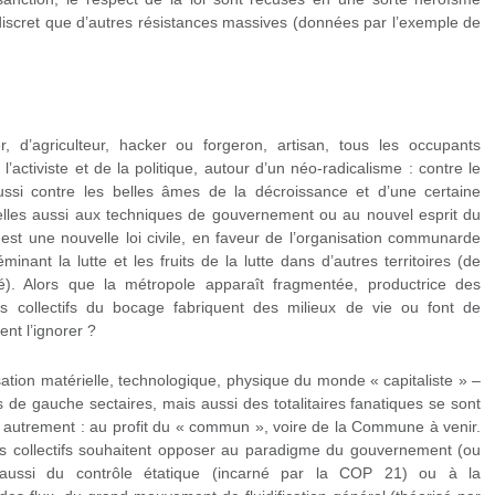
s discret que d’autres résistances massives (données par l’exemple de
, d’agriculteur, hacker ou forgeron, artisan, tous les occupants
l’activiste et de la politique, autour d’un néo-radicalisme : contre le
ssi contre les belles âmes de la décroissance et d’une certaine
elles aussi aux techniques de gouvernement ou au nouvel esprit du
est une nouvelle loi civile, en faveur de l’organisation communarde
inant la lutte et les fruits de la lutte dans d’autres territoires (de
). Alors que la métropole apparaît fragmentée, productrice des
n, les collectifs du bocage fabriquent des milieux de vie ou font de
nt l’ignorer ?
nisation matérielle, technologique, physique du monde « capitaliste » –
is de gauche sectaires, mais aussi des totalitaires fanatiques se sont
 autrement : au profit du « commun », voire de la Commune à venir.
es collectifs souhaitent opposer au paradigme du gouvernement (ou
 aussi du contrôle étatique (incarné par la COP 21) ou à la