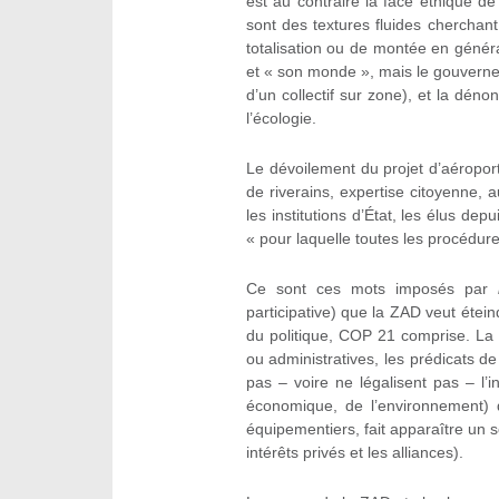
est au contraire la face éthique de
sont des textures fluides cherchant
totalisation ou de montée en généra
et « son monde », mais le gouvernemen
d’un collectif sur zone), et la dén
l’écologie.
Le dévoilement du projet d’aéroport,
de riverains, expertise citoyenne, 
les institutions d’État, les élus de
« pour laquelle toutes les procédur
Ce sont ces mots imposés par
participative) que la ZAD veut étein
du politique, COP 21 comprise. La d
ou administratives, les prédicats de
pas – voire ne légalisent pas – l’in
économique, de l’environnement) d
équipementiers, fait apparaître un so
intérêts privés et les alliances).