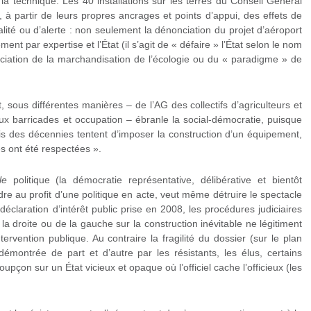
 la technique. Les 40 installations sur les terres du Conseil Général
, à partir de leurs propres ancrages et points d’appui, des effets de
lité ou d’alerte : non seulement la dénonciation du projet d’aéroport
t par expertise et l’État (il s’agit de « défaire » l’État selon le nom
onciation de la marchandisation de l’écologie ou du « paradigme » de
 sous différentes manières – de l’AG des collectifs d’agriculteurs et
aux barricades et occupation – ébranle la social-démocratie, puisque
puis des décennies tentent d’imposer la construction d’un équipement,
es ont été respectées ».
le
politique (la démocratie représentative, délibérative et bientôt
dre au profit d’une politique en acte, veut même détruire le spectacle
éclaration d’intérêt public prise en 2008, les procédures judiciaires
 la droite ou de la gauche sur la construction inévitable ne légitiment
tervention publique. Au contraire la fragilité du dossier (sur le plan
émontrée de part et d’autre par les résistants, les élus, certains
upçon sur un État vicieux et opaque où l’officiel cache l’officieux (les