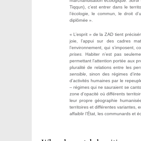
marchandisation écologique. Sortir 
Tiqqun), c’est entrer dans le terri
l’écologie, le commun, le droit d’
diplômée ».
« L’esprit » de la ZAD tient précis
joie, l’appui sur des cadres ma
l’environnement, qui s’imposent, 
prises.
Habiter n’est pas seuleme
permettant l’attention portée aux p
pluralité de relations entre les p
sensible
, sinon des régimes d’inte
d’activités humaines par le repeupl
– régimes qui ne sauraient se canto
zone d’opacité où différents territo
leur propre géographie humanisée 
territoires et différentes variantes, 
affaiblir l’État, les communards et 