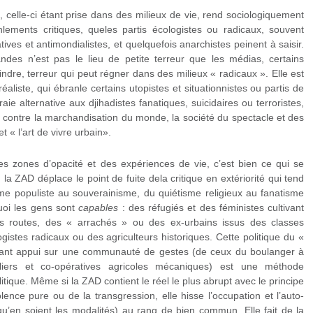
, celle-ci étant prise dans des milieux de vie, rend sociologiquement
nlements critiques, queles partis écologistes ou radicaux, souvent
tives et antimondialistes, et quelquefois anarchistes peinent à saisir.
des n’est pas le lieu de petite terreur que les médias, certains
eindre, terreur qui peut régner dans des milieux « radicaux ». Elle est
éaliste, qui ébranle certains utopistes et situationnistes ou partis de
aie alternative aux djihadistes fanatiques, suicidaires ou terroristes,
e contre la marchandisation du monde, la société du spectacle et des
et « l’art de vivre urbain».
es zones d’opacité et des expériences de vie, c’est bien ce qui se
 ZAD déplace le point de fuite dela critique en extériorité qui tend
isme populiste au souverainisme, du quiétisme religieux au fanatisme
uoi les gens sont
capables
: des réfugiés et des féministes cultivant
es routes, des « arrachés » ou des ex-urbains issus des classes
gistes radicaux ou des agriculteurs historiques. Cette politique du «
ant appui sur une communauté de gestes (de ceux du boulanger à
liers et co-opératives agricoles mécaniques) est une méthode
litique. Même si la ZAD contient le réel le plus abrupt avec le principe
lence pure ou de la transgression, elle hisse l’occupation et l’auto-
s qu’en soient les modalités) au rang de bien commun. Elle fait de la