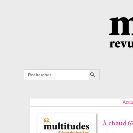
Search Button
Search
for:
Accu
À chaud 6