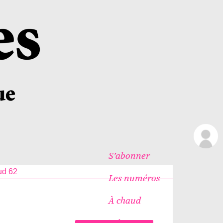
S’abonner
ud 62
Les numéros
À chaud
Icônes