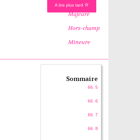
A lire plus tard
Majeure
Hors-champ
Mineure
Sommaire
66. 5
66. 6
66. 7
66. 8