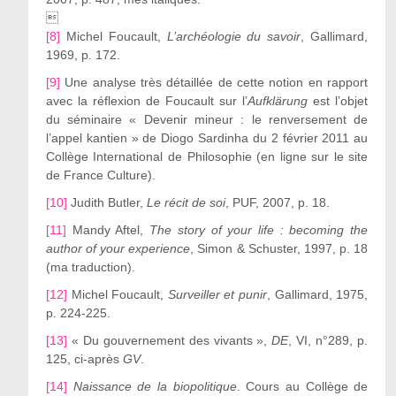

[8]
Michel Foucault,
L’archéologie du savoir
, Gallimard,
1969, p. 172.
[9]
Une analyse très détaillée de cette notion en rapport
avec la réflexion de Foucault sur l’
Aufklärung
est l’objet
du séminaire « Devenir mineur : le renversement de
l’appel kantien » de Diogo Sardinha du 2 février 2011 au
Collège International de Philosophie (en ligne sur le site
de France Culture).
[10]
Judith Butler,
Le récit de soi
, PUF, 2007, p. 18.
[11]
Mandy Aftel,
The story of your life : becoming the
author of your experience
, Simon & Schuster, 1997, p. 18
(ma traduction).
[12]
Michel Foucault,
Surveiller et punir
, Gallimard, 1975,
p. 224-225.
[13]
« Du gouvernement des vivants »,
DE
, VI, n°289, p.
125, ci-après
GV
.
[14]
Naissance de la biopolitique
. Cours au Collège de