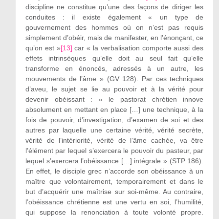
discipline ne constitue qu’une des façons de diriger les
conduites : il existe également « un type de
gouvernement des hommes où on n’est pas requis
simplement d’obéir, mais de manifester, en l’énonçant, ce
qu’on est »
[13]
car « la verbalisation comporte aussi des
effets intrinsèques qu’elle doit au seul fait qu’elle
transforme en énoncés, adressés à un autre, les
mouvements de l’âme » (GV 128). Par ces techniques
d’aveu, le sujet se lie au pouvoir et à la vérité pour
devenir obéissant : « le pastorat chrétien innove
absolument en mettant en place […] une technique, à la
fois de pouvoir, d’investigation, d’examen de soi et des
autres par laquelle une certaine vérité, vérité secrète,
vérité de l’intériorité, vérité de l’âme cachée, va être
l’élément par lequel s’exercera le pouvoir du pasteur, par
lequel s’exercera l’obéissance […] intégrale » (STP 186).
En effet, le disciple grec n’accorde son obéissance à un
maître que volontairement, temporairement et dans le
but d’acquérir une maîtrise sur soi-même. Au contraire,
l’obéissance chrétienne est une vertu en soi, l’humilité,
qui suppose la renonciation à toute volonté propre.