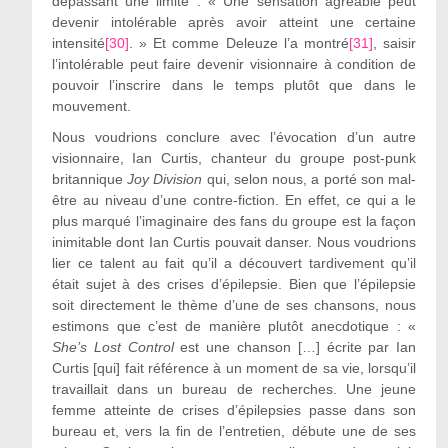
dépassant une limite : « Une sensation agréable peut
devenir intolérable après avoir atteint une certaine
intensité
[30]
. » Et comme Deleuze l’a montré
[31]
, saisir
l’intolérable peut faire devenir visionnaire à condition de
pouvoir l’inscrire dans le temps plutôt que dans le
mouvement.
Nous voudrions conclure avec l’évocation d’un autre
visionnaire, Ian Curtis, chanteur du groupe post-punk
britannique
Joy Division
qui, selon nous, a porté son mal-
être au niveau d’une contre-fiction. En effet, ce qui a le
plus marqué l’imaginaire des fans du groupe est la façon
inimitable dont Ian Curtis pouvait danser. Nous voudrions
lier ce talent au fait qu’il a découvert tardivement qu’il
était sujet à des crises d’épilepsie. Bien que l’épilepsie
soit directement le thème d’une de ses chansons, nous
estimons que c’est de manière plutôt anecdotique : «
She’s Lost Control
est une chanson […] écrite par Ian
Curtis [qui] fait référence à un moment de sa vie, lorsqu’il
travaillait dans un bureau de recherches. Une jeune
femme atteinte de crises d’épilepsies passe dans son
bureau et, vers la fin de l’entretien, débute une de ses