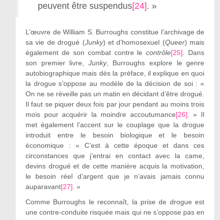
peuvent être suspendus
[24]
. »
L’œuvre de William S. Burroughs constitue l’archivage de
sa vie de drogué (
Junky
) et d’homosexuel (
Queer
) mais
également de son combat contre le
contrôle
[25]
. Dans
son premier livre,
Junky
, Burroughs explore le genre
autobiographique mais dès la préface, il explique en quoi
la drogue s’oppose au modèle de la décision de soi : «
On ne se réveille pas un matin en décidant d’être drogué.
Il faut se piquer deux fois par jour pendant au moins trois
mois pour acquérir la moindre accoutumance
[26]
. » Il
met également l’accent sur le couplage que la drogue
introduit entre le besoin biologique et le besoin
économique : « C’est à cette époque et dans ces
circonstances que j’entrai en contact avec la came,
devins drogué et de cette manière acquis la motivation,
le besoin réel d’argent que je n’avais jamais connu
auparavant
[27]
. »
Comme Burroughs le reconnaît, la prise de drogue est
une contre-conduite risquée mais qui ne s’oppose pas en