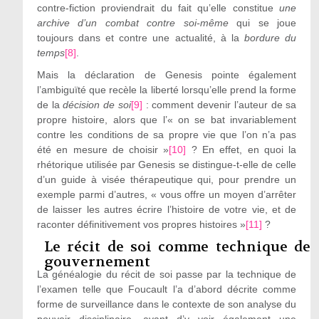
contre-fiction proviendrait du fait qu’elle constitue
une
archive d’un combat contre soi-même
qui se joue
toujours dans et contre une actualité, à la
bordure du
temps
[8]
.
Mais la déclaration de Genesis pointe également
l’ambiguïté que recèle la liberté lorsqu’elle prend la forme
de la
décision de soi
[9]
: comment devenir l’auteur de sa
propre histoire, alors que l’« on se bat invariablement
contre les conditions de sa propre vie que l’on n’a pas
été en mesure de choisir »
[10]
? En effet, en quoi la
rhétorique utilisée par Genesis se distingue-t-elle de celle
d’un guide à visée thérapeutique qui, pour prendre un
exemple parmi d’autres, « vous offre un moyen d’arrêter
de laisser les autres écrire l’histoire de votre vie, et de
raconter définitivement vos propres histoires »
[11]
?
Le récit de soi comme technique de
gouvernement
La généalogie du récit de soi passe par la technique de
l’examen telle que Foucault l’a d’abord décrite comme
forme de surveillance dans le contexte de son analyse du
pouvoir disciplinaire, avant d’y voir également une