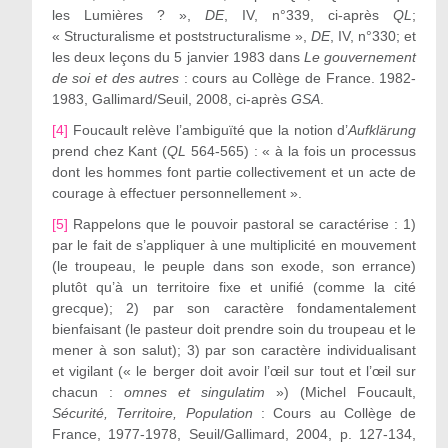
les Lumières ? »,
DE
, IV, n°339, ci-après
QL
;
« Structuralisme et poststructuralisme »,
DE
, IV, n°330; et
les deux leçons du 5 janvier 1983 dans
Le gouvernement
de soi et des autres
: cours au Collège de France. 1982-
1983, Gallimard/Seuil, 2008, ci-après
GSA
.
[4]
Foucault relève l’ambiguïté que la notion d’
Aufklärung
prend chez Kant (
QL
564-565) : « à la fois un processus
dont les hommes font partie collectivement et un acte de
courage à effectuer personnellement ».
[5]
Rappelons que le pouvoir pastoral se caractérise : 1)
par le fait de s’appliquer à une multiplicité en mouvement
(le troupeau, le peuple dans son exode, son errance)
plutôt qu’à un territoire fixe et unifié (comme la cité
grecque); 2) par son caractère fondamentalement
bienfaisant (le pasteur doit prendre soin du troupeau et le
mener à son salut); 3) par son caractère individualisant
et vigilant (« le berger doit avoir l’œil sur tout et l’œil sur
chacun :
omnes et singulatim
») (Michel Foucault,
Sécurité, Territoire, Population
: Cours au Collège de
France, 1977-1978, Seuil/Gallimard, 2004, p. 127-134,