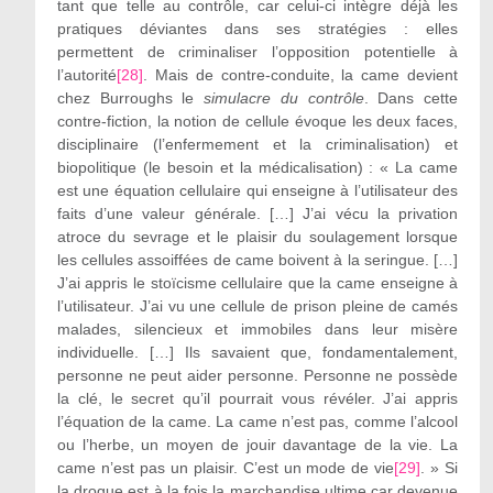
tant que telle au contrôle, car celui-ci intègre déjà les
pratiques déviantes dans ses stratégies : elles
permettent de criminaliser l’opposition potentielle à
l’autorité
[28]
. Mais de contre-conduite, la came devient
chez Burroughs le
simulacre du contrôle
. Dans cette
contre-fiction, la notion de cellule évoque les deux faces,
disciplinaire (l’enfermement et la criminalisation) et
biopolitique (le besoin et la médicalisation) : « La came
est une équation cellulaire qui enseigne à l’utilisateur des
faits d’une valeur générale. […] J’ai vécu la privation
atroce du sevrage et le plaisir du soulagement lorsque
les cellules assoiffées de came boivent à la seringue. […]
J’ai appris le stoïcisme cellulaire que la came enseigne à
l’utilisateur. J’ai vu une cellule de prison pleine de camés
malades, silencieux et immobiles dans leur misère
individuelle. […] Ils savaient que, fondamentalement,
personne ne peut aider personne. Personne ne possède
la clé, le secret qu’il pourrait vous révéler. J’ai appris
l’équation de la came. La came n’est pas, comme l’alcool
ou l’herbe, un moyen de jouir davantage de la vie. La
came n’est pas un plaisir. C’est un mode de vie
[29]
. » Si
la drogue est à la fois la marchandise ultime car devenue