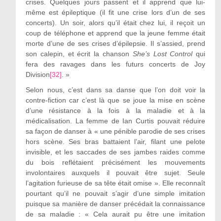
crises. Quelques jours passent et il apprend que lui-
même est épileptique (il fit une crise lors d’un de ses
concerts). Un soir, alors qu’il était chez lui, il reçoit un
coup de téléphone et apprend que la jeune femme était
morte d’une de ses crises d’épilepsie. Il s’assied, prend
son calepin, et écrit la chanson
She’s Lost Control
qui
fera des ravages dans les futurs concerts de Joy
Division
[32]
. »
Selon nous, c’est dans sa danse que l’on doit voir la
contre-fiction car c’est là que se joue la mise en scène
d’une résistance à la fois à la maladie et à la
médicalisation. La femme de Ian Curtis pouvait réduire
sa façon de danser à « une pénible parodie de ses crises
hors scène. Ses bras battaient l’air, filant une pelote
invisible, et les saccades de ses jambes raides comme
du bois reflétaient précisément les mouvements
involontaires auxquels il pouvait être sujet. Seule
l’agitation furieuse de sa tête était omise ». Elle reconnaît
pourtant qu’il ne pouvait s’agir d’une simple imitation
puisque sa manière de danser précédait la connaissance
de sa maladie : « Cela aurait pu être une imitation