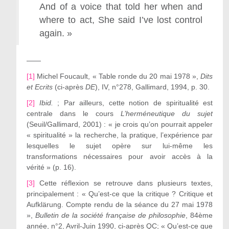
And of a voice that told her when and
where to act, She said I’ve lost control
again. »
——
[1]
Michel Foucault, « Table ronde du 20 mai 1978 »,
Dits
et Ecrits
(ci-après
DE
), IV, n°278, Gallimard, 1994, p. 30.
[2]
Ibid.
; Par ailleurs, cette notion de spiritualité est
centrale dans le cours
L’herméneutique du sujet
(Seuil/Gallimard, 2001) : « je crois qu’on pourrait appeler
« spiritualité » la recherche, la pratique, l’expérience par
lesquelles le sujet opère sur lui-même les
transformations nécessaires pour avoir accès à la
vérité » (p. 16).
[3]
Cette réflexion se retrouve dans plusieurs textes,
principalement : « Qu’est-ce que la critique ? Critique et
Aufklärung. Compte rendu de la séance du 27 mai 1978
»,
Bulletin de la société française de philosophie
, 84ème
année, n°2, Avril-Juin 1990, ci-après QC; « Qu’est-ce que