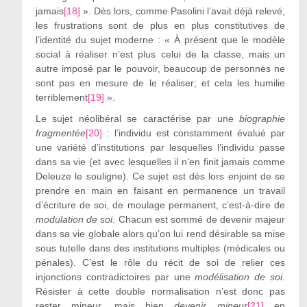
jamais
[18]
». Dès lors, comme Pasolini l’avait déjà relevé,
les frustrations sont de plus en plus constitutives de
l’identité du sujet moderne : « À présent que le modèle
social à réaliser n’est plus celui de la classe, mais un
autre imposé par le pouvoir, beaucoup de personnes ne
sont pas en mesure de le réaliser; et cela les humilie
terriblement
[19]
».
Le sujet néolibéral se caractérise par une
biographie
fragmentée
[20]
: l’individu est constamment évalué par
une variété d’institutions par lesquelles l’individu passe
dans sa vie (et avec lesquelles il n’en finit jamais comme
Deleuze le souligne). Ce sujet est dès lors enjoint de se
prendre en main en faisant en permanence un travail
d’écriture de soi, de moulage permanent, c’est-à-dire de
modulation de soi
. Chacun est sommé de devenir majeur
dans sa vie globale alors qu’on lui rend désirable sa mise
sous tutelle dans des institutions multiples (médicales ou
pénales). C’est le rôle du récit de soi de relier ces
injonctions contradictoires par une
modélisation de soi
.
Résister à cette double normalisation n’est donc pas
rester mineur, mais bien
devenir mineur
[21]
en