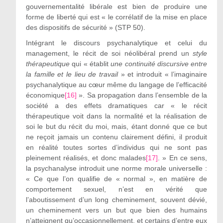
gouvernementalité libérale est bien de produire une
forme de liberté qui est « le corrélatif de la mise en place
des dispositifs de sécurité » (STP 50).
Intégrant le discours psychanalytique et celui du
management, le récit de soi néolibéral prend un
style
thérapeutique
qui « établit
une continuité discursive entre
la famille et le lieu de travail
» et introduit « l’imaginaire
psychanalytique au cœur même du langage de l’efficacité
économique
[16]
». Sa propagation dans l’ensemble de la
société a des effets dramatiques car « le récit
thérapeutique voit dans la normalité et la réalisation de
soi le but du récit du moi, mais, étant donné que ce but
ne reçoit jamais un contenu clairement défini, il produit
en réalité toutes sortes d’individus qui ne sont pas
pleinement réalisés, et donc malades
[17]
. » En ce sens,
la psychanalyse introduit une norme morale universelle :
« Ce que l’on qualifie de « normal », en matière de
comportement sexuel, n’est en vérité que
l’aboutissement d’un long cheminement, souvent dévié,
un cheminement vers un but que bien des humains
n’atteignent qu’occasionnellement, et certains d’entre eux