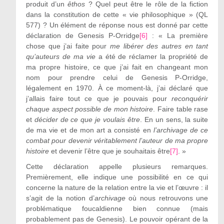
produit d’un
êthos
? Quel peut être le rôle de la fiction
dans la constitution de cette « vie philosophique » (QL
577) ? Un élément de réponse nous est donné par cette
déclaration de Genesis P-Orridge
[6]
: « La première
chose que j’ai faite pour
me libérer des autres en tant
qu’auteurs de ma vie
a été de réclamer la propriété de
ma propre histoire, ce que j’ai fait en changeant mon
nom pour prendre celui de Genesis P-Orridge,
légalement en 1970. À ce moment-là, j’ai déclaré que
j’allais faire tout ce que je pouvais pour
reconquérir
chaque aspect possible de mon histoire
. Faire table rase
et
décider de ce que je voulais être
. En un sens, la suite
de ma vie et de mon art a consisté en
l’archivage de ce
combat pour devenir véritablement l’auteur de ma propre
histoire
et devenir l’être que je souhaitais être
[7]
. »
Cette déclaration appelle plusieurs remarques.
Premièrement, elle indique une possibilité en ce qui
concerne la nature de la relation entre la vie et l’œuvre : il
s’agit de la notion d’
archivage
où nous retrouvons une
problématique foucaldienne bien connue (mais
probablement pas de Genesis). Le pouvoir opérant de la