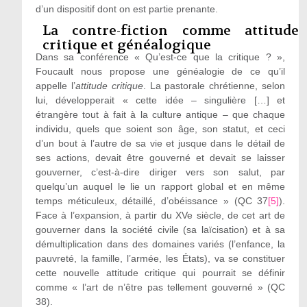
d’un dispositif dont on est partie prenante.
La contre-fiction comme attitude
critique et généalogique
Dans sa conférence « Qu’est-ce que la critique ? »,
Foucault nous propose une généalogie de ce qu’il
appelle l’
attitude critique
. La pastorale chrétienne, selon
lui, développerait « cette idée – singulière […] et
étrangère tout à fait à la culture antique – que chaque
individu, quels que soient son âge, son statut, et ceci
d’un bout à l’autre de sa vie et jusque dans le détail de
ses actions, devait être gouverné et devait se laisser
gouverner, c’est-à-dire diriger vers son salut, par
quelqu’un auquel le lie un rapport global et en même
temps méticuleux, détaillé, d’obéissance » (QC 37
[5]
).
Face à l’expansion, à partir du XVe siècle, de cet art de
gouverner dans la société civile (sa laïcisation) et à sa
démultiplication dans des domaines variés (l’enfance, la
pauvreté, la famille, l’armée, les États), va se constituer
cette nouvelle attitude critique qui pourrait se définir
comme « l’art de n’être pas tellement gouverné » (QC
38).