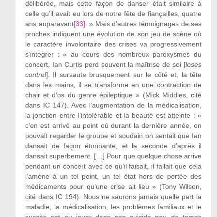
délibérée, mais cette façon de danser était similaire à
celle qu’il avait eu lors de notre fête de fiançailles, quatre
ans auparavant
[33]
. » Mais d’autres témoignages de ses
proches indiquent une évolution de son jeu de scène où
le caractère involontaire des crises va progressivement
s’intégrer : « au cours des nombreux paroxysmes du
concert, Ian Curtis perd souvent la maîtrise de soi [
loses
control
]. Il sursaute brusquement sur le côté et, la tête
dans les mains, il se transforme en une contraction de
chair et d’os du genre épileptique » (Mick Middles, cité
dans IC 147). Avec l’augmentation de la médicalisation,
la jonction entre l’intolérable et la beauté est atteinte : «
c’en est arrivé au point où durant la dernière année, on
pouvait regarder le groupe et soudain on sentait que Ian
dansait de façon étonnante, et la seconde d’après il
dansait superbement. […] Pour que quelque chose arrive
pendant un concert avec ce qu’il faisait, il fallait que cela
l’amène à un tel point, un tel état hors de portée des
médicaments pour qu’une crise ait lieu » (Tony Wilson,
cité dans IC 194). Nous ne saurons jamais quelle part la
maladie, la médicalisation, les problèmes familiaux et le
succès ont pu jouer dans son suicide peu de temps