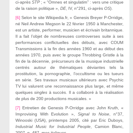
ci-après
STP
; « “Omnes et singulatim” : vers une critique
de la raison politique »,
DE
, IV, n°291, ci-après
OS
).
[6]
Selon le site Wikipedia.fr, « Genesis Breyer P-Orridge,
né Neil Andrew Megson le 22 février 1950 à Manchester,
est un artiste, performer, musicien et écrivain britannique.
Il a fait l’objet de nombreuses controverses suite à ses
performances conflictuelles des débuts, avec COUM
Transmissions à la fin des années 1960 et au début des
années 1970, puis avec le groupe Throbbing Gristle à la
fin de la décennie, précurseurs de la musique industrielle
centrés autour de thématiques déviantes tels la
prostitution, la pornographie, l’occultisme ou les tueurs
en série. Ses travaux musicaux ultérieurs avec Psychic
TV lui valurent une reconnaissance plus large, et même
quelques
singles
à succès. Il a collaboré à la réalisation
de plus de 200 productions musicales. »
[7]
Entretien de Genesis P-Orridge avec John Kruth, «
Improvising With Evolution »,
Signal to Noise
, n°37,
Winooski (USA), printemps 2005, cité par Eric Duboys,
Industrial Music for Industrial People
, Camion Blanc,
2007, p. 487, mes italiques.