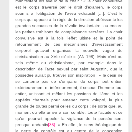
manifestent les aveux de la chair : « la chair convulsive
est le corps traversé par le droit d’examen, le corps
soumis à l’obligation de l’aveu exhaustif […]. C’est le
corps qui oppose à la règle de la direction obéissante les
grandes secousses de la révolte involontaire, ou encore
les petites trahisons de complaisance secrètes. La chair
convulsive est à la fois l’effet ultime et le point de
retournement de ces mécanismes d’investissement
corporel qu’avait organisés la nouvelle vague de
christianisation au XVIe siècle » (AN 198). Mais c’est au
sein même du christianisme, par exemple dans la
description de l’acte sexuel par saint Augustin, que la
possédée aurait pu trouver son inspiration : « le désir ne
se contente pas de s’emparer du corps tout entier,
extérieurement et intérieurement, il secoue l’homme tout
entier, unissant et mêlant les passions de l’âme et les
appétits charnels pour amener cette volupté, la plus
grande de toutes parmi celles du corps ; de sorte que, au
moment où elle arrive à son comble, toute l’acuité et ce
qu’on pourrait appeler la vigilance de la pensée sont
presque anéantis
[35]
. » En effet, le sens théologique de
la perte de contrôle est au centre de la conception