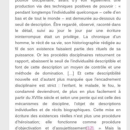
production via des techniques positives de pouvoir : «
pendant longtemps l’individualité quelconque – celle d’en
bas et de tout le monde – est demeurée au-dessous du
seuil de description. Être regardé, observé, raconté dans
le détail, suivi au jour le jour par une écriture
ininterrompue était un privilège. La chronique d’un
homme, le récit de sa vie, son historiographie rédigée au
fil de son existence faisaient partie des rituels de sa
puissance. Or les procédés disciplinaires retournent ce
rapport, abaissent le seuil de l’individualité descriptible et
font de cette description un moyen de contrôle et une
méthode de domination. […] Et cette descriptibilité
nouvelle est d’autant plus marquée que l’encadrement
disciplinaire est strict : l’enfant, le malade, le fou, le
condamné deviendront, de plus en plus facilement à
partir du XVIIIe siècle et selon une pente qui est celle des
mécanismes de discipline, l’objet de descriptions
individuelles et de récits biographiques. Cette mise en
écriture des existences réelles n’est plus une procédure
d’héroïsation; elle fonctionne comme procédure
d’objectivation et d’assujettissement
[12]
. » Mais la