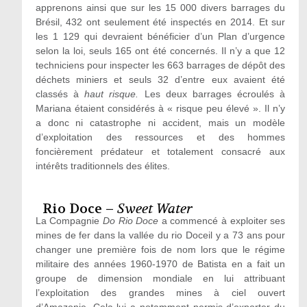
apprenons ainsi que sur les 15 000 divers barrages du
Brésil, 432 ont seulement été inspectés en 2014. Et sur
les 1 129 qui devraient bénéficier d’un Plan d’urgence
selon la loi, seuls 165 ont été concernés. Il n’y a que 12
techniciens pour inspecter les 663 barrages de dépôt des
déchets miniers et seuls 32 d’entre eux avaient été
classés à
haut risque.
Les deux barrages écroulés à
Mariana étaient considérés à « risque peu élevé ». Il n’y
a donc ni catastrophe ni accident, mais un modèle
d’exploitation des ressources et des hommes
foncièrement prédateur et totalement consacré aux
intérêts traditionnels des élites.
Rio Doce –
Sweet Water
La Compagnie
Do Rio Doce
a commencé à exploiter ses
mines de fer dans la vallée du rio Doceil y a 73 ans pour
changer une première fois de nom lors que le régime
militaire des années 1960-1970 de Batista en a fait un
groupe de dimension mondiale en lui attribuant
l’exploitation des grandes mines à ciel ouvert
d’Amazonie. Cela lui a notamment permis d’exporter du