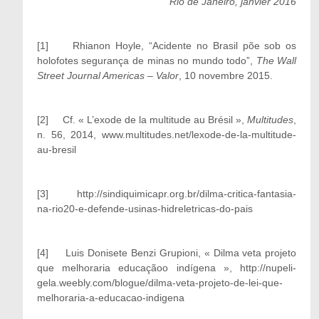
Rio de Janeiro, janvier 2016
[1]
Rhianon Hoyle, “Acidente no Brasil põe sob os
holofotes segurança de minas no mundo todo”,
The Wall
Street Journal Americas – Valor
, 10 novembre 2015.
[2]
Cf. « L’exode de la multitude au Brésil »,
Multitudes
,
n. 56, 2014, www.multitudes.net/lexode-de-la-multitude-
au-bresil
[3]
http://sindiquimicapr.org.br/dilma-critica-fantasia-
na-rio20-e-defende-usinas-hidreletricas-do-pais
[4]
Luis Donisete Benzi Grupioni, « Dilma veta projeto
que melhoraria educaçãoo indígena », http://nupeli-
gela.weebly.com/blogue/dilma-veta-projeto-de-lei-que-
melhoraria-a-educacao-indigena