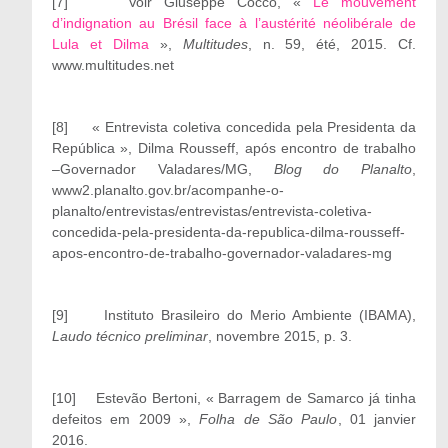
[7]
Voir Giuseppe Cocco, «
Le mouvement
d’indignation au Brésil face à l’austérité néolibérale de
Lula et Dilma
»,
Multitudes
, n. 59, été, 2015. Cf.
www.multitudes.net
[8]
« Entrevista coletiva concedida pela Presidenta da
República », Dilma Rousseff, após encontro de trabalho
–Governador Valadares/MG,
Blog do Planalto
,
www2.planalto.gov.br/acompanhe-o-
planalto/entrevistas/entrevistas/entrevista-coletiva-
concedida-pela-presidenta-da-republica-dilma-rousseff-
apos-encontro-de-trabalho-governador-valadares-mg
[9]
Instituto Brasileiro do Merio Ambiente (IBAMA),
Laudo técnico preliminar
, novembre 2015, p. 3.
[10]
Estevão Bertoni, « Barragem de Samarco já tinha
defeitos em 2009 »,
Folha de São Paulo
, 01 janvier
2016.