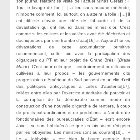
son journal relatant sa visite de l’actuel Minas Gerais : «
Tout le lavage de l’or […] a lieu sans aucune méthode,
n’importe comment. Ici, surtout, on a atteint la folie : […] il
est difficile d’avoir une idée de l’absurde et de la
dévastation qui ont lieu ici dans les mines d’or. C’est
comme si les collines et les vallées avait été déchirées et
déchiquetées par une trombe d’eau
[16]
». Aujourd’hui les
dévastations de cette accumulation primitive
recommencent, cette fois avec la participation des
oligarques du PT et leur projet de Grand Brésil (
Brasil
Maior
). C’est pour cela que – contrairement aux illusions
cultivées à leur propos – les gouvernements dits
progressistes d’Amérique du Sud passent en un clin d’œil
des politiques anticycliques à celles d’austérité
[17]
,
reliées entre elles par l’exercice autoritaire du pouvoir et
la corruption de la démocratie comme mode de
construction d’une nouvelle oligarchie de rentiers, à coup
de profits extraordinaires et de prédations. « Nombre de
fonctionnaires des bureaucraties d’État – écrit encore
Joxe – se sont habitués à ce que les lois soient rédigées
par les lobbyistes. Les ministres sont au courant
[18]
… »
Le « lobbyiste » est bien la figure centrale des