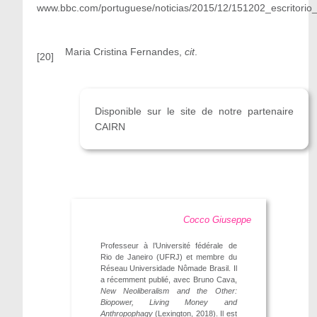
www.bbc.com/portuguese/noticias/2015/12/151202_escritori
Maria Cristina Fernandes,
cit
.
[20]
Disponible sur le site de notre partenaire
CAIRN
Cocco Giuseppe
Professeur à l’Université fédérale de
Rio de Janeiro (UFRJ) et membre du
Réseau Universidade Nômade Brasil. Il
a récemment publié, avec Bruno Cava,
New Neoliberalism and the Other:
Biopower, Living Money and
Anthropophagy
(Lexington, 2018). Il est