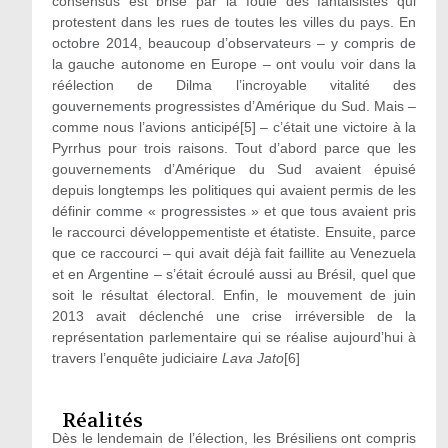
consensus est brisé par la foule des fantaisistes qui
protestent dans les rues de toutes les villes du pays. En
octobre 2014, beaucoup d’observateurs – y compris de
la gauche autonome en Europe – ont voulu voir dans la
réélection de Dilma l’incroyable vitalité des
gouvernements progressistes d’Amérique du Sud. Mais –
comme nous l’avions anticipé
[5]
– c’était une victoire à la
Pyrrhus pour trois raisons. Tout d’abord parce que les
gouvernements d’Amérique du Sud avaient épuisé
depuis longtemps les politiques qui avaient permis de les
définir comme « progressistes » et que tous avaient pris
le raccourci développementiste et étatiste. Ensuite, parce
que ce raccourci – qui avait déjà fait faillite au Venezuela
et en Argentine – s’était écroulé aussi au Brésil, quel que
soit le résultat électoral. Enfin, le mouvement de juin
2013 avait déclenché une crise irréversible de la
représentation parlementaire qui se réalise aujourd’hui à
travers l’enquête judiciaire
Lava Jato
[6]
Réalités
Dès le lendemain de l’élection, les Brésiliens ont compris