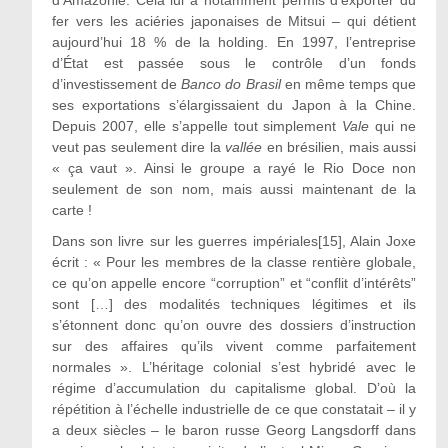
fer vers les aciéries japonaises de Mitsui – qui détient
aujourd’hui 18 % de la holding. En 1997, l’entreprise
d’État est passée sous le contrôle d’un fonds
d’investissement de
Banco do Brasil
en même temps que
ses exportations s’élargissaient du Japon à la Chine.
Depuis 2007, elle s’appelle tout simplement
Vale
qui ne
veut pas seulement dire la
vallée
en brésilien, mais aussi
« ça vaut ». Ainsi le groupe a rayé le Rio Doce non
seulement de son nom, mais aussi maintenant de la
carte !
Dans son livre sur les guerres impériales
[15]
, Alain Joxe
écrit : « Pour les membres de la classe rentière globale,
ce qu’on appelle encore “corruption” et “conflit d’intérêts”
sont […] des modalités techniques légitimes et ils
s’étonnent donc qu’on ouvre des dossiers d’instruction
sur des affaires qu’ils vivent comme parfaitement
normales ». L’héritage colonial s’est hybridé avec le
régime d’accumulation du capitalisme global. D’où la
répétition à l’échelle industrielle de ce que constatait – il y
a deux siècles – le baron russe Georg Langsdorff dans