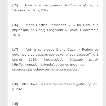
[15]
Alain Joxe,
Les guerres de l’Empire global
, La
Découverte, Paris, 2012.
[16]
Maria Cristina Fernandez, « O rio Doce e o
piquenique de Georg Langsdorff »,
Valor
, 4 décembre
2015.
[17]
Voir à ce propos Bruno Cava, « Podem os
governos progressistas sobreviver a seu sucesso? », 2
janvier 2016,
Universidade Nômade Brasil
,
http://uninomade.net/tenda/podem-os-governos-
progressistas-sobreviver-ao-proprio-sucesso
[18]
Alain Joxe,
Les guerres de l’Empire global
,
op. cit.
,
p. 232.
[19]