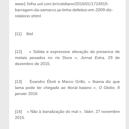
www1.folha.uol.com.br/cotidiano/2016/01/1724915-
barragem-da-samarco-ja-tinha-defeitos-em-2009-diz-
relatorio.shtml
[11]
Ibid.
[12]
« Súbita e expressive elevação da presence de
metais pesados no rio Doce »,
Jornal Extra
, 29 de
dezembro de 2015.
[13]
Evandro Éboli e Marco Grillo, « Ibama diz que
lama pode ter chegado ao litoral baiano »,
O Globo
, 8
janvier 2016.
[14]
« Não à banalização do mal »,
Valor
, 27 novembre
2015.