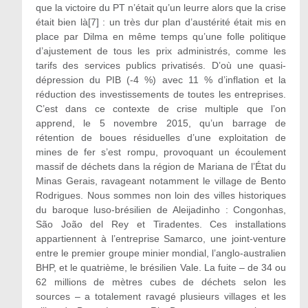
que la victoire du PT n’était qu’un leurre alors que la crise
était bien là
[7]
: un très dur plan d’austérité était mis en
place par Dilma en même temps qu’une folle politique
d’ajustement de tous les prix administrés, comme les
tarifs des services publics privatisés. D’où une quasi-
dépression du PIB (-4 %) avec 11 % d’inflation et la
réduction des investissements de toutes les entreprises.
C’est dans ce contexte de crise multiple que l’on
apprend, le 5 novembre 2015, qu’un barrage de
rétention de boues résiduelles d’une exploitation de
mines de fer s’est rompu, provoquant un écoulement
massif de déchets dans la région de Mariana de l’État du
Minas Gerais, ravageant notamment le village de Bento
Rodrigues. Nous sommes non loin des villes historiques
du baroque luso-brésilien de Aleijadinho : Congonhas,
São João del Rey et Tiradentes. Ces installations
appartiennent à l’entreprise Samarco, une joint-venture
entre le premier groupe minier mondial, l’anglo-australien
BHP, et le quatrième, le brésilien Vale. La fuite – de 34 ou
62 millions de mètres cubes de déchets selon les
sources – a totalement ravagé plusieurs villages et les