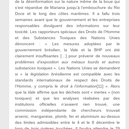
de la désinformation sur la nature même de la boue qui
s’est répandue de Mariana jusqu’à l’embouchure du Rio
Doce et le long des côtes maritimes. Il a fallu trois
semaines avant que le gouvernement et les entreprises
responsables divulguent des informations sur leur
toxicité. Les rapporteurs spéciaux des Droits de l’Homme
et des Substances Toxiques des Nations Unies
dénoncent : « Les mesures adoptées par le
gouvernement brésilien, la Vale et la BHP ont été
clairement insuffisantes […] pour prévenir de nouveaux
problèmes
d’exposition aux métaux lourds et autres
substances toxiques
». Les Nations Unies se demandent
si «
la législation brésilienne
est compatible avec les
standards internationaux de respect des Droits de
l’Homme, y compris le
droit à l’information
[11]
». Alors
que la
Vale
affirme que les déchets sont « inertes » (non
toxiques) et que les analyses réalisées par des
institutions officielles n’avaient rien trouvé, une
commission indépendante de chercheurs trouvait
arsenic, manganèse, plomb, fer et aluminium au-dessus
des limites admissibles entre le 4 et le 8 décembre le
long de trois rivières touchées. Il faudra attendre le 29