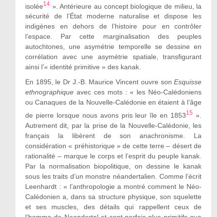
14
isolée
». Antérieure au concept biologique de milieu, la
sécurité de l’État moderne naturalise et dispose les
indigènes en dehors de l’histoire pour en contrôler
l’espace. Par cette marginalisation des peuples
autochtones, une asymétrie temporelle se dessine en
corrélation avec une asymétrie spatiale, transfigurant
ainsi l’« identité primitive » des kanak.
En 1895, le Dr J.-B. Maurice Vincent ouvre son
Esquisse
ethnographique
avec ces mots : « les Néo-Calédoniens
ou Canaques de la Nouvelle-Calédonie en étaient à l’âge
15
de pierre lorsque nous avons pris leur île en 1853
».
Autrement dit, par la prise de la Nouvelle-Calédonie, les
français la libèrent de son anachronisme. La
considération « préhistorique » de cette terre – désert de
rationalité – marque le corps et l’esprit du peuple kanak.
Par la normalisation biopolitique, on dessine le kanak
sous les traits d’un monstre néandertalien. Comme l’écrit
Leenhardt : « l’anthropologie a montré comment le Néo-
Calédonien a, dans sa structure physique, son squelette
et ses muscles, des détails qui rappellent ceux de
l’homme de Neandertal et sont parfois plus primitifs que