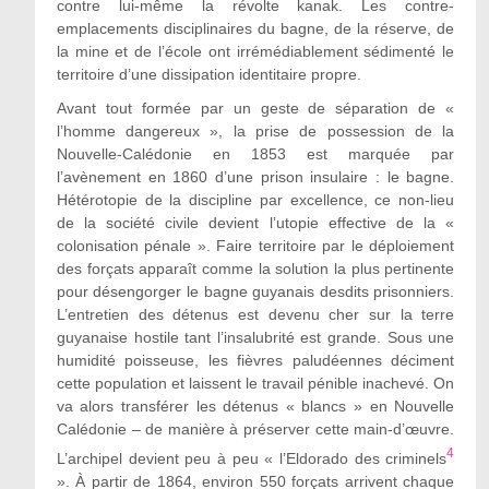
contre lui-même la révolte kanak. Les contre-
emplacements disciplinaires du bagne, de la réserve, de
la mine et de l’école ont irrémédiablement sédimenté le
territoire d’une dissipation identitaire propre.
Avant tout formée par un geste de séparation de «
l’homme dangereux », la prise de possession de la
Nouvelle-Calédonie en 1853 est marquée par
l’avènement en 1860 d’une prison insulaire : le bagne.
Hétérotopie de la discipline par excellence, ce non-lieu
de la société civile devient l’utopie effective de la «
colonisation pénale ». Faire territoire par le déploiement
des forçats apparaît comme la solution la plus pertinente
pour désengorger le bagne guyanais desdits prisonniers.
L’entretien des détenus est devenu cher sur la terre
guyanaise hostile tant l’insalubrité est grande. Sous une
humidité poisseuse, les fièvres paludéennes déciment
cette population et laissent le travail pénible inachevé. On
va alors transférer les détenus « blancs » en Nouvelle
Calédonie – de manière à préserver cette main-d’œuvre.
4
L’archipel devient peu à peu « l’Eldorado des criminels
». À partir de 1864, environ 550 forçats arrivent chaque