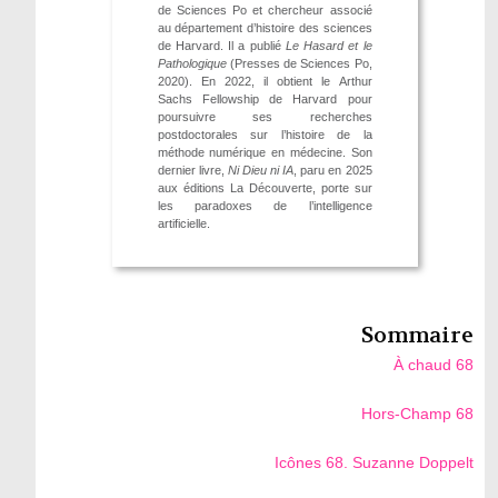
de Sciences Po et chercheur associé
au département d’histoire des sciences
de Harvard. Il a publié
Le Hasard et le
Pathologique
(Presses de Sciences Po,
2020). En 2022, il obtient le Arthur
Sachs Fellowship de Harvard pour
poursuivre ses recherches
postdoctorales sur l’histoire de la
méthode numérique en médecine. Son
dernier livre,
Ni Dieu ni IA
, paru en 2025
aux éditions La Découverte, porte sur
les paradoxes de l’intelligence
artificielle.
Sommaire
À chaud 68
Hors-Champ 68
Icônes 68. Suzanne Doppelt