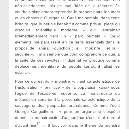
néo-calédoniens, loin de moi l’idée de la réécrire. Je
voudrais simplement reprendre le rapport entre les mots
et les choses qu’il organise. Car il me semble, dans cette
histoire, que le peuple kanak fut comme pris au piège du
discours scientifique moderne – qui l’entraînait
irrémédiablement vers un « parc humain ». Deux
éléments me paraissent en ce sens essentiels dans le
propos de l’amiral Fourichon : le « monstre » et la «
sécurité ». Il m’a semblé que pour comprendre ce que, à
la suite de ces révoltes, l’indigénat va produire comme
déplacement identitaire du peuple kanak, il fallait les
éclaircir.
Pour ce qui est du « monstre », il est caractéristique de
l’historisation « primitive » de la population kanak sous
l’égide de l’
épistémè
moderne. La monstruosité du
mélanésien sous-tend la perversité caractéristique de la
sauvagerie des peuplades archaïques. Comme l’écrit
George Canguilhem : « pour un organisme d’espèce
donné, la monstruosité d’aujourd’hui c’est l’état normal
12
d’avant-hier
». Il faut voir dans le thème du monstre