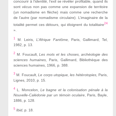
concourir à l’identité, l’exil se révéler profitable, quand ils
sont vécus non pas comme une expansion de territoire
(un nomadisme en flèche) mais comme une recherche
de l’autre (par nomadisme circulaire). L’imaginaire de la
24
totalité permet ces détours, qui éloignent du totalitaire
».
1
M. Leiris,
L’Afrique Fantôme,
Paris, Gallimard, Tel,
1982, p. 13.
2
M. Foucault,
Les mots et les choses, archéologie des
sciences humaines,
Paris, Gallimard, Bibliothèque des
sciences humaines, 1966, p. 388.
3
M. Foucault,
Le corps utopique, les hétérotopies,
Paris,
Lignes, 2010, p. 15.
4
L. Moncelon,
Le bagne et la colonisation pénale à la
Nouvelle-Calédonie par un témoin oculaire
, Paris, Bayle,
1886, p. 128.
5
Ibid
, p. 18.