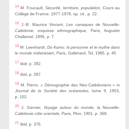
14
M. Foucault,
Sécurité, territoire, population,
Cours au
Collège de France. 1977-1978, op. cit., p. 22.
15
J.-B. Maurice Vincent,
Les canaques de Nouvelle-
Calédonie, esquisse ethnographique
, Paris, Augustin
Challamel, 1895, p. 7.
16
M. Leenhardt,
Do Kamo, la personne et le mythe dans
le monde mélanésien
, Paris, Gallimard, Tel, 1985, p. 45
17
I
bid,
p. 282.
18
Ibid
, p. 287.
19
M. Pierre, « Démographie des Néo-Calédoniens » in
Journal de la Société des océanistes,
tome 9, 1953,
p. 102.
20
J. Garnier,
Voyage autour du monde, la Nouvelle-
Calédonie côte orientale,
Paris, Plon, 1901, p. 368.
21
Ibid,
p. 376.