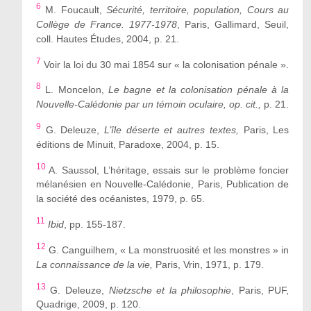
6
M. Foucault,
Sécurité, territoire, population, Cours au
Collège de France. 1977-1978
, Paris, Gallimard, Seuil,
coll. Hautes Études, 2004, p. 21.
7
Voir la loi du 30 mai 1854 sur « la colonisation pénale ».
8
L. Moncelon,
Le bagne et la colonisation pénale à la
Nouvelle-Calédonie par un témoin oculaire, op. cit.,
p. 21.
9
G. Deleuze,
L’île déserte et autres textes,
Paris, Les
éditions de Minuit, Paradoxe, 2004, p. 15.
10
A. Saussol, L’héritage, essais sur le problème foncier
mélanésien en Nouvelle-Calédonie, Paris, Publication de
la société des océanistes, 1979, p. 65.
11
Ibid
, pp. 155-187.
12
G. Canguilhem, « La monstruosité et les monstres » in
La connaissance de la vie,
Paris, Vrin, 1971, p. 179.
13
G. Deleuze,
Nietzsche et la philosophie
, Paris, PUF,
Quadrige, 2009, p. 120.