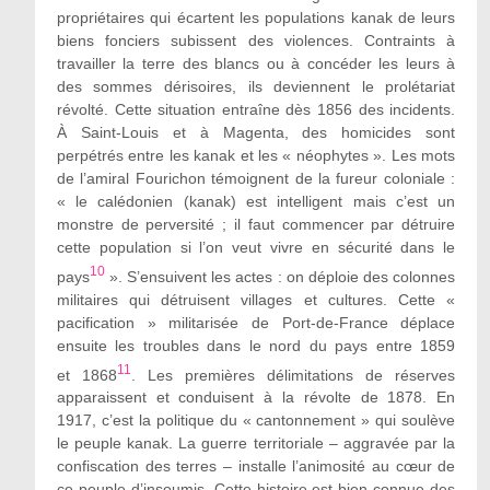
propriétaires qui écartent les populations kanak de leurs
biens fonciers subissent des violences. Contraints à
travailler la terre des blancs ou à concéder les leurs à
des sommes dérisoires, ils deviennent le prolétariat
révolté. Cette situation entraîne dès 1856 des incidents.
À Saint-Louis et à Magenta, des homicides sont
perpétrés entre les kanak et les « néophytes ». Les mots
de l’amiral Fourichon témoignent de la fureur coloniale :
« le calédonien (kanak) est intelligent mais c’est un
monstre de perversité ; il faut commencer par détruire
cette population si l’on veut vivre en sécurité dans le
10
pays
». S’ensuivent les actes : on déploie des colonnes
militaires qui détruisent villages et cultures. Cette «
pacification » militarisée de Port-de-France déplace
ensuite les troubles dans le nord du pays entre 1859
11
et 1868
. Les premières délimitations de réserves
apparaissent et conduisent à la révolte de 1878. En
1917, c’est la politique du « cantonnement » qui soulève
le peuple kanak. La guerre territoriale – aggravée par la
confiscation des terres – installe l’animosité au cœur de
ce peuple d’insoumis. Cette histoire est bien connue des