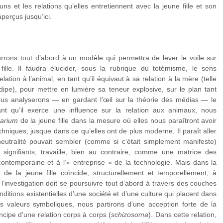
s et les relations qu’elles entretiennent avec la jeune fille et son
erçus jusqu’ici.
rrons tout d’abord à un modèle qui permettra de lever le voile sur
fille. Il faudra élucider, sous la rubrique du totémisme, le sens
elation à l’animal, en tant qu’il équivaut à sa relation à la mère (telle
ipe), pour mettre en lumière sa teneur explosive, sur le plan tant
Nous analyserons — en gardant l’œil sur la théorie des médias — le
nt qu’il exerce une influence sur la relation aux animaux, nous
narium
de la jeune fille dans la mesure où elles nous paraîtront avoir
techniques, jusque dans ce qu’elles ont de plus moderne. Il paraît aller
 neutralité pouvait sembler (comme si c’était simplement manifeste)
e signifiants, travaille, bien au contraire, comme une matrice des
 contemporaine et à l’« entreprise » de la technologie. Mais dans la
 de la jeune fille coïncide, structurellement et temporellement, à
l’investigation doit se poursuivre tout d’abord à travers des couches
nditions existentielles d’une société et d’une culture qui placent dans
urs valeurs symboliques, nous partirons d’une acception forte de la
rincipe d’une relation corps à corps (
schizosoma
). Dans cette relation,