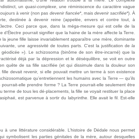
ar automatisme, d’une relation trouble à la mère. Le complexe
indistinct, un
quasi-complexe
, une réminiscence du caractère vague
 toujours à venir (non pas
devenir fiancée
*, mais
devenir sacrifiée
*). À
forte, destinée à devenir reine (appelée, envers et contre tout, à
-Électre. Ceci parce que, dans la méga-mesure qui est celle de la
 d’Électre pourrait signifier que la haine de la mère affecte la Terre.
e la jeune fille laisse invariablement apparaître une mère, dominante
 suivante, une agressivité de toutes parts. C’est la justification de
la
« géodicée »). Le schizosoma (binôme de son être-incarné) que la
actérisé déjà par la dépression et le déséquilibre, se voit en outre
n quête de sa fille sacrifiée (et qui dissimule dans la douleur son
a fille devait revenir, si elle pouvait mettre un terme à son existence
schizosomatique qu’entretiennent les humains avec la Terre — qu’ils
pourrait-elle prendre forme ? La Terre pourrait-elle seulement être
 terme de tous les dé-placements, la fille se voyait restituer la place
Pasiphaé, est parvenue à sortir du labyrinthe. Elle avait le fil. Est-elle
eu à une littérature considérable. L’histoire de Dédale nous permet
ui symbolisent les parties génitales de la mère, autour desquelles