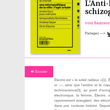
L’Anti
schizo
von Samson
Partagez —>
🔊 Écouter
Électre est « le soleil radieux »[1].
É
or —, ainsi que l’ambre et le copa
technoscience[3], au point d’occu
électronique, la femme, Électre,
rayonnement aveuglant, des étincel
dans une curieuse histoire. Depuis