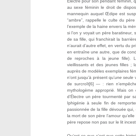
Électre pour son pendant féminin, q
au sexe féminin le droit de dispo
mannequin auquel Œdipe est susp
“ambre”, rappelle le culte du pè
l’exemple de la haine envers la mè
si l’on y voyait un père baratineur
de sa fille, qui franchirait la barriè
n’aurait d’autre effet, en vertu du p
en entraîne une autre, que de cond
de reproches à la jeune fille). 
vieillissants et des jeunes filles 
auprès de modèles exemplaires fém
n’ont jusqu’à présent qu’
une seule
v
de surcroît[6] — : rien n’empêch
mythologème approprié. Mais on c
d’Électre un père tourmenté par sa 
Iphigénie à seule fin de remporte
passionnée de la fille dévouée qui, 
la mort de son père l’amour qu’elle l
père repose non pas sur le lit ince
Qu’est-ce que c’est que cette histo