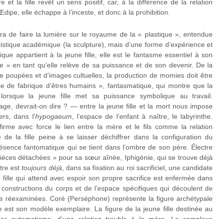
re et la fille revêt un sens positif, car, à la différence de la relation
dipe, elle échappe à l’inceste, et donc à la prohibition.
a de faire la lumière sur le royaume de la « plastique », entendue
tistique académique (la sculpture), mais d’une forme d’expérience et
que appartient à la jeune fille, elle est le fantasme essentiel à son
me » en tant qu’elle relève de sa puissance et de son devenir. De la
 poupées et d’images cultuelles, la production de momies doit être
 de fabrique d’êtres humains », fantasmatique, qui montre que la
lorsque la jeune fille met sa puissance symbolique au travail.
age, devrait-on dire ? — entre la jeune fille et la mort nous impose
ers, dans l’
hypogaeum
, l’espace de l’enfant à naître, le labyrinthe.
irme avec force le lien entre la mère et le fils comme la relation
e de la fille peine à se laisser déchiffrer dans la configuration du
sence fantomatique qui se tient dans l’ombre de son père. Électre
 pièces détachées » pour sa sœur aînée, Iphigénie, qui se trouve déjà
ctre est
toujours déjà
, dans sa fixation au roi sacrificiel, une candidate
ne fille qui attend avec espoir son propre sacrifice est enfermée dans
s constructions du corps et de l’espace spécifiques qui découlent de
être réexaminées. Coré (Perséphone) représente la figure archétypale
re est son modèle exemplaire. La figure de la jeune fille destinée au