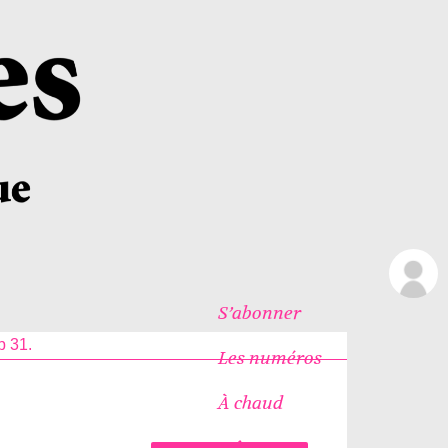
S’abonner
p 31.
Les numéros
À chaud
Icônes