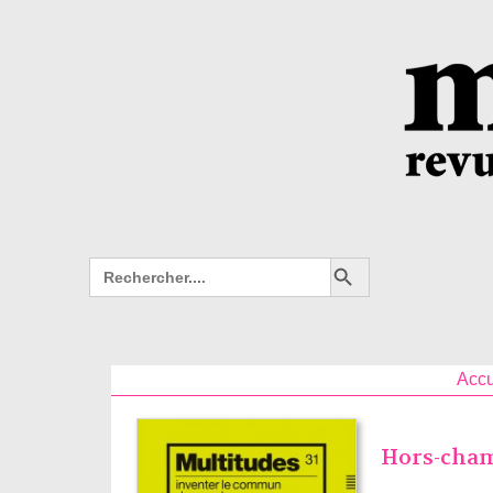
Search Button
Search
for:
Accu
Hors-cham