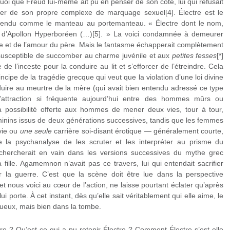
uoi que Freud lui-même ait pu en penser de son côté, lui qui refusait
ser de son propre complexe de marquage sexuel[4]. Électre est le
endu comme le manteau au portemanteau. « Électre dont le nom,
re d’Apollon Hyperboréen (…)[5]. » La voici condamnée à demeurer
re et de l’amour du père. Mais le fantasme échapperait complètement
, susceptible de succomber au charme juvénile et aux
petites fesses
[*]
re de l’inceste pour la conduire au lit et s’efforcer de l’étreindre. Cela
rincipe de la tragédie grecque qui veut que la violation d’une loi divine
uire au meurtre de la mère (qui avait bien entendu adressé ce type
L’attraction si fréquente aujourd’hui entre des hommes mûrs ou
; la possibilité offerte aux hommes de mener deux vies, tour à tour,
inins issus de deux générations successives, tandis que les femmes
ie ou
une seule
carrière soi-disant érotique — généralement courte,
e la psychanalyse de les scruter et les interpréter au prisme du
hercherait en vain dans les versions successives du mythe grec
fille. Agamemnon n’avait pas ce travers, lui qui entendait sacrifier
r la guerre. C’est que la scène doit être lue dans la perspective
et nous voici au cœur de l’action, ne laisse pourtant éclater qu’après
ui porte. À cet instant, dès qu’elle sait véritablement qui elle aime, le
stueux, mais bien dans la tombe.
ire ? Qu’est-ce qui a pu retenir Électre ? Comment Électre s’est-elle