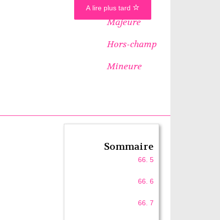
A lire plus tard
Majeure
Hors-champ
Mineure
Sommaire
66. 5
66. 6
66. 7