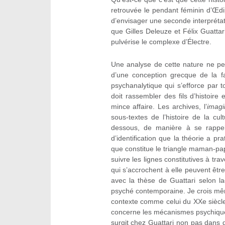
retrouvée le pendant féminin d’Œdi
d’envisager une seconde interprét
que Gilles Deleuze et Félix Guattar
pulvérise le complexe d’Électre.
Une analyse de cette nature ne peut
d’une conception grecque de la fat
psychanalytique qui s’efforce par 
doit rassembler des fils d’histoir
mince affaire. Les archives, l’
imagi
sous-textes de l’histoire de la cul
dessous, de manière à se rappele
d’identification que la théorie a p
que constitue le triangle maman-pap
suivre les lignes constitutives à tra
qui s’accrochent à elle peuvent ê
avec la thèse de Guattari selon la
psyché contemporaine. Je crois mêm
contexte comme celui du XXe siècle,
concerne les mécanismes psychiques, 
surgit chez Guattari non pas dans 