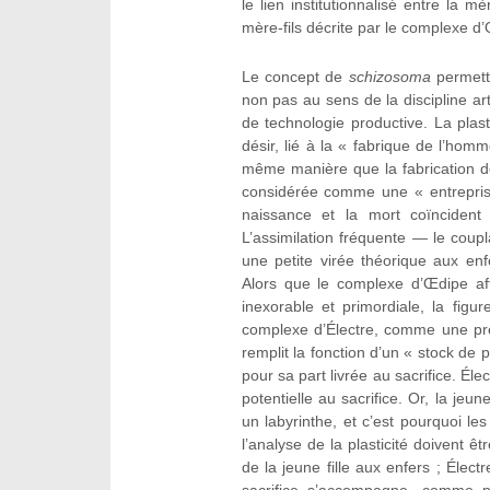
le lien institutionnalisé entre la mè
mère-fils décrite par le complexe d’Œ
Le concept de
schizosoma
permettr
non pas au sens de la discipline ar
de technologie productive. La plasti
désir, lié à la « fabrique de l’hom
même manière que la fabrication de
considérée comme une « entreprise
naissance et la mort coïncident 
L’assimilation fréquente — le coupl
une petite virée théorique aux enf
Alors que le complexe d’Œdipe aff
inexorable et primordiale, la figur
complexe d’Électre, comme une pré
remplit la fonction d’un « stock de
pour sa part livrée au sacrifice. Éle
potentielle au sacrifice. Or, la jeu
un labyrinthe, et c’est pourquoi le
l’analyse de la plasticité doivent 
de la jeune fille aux enfers ; Élect