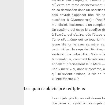
sacrifice s’accompagne, comme p
d’Électre est resté distinctivement 
de sa destination dans un sacrifice
cela devrait s’opposer une fille 
succéder à Clytemnestre) : l’Anti
mondialité, l’existence d’un complexe
Un système qui exige le sacrifice d
à l’excès, qui s’attire, dès l’étape
Terre elle-même
qui se joue ici (
jeune fille forme avec sa mère, car
perturbé par la rage de Déméter, e
sentiment de culpabilité). Mais si l
fantomatique, comment la relation 
appellent précisément leur
Mère
— 
une « mère » si, dans le système, au
qui lui revient ? Ariane, la fille de 
« l’Anti-Électre » ?
Les quatre objets pré-œdipiens
Les objets phalliques ont donné li
d’accéder au système des objets q