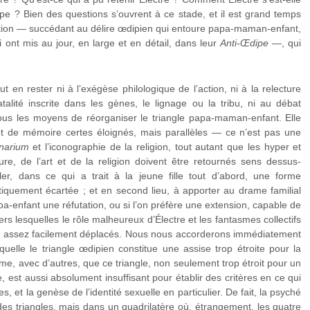
pe ? Bien des questions s’ouvrent à ce stade, et il est grand temps
ation — succédant au délire œdipien qui entoure papa-maman-enfant,
i ont mis au jour, en large et en détail, dans leur
Anti-Œdipe
—, qui
 en rester ni à l’exégèse philologique de l’action, ni à la relecture
alité inscrite dans les gènes, le lignage ou la tribu, ni au débat
tous les moyens de réorganiser le triangle papa-maman-enfant. Elle
e et de mémoire certes éloignés, mais parallèles — ce n’est pas une
narium
et l’iconographie de la religion, tout autant que les hyper et
ture, de l’art et de la religion doivent être retournés sens dessus-
r, dans ce qui a trait à la jeune fille tout d’abord, une forme
ratiquement écartée ; et en second lieu, à apporter au drame familial
a-enfant une réfutation, ou si l’on préfère une extension, capable de
vers lesquelles le rôle malheureux d’Électre et les fantasmes collectifs
tre assez facilement déplacés. Nous nous accorderons immédiatement
quelle le triangle œdipien constitue une assise trop étroite pour la
e, avec d’autres, que ce triangle, non seulement trop étroit pour un
 est aussi absolument insuffisant pour établir des critères en ce qui
et la genèse de l’identité sexuelle en particulier. De fait, la psyché
des triangles, mais dans un quadrilatère où, étrangement, les quatre