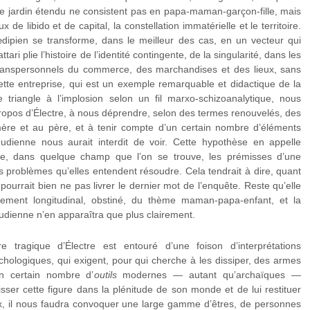
 ce jardin étendu ne consistent pas en papa-maman-garçon-fille, mais
 de libido et de capital, la constellation immatérielle et le territoire.
œdipien se transforme, dans le meilleur des cas, en un vecteur qui
tari plie l’histoire de l’identité contingente, de la singularité, dans les
transpersonnels du commerce, des marchandises et des lieux, sans
Cette entreprise, qui est un exemple remarquable et didactique de la
triangle à l’implosion selon un fil marxo-schizoanalytique, nous
opos d’Électre, à nous déprendre, selon des termes renouvelés, des
 mère et au père, et à tenir compte d’un certain nombre d’éléments
eudienne nous aurait interdit de voir. Cette hypothèse en appelle
ue, dans quelque champ que l’on se trouve, les prémisses d’une
problèmes qu’elles entendent résoudre. Cela tendrait à dire, quant
pourrait bien ne pas livrer le dernier mot de l’enquête. Reste qu’elle
cement longitudinal, obstiné, du thème maman-papa-enfant, et la
eudienne n’en apparaîtra que plus clairement.
tragique d’Électre est entouré d’une foison d’interprétations
chologiques, qui exigent, pour qui cherche à les dissiper, des armes
un certain nombre d’
outils
modernes — autant qu’archaïques —
sser cette figure dans la plénitude de son monde et de lui restituer
ux, il nous faudra convoquer une large gamme d’êtres, de personnes