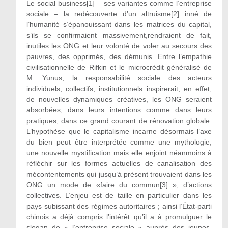
Le social business[1] – ses variantes comme l’entreprise
sociale – la redécouverte d’un altruisme[2] inné de
l’humanité s’épanouissant dans les matrices du capital,
s’ils se confirmaient massivement,rendraient de fait,
inutiles les ONG et leur volonté de voler au secours des
pauvres, des opprimés, des démunis. Entre l’empathie
civilisationnelle de Rifkin et le microcrédit généralisé de
M. Yunus, la responsabilité sociale des acteurs
individuels, collectifs, institutionnels inspirerait, en effet,
de nouvelles dynamiques créatives, les ONG seraient
absorbées, dans leurs intentions comme dans leurs
pratiques, dans ce grand courant de rénovation globale.
L’hypothèse que le capitalisme incarne désormais l’axe
du bien peut être interprétée comme une mythologie,
une nouvelle mystification mais elle enjoint néanmoins à
réfléchir sur les formes actuelles de canalisation des
mécontentements qui jusqu’à présent trouvaient dans les
ONG un mode de «faire du commun[3] », d’actions
collectives. L’enjeu est de taille en particulier dans les
pays subissant des régimes autoritaires ; ainsi l’État-parti
chinois a déjà compris l’intérêt qu’il a à promulguer le
slogan de « l’entreprise sociale » auprès des jeunes,