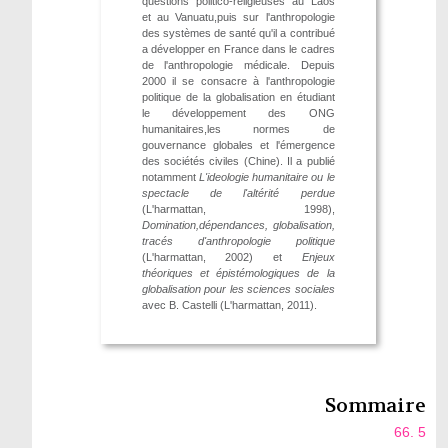
questions politico-religieuses au Laos
et au Vanuatu,puis sur l'anthropologie
des systèmes de santé qu'il a contribué
a développer en France dans le cadres
de l'anthropologie médicale. Depuis
2000 il se consacre à l'anthropologie
politique de la globalisation en étudiant
le développement des ONG
humanitaires,les normes de
gouvernance globales et l'émergence
des sociétés civiles (Chine). Il a publié
notamment
L'ideologie humanitaire ou le
spectacle de l'altérité perdue
(L'harmattan, 1998),
Domination,dépendances, globalisation,
tracés d'anthropologie politique
(L'harmattan, 2002) et
Enjeux
théoriques et épistémologiques de la
globalisation pour les sciences sociales
avec B. Castelli (L'harmattan, 2011).
Sommaire
66. 5