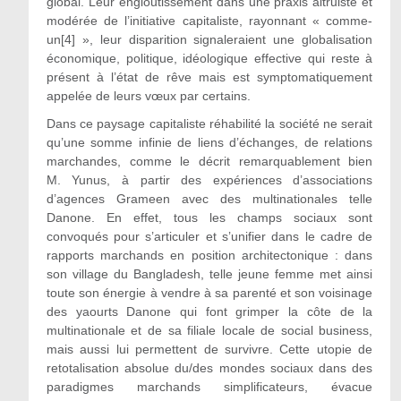
global. Leur engloutissement dans une praxis altruiste et
modérée de l’initiative capitaliste, rayonnant « comme-
un[4] », leur disparition signaleraient une globalisation
économique, politique, idéologique effective qui reste à
présent à l’état de rêve mais est symptomatiquement
appelée de leurs vœux par certains.
Dans ce paysage capitaliste réhabilité la société ne serait
qu’une somme infinie de liens d’échanges, de relations
marchandes, comme le décrit remarquablement bien
M. Yunus, à partir des expériences d’associations
d’agences Grameen avec des multinationales telle
Danone. En effet, tous les champs sociaux sont
convoqués pour s’articuler et s’unifier dans le cadre de
rapports marchands en position architectonique : dans
son village du Bangladesh, telle jeune femme met ainsi
toute son énergie à vendre à sa parenté et son voisinage
des yaourts Danone qui font grimper la côte de la
multinationale et de sa filiale locale de social business,
mais aussi lui permettent de survivre. Cette utopie de
retotalisation absolue du/des mondes sociaux dans des
paradigmes marchands simplificateurs, évacue