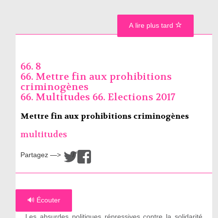
A lire plus tard
66. 8
66. Mettre fin aux prohibitions
criminogènes
66. Multitudes 66. Elections 2017
Mettre fin aux prohibitions criminogènes
multitudes
Partagez —>
/
🔊 Écouter
Les absurdes politiques répressives contre la solidarité