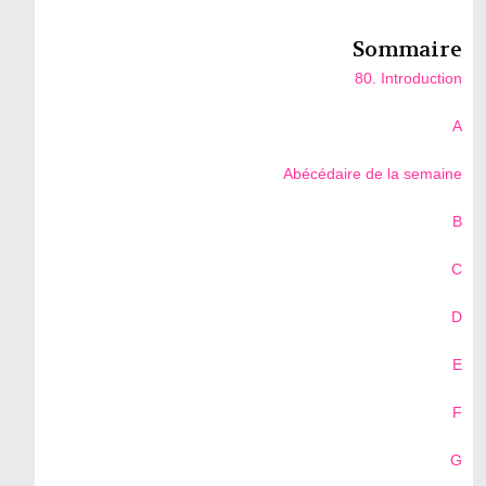
Sommaire
80. Introduction
A
Abécédaire de la semaine
B
C
D
E
F
G