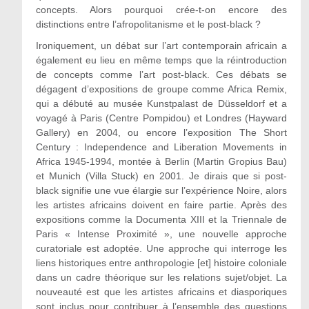
concepts. Alors pourquoi crée-t-on encore des
distinctions entre l’afropolitanisme et le post-black ?
Ironiquement, un débat sur l’art contemporain africain a
également eu lieu en même temps que la réintroduction
de concepts comme l’art post-black. Ces débats se
dégagent d’expositions de groupe comme Africa Remix,
qui a débuté au musée Kunstpalast de Düsseldorf et a
voyagé à Paris (Centre Pompidou) et Londres (Hayward
Gallery) en 2004, ou encore l’exposition The Short
Century : Independence and Liberation Movements in
Africa 1945-1994, montée à Berlin (Martin Gropius Bau)
et Munich (Villa Stuck) en 2001. Je dirais que si post-
black signifie une vue élargie sur l’expérience Noire, alors
les artistes africains doivent en faire partie. Après des
expositions comme la Documenta XIII et la Triennale de
Paris « Intense Proximité », une nouvelle approche
curatoriale est adoptée. Une approche qui interroge les
liens historiques entre anthropologie [et] histoire coloniale
dans un cadre théorique sur les relations sujet/objet. La
nouveauté est que les artistes africains et diasporiques
sont inclus pour contribuer à l’ensemble des questions