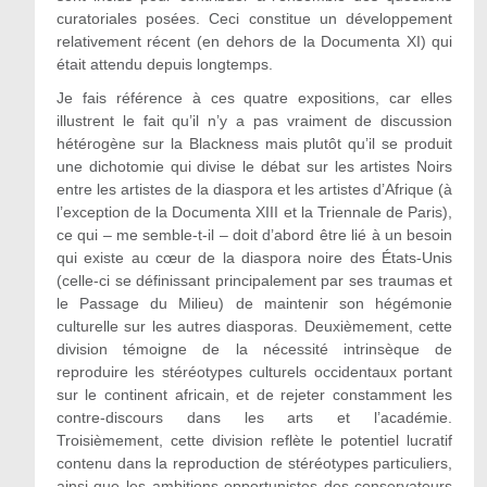
curatoriales posées. Ceci constitue un développement
relativement récent (en dehors de la Documenta XI) qui
était attendu depuis longtemps.
Je fais référence à ces quatre expositions, car elles
illustrent le fait qu’il n’y a pas vraiment de discussion
hétérogène sur la Blackness mais plutôt qu’il se produit
une dichotomie qui divise le débat sur les artistes Noirs
entre les artistes de la diaspora et les artistes d’Afrique (à
l’exception de la Documenta XIII et la Triennale de Paris),
ce qui – me semble‑t‑il – doit d’abord être lié à un besoin
qui existe au cœur de la diaspora noire des États-Unis
(celle-ci se définissant principalement par ses traumas et
le Passage du Milieu) de maintenir son hégémonie
culturelle sur les autres diasporas. Deuxièmement, cette
division témoigne de la nécessité intrinsèque de
reproduire les stéréotypes culturels occidentaux portant
sur le continent africain, et de rejeter constamment les
contre‑discours dans les arts et l’académie.
Troisièmement, cette division reflète le potentiel lucratif
contenu dans la reproduction de stéréotypes particuliers,
ainsi que les ambitions opportunistes des conservateurs