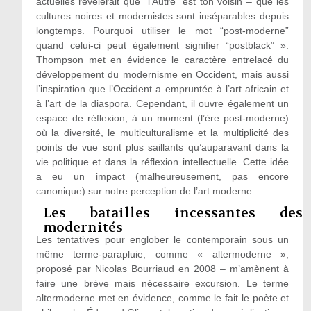
actuelles révélerait que “l’Autre” est ton voisin – que les
cultures noires et modernistes sont inséparables depuis
longtemps. Pourquoi utiliser le mot “post-moderne”
quand celui-ci peut également signifier “postblack” ».
Thompson met en évidence le caractère entrelacé du
développement du modernisme en Occident, mais aussi
l’inspiration que l’Occident a empruntée à l’art africain et
à l’art de la diaspora. Cependant, il ouvre également un
espace de réflexion, à un moment (l’ère post-moderne)
où la diversité, le multiculturalisme et la multiplicité des
points de vue sont plus saillants qu’auparavant dans la
vie politique et dans la réflexion intellectuelle. Cette idée
a eu un impact (malheureusement, pas encore
canonique) sur notre perception de l’art moderne.
Les batailles incessantes des
modernités
Les tentatives pour englober le contemporain sous un
même terme-parapluie, comme « altermoderne »,
proposé par Nicolas Bourriaud en 2008 – m’amènent à
faire une brève mais nécessaire excursion. Le terme
altermoderne met en évidence, comme le fait le poète et