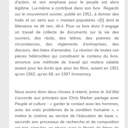
d’action, et son emphase pour le peuple est alors
légitime. Lui-même a contribué dans son livre
Regards
sur le mouvement ouvrier
, publié en 1951, à donner des
traits et un sens aux « masses populaires »[5] dont la
littérature ne dit rien, dit-il. Pour ce livre donc il engage
un travail de collecte de documents sur la vie des
ouvriers, des récits, des lettres, des poèmes de
circonstances, des règlements d’entreprises, des
discours, des listes d’amendes. La réunion de toutes ces
pièces hétéroclites qui constituent le contenu du livre,
annonce une méthode de travail qui restera valable
autant pour les écrits que pour les films, autant en 1951
qu’en 1962, qu’en 68, en 1997
Immemory.
Nous avons donc deux choses à retenir, primo
le Joli Mai
s’accorde aux principes que Chris Marker partage avec
Peuple et culture
: « garder le contact avec les hommes,
avec les vrais problèmes de la condition humaine », «
mettre le cinéma au service de l’éducation de base »,
secundo son processus de recherche et de composition
est très singulier, en phase avec la liberté de filmer de