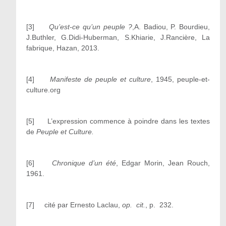
[3]
Qu’est-ce qu’un peuple ?
,A. Badiou, P. Bourdieu,
J.Buthler, G.Didi-Huberman, S.Khiarie, J.Rancière, La
fabrique, Hazan, 2013.
[4]
Manifeste de peuple et culture
, 1945, peuple-et-
culture.org
[5] L’expression commence à poindre dans les textes
de
Peuple et Culture.
[6]
Chronique d’un été
, Edgar Morin, Jean Rouch,
1961.
[7] cité par Ernesto Laclau,
op. cit.
, p. 232.