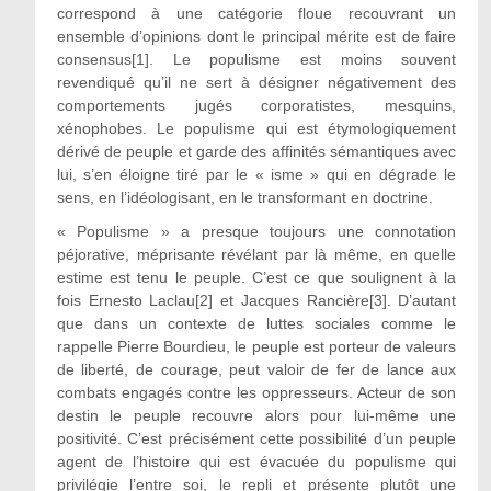
correspond à une catégorie floue recouvrant un
ensemble d’opinions dont le principal mérite est de faire
consensus[1]. Le populisme est moins souvent
revendiqué qu’il ne sert à désigner négativement des
comportements jugés corporatistes, mesquins,
xénophobes. Le populisme qui est étymologiquement
dérivé de peuple et garde des affinités sémantiques avec
lui, s’en éloigne tiré par le « isme » qui en dégrade le
sens, en l’idéologisant, en le transformant en doctrine.
« Populisme » a presque toujours une connotation
péjorative, méprisante révélant par là même, en quelle
estime est tenu le peuple. C’est ce que soulignent à la
fois Ernesto Laclau[2] et Jacques Rancière[3]. D’autant
que dans un contexte de luttes sociales comme le
rappelle Pierre Bourdieu, le peuple est porteur de valeurs
de liberté, de courage, peut valoir de fer de lance aux
combats engagés contre les oppresseurs. Acteur de son
destin le peuple recouvre alors pour lui-même une
positivité. C’est précisément cette possibilité d’un peuple
agent de l’histoire qui est évacuée du populisme qui
privilégie l’entre soi, le repli et présente plutôt une