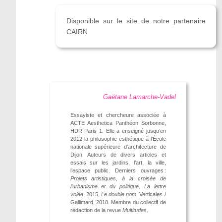
Disponible sur le site de notre partenaire
CAIRN
Gaëtane Lamarche-Vadel
Essayiste et chercheure associée à
ACTE Aesthetica Panthéon Sorbonne,
HDR Paris 1. Elle a enseigné jusqu’en
2012 la philosophie esthétique à l’École
nationale supérieure d’architecture de
Dijon. Auteurs de divers articles et
essais sur les jardins, l’art, la ville,
l’espace public. Derniers ouvrages :
Projets artistiques, à la croisée de
l’urbanisme et du politique, La lettre
volée
, 2015,
Le double nom
, Verticales /
Gallimard, 2018. Membre du collectif de
rédaction de la revue
Multitudes
.