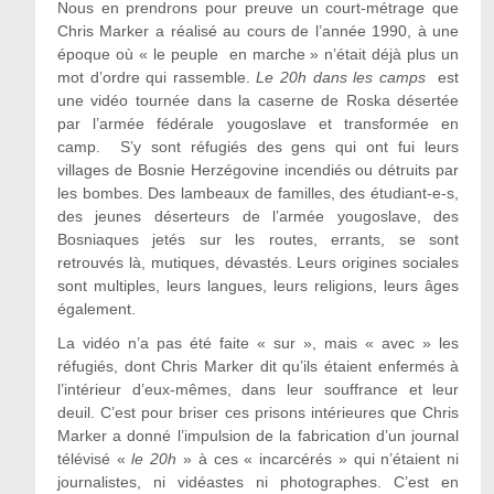
Nous en prendrons pour preuve un court-métrage que
Chris Marker a réalisé au cours de l’année 1990, à une
époque où « le peuple en marche » n’était déjà plus un
mot d’ordre qui rassemble.
Le 20h dans les camps
est
une vidéo tournée dans la caserne de Roska désertée
par l’armée fédérale yougoslave et transformée en
camp. S’y sont réfugiés des gens qui ont fui leurs
villages de Bosnie Herzégovine incendiés ou détruits par
les bombes. Des lambeaux de familles, des étudiant-e-s,
des jeunes déserteurs de l’armée yougoslave, des
Bosniaques jetés sur les routes, errants, se sont
retrouvés là, mutiques, dévastés. Leurs origines sociales
sont multiples, leurs langues, leurs religions, leurs âges
également.
La vidéo n’a pas été faite « sur », mais « avec » les
réfugiés, dont Chris Marker dit qu’ils étaient enfermés à
l’intérieur d’eux-mêmes, dans leur souffrance et leur
deuil. C’est pour briser ces prisons intérieures que Chris
Marker a donné l’impulsion de la fabrication d’un journal
télévisé «
le 20h
» à ces « incarcérés » qui n’étaient ni
journalistes, ni vidéastes ni photographes. C’est en