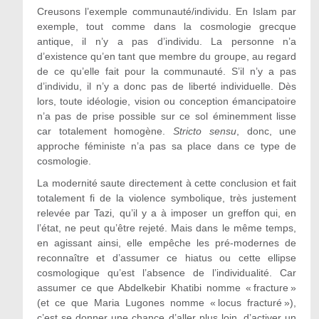
Creusons l’exemple communauté/individu. En Islam par
exemple, tout comme dans la cosmologie grecque
antique, il n’y a pas d’individu. La personne n’a
d’existence qu’en tant que membre du groupe, au regard
de ce qu’elle fait pour la communauté. S’il n’y a pas
d’individu, il n’y a donc pas de liberté individuelle. Dès
lors, toute idéologie, vision ou conception émancipatoire
n’a pas de prise possible sur ce sol éminemment lisse
car totalement homogène.
Stricto
sensu
, donc, une
approche féministe n’a pas sa place dans ce type de
cosmologie.
La modernité saute directement à cette conclusion et fait
totalement fi de la violence symbolique, très justement
relevée par Tazi, qu’il y a à imposer un greffon qui, en
l’état, ne peut qu’être rejeté. Mais dans le même temps,
en agissant ainsi, elle empêche les pré-modernes de
reconnaître et d’assumer ce hiatus ou cette ellipse
cosmologique qu’est l’absence de l’individualité. Car
assumer ce que Abdelkebir Khatibi nomme « fracture »
(et ce que Maria Lugones nomme « locus fracturé »),
c’est se donner une chance d’aller plus loin, d’activer un