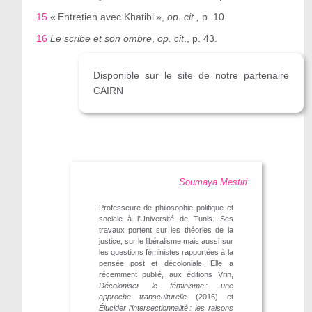
15
« Entretien avec Khatibi »,
op. cit.,
p. 10.
16
Le scribe et son ombre
,
op. cit
., p. 43.
Disponible sur le site de notre partenaire
CAIRN
Soumaya Mestiri
Professeure de philosophie politique et
sociale à l’Université de Tunis. Ses
travaux portent sur les théories de la
justice, sur le libéralisme mais aussi sur
les questions féministes rapportées à la
pensée post et décoloniale. Elle a
récemment publié, aux éditions Vrin,
Décoloniser le féminisme : une
approche transculturelle
(2016) et
Élucider l’intersectionnalité : les raisons