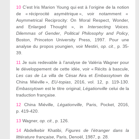
10
C’est Iris Marion Young qui est à l’origine de la notion
de « réciprocité asymétrique », voir notamment «
Asymmetrical Reciprocity: On Moral Respect, Wonder,
and Enlarged Thought », in
Intersecting Voices.
Dilemmas of Gender
,
Political Philosophy and Policy
,
Boston, Princeton University Press, 1997. Pour une
analyse du propos youngien, voir Mestiri,
op. cit.
, p. 35-
39.
11
Je suis redevable à l’analyse de Valéria Wagner pour
le développement de cette idée, voir « Récits à bascule,
Les cas de La villa
de César Aira et
Embassytown
de
China Miéville »,
EU-topias
, 2016, vol. 12, p. 119-130.
Embassytown
est le titre original,
Légationville
celui de la
traduction française.
12
China Miéville,
Légationville
, Paris, Pocket, 2016,
p. 419-420.
13
Wagner,
op. cit
., p. 126.
14
Abdelkebir Khatibi,
Figures de l’étranger dans la
littérature française,
Paris, Denoël, 1987, p. 28.