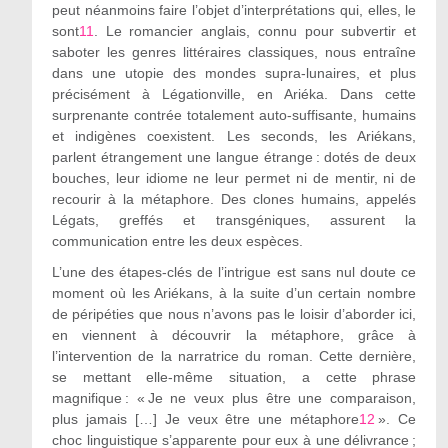
peut néanmoins faire l’objet d’interprétations qui, elles, le
sont
11
. Le romancier anglais, connu pour subvertir et
saboter les genres littéraires classiques, nous entraîne
dans une utopie des mondes supra-lunaires, et plus
précisément à Légationville, en Ariéka. Dans cette
surprenante contrée totalement auto-suffisante, humains
et indigènes coexistent. Les seconds, les Ariékans,
parlent étrangement une langue étrange : dotés de deux
bouches, leur idiome ne leur permet ni de mentir, ni de
recourir à la métaphore. Des clones humains, appelés
Légats, greffés et transgéniques, assurent la
communication entre les deux espèces.
L’une des étapes-clés de l’intrigue est sans nul doute ce
moment où les Ariékans, à la suite d’un certain nombre
de péripéties que nous n’avons pas le loisir d’aborder ici,
en viennent à découvrir la métaphore, grâce à
l’intervention de la narratrice du roman. Cette dernière,
se mettant elle-même situation, a cette phrase
magnifique : « Je ne veux plus être une comparaison,
plus jamais […] Je veux être une métaphore
12
». Ce
choc linguistique s’apparente pour eux à une délivrance ;