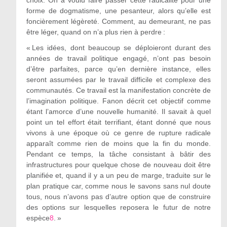
choix. On a voulu faire passer cette radicalité pour une
forme de dogmatisme, une pesanteur, alors qu’elle est
foncièrement légèreté. Comment, au demeurant, ne pas
être léger, quand on n’a plus rien à perdre :
«
Les idées, dont beaucoup se déploieront durant des
années de travail politique engagé, n’ont pas besoin
d’être parfaites, parce qu’en dernière instance, elles
seront assumées par le travail difficile et complexe des
communautés. Ce travail est la manifestation concrète de
l’imagination politique. Fanon décrit cet objectif comme
étant l’amorce d’une nouvelle humanité. Il savait à quel
point un tel effort était terrifiant, étant donné que nous
vivons à une époque où ce genre de rupture radicale
apparaît comme rien de moins que la fin du monde.
Pendant ce temps, la tâche consistant à bâtir des
infrastructures pour quelque chose de nouveau doit être
planifiée et, quand il y a un peu de marge, traduite sur le
plan pratique car, comme nous le savons sans nul doute
tous, nous n’avons pas d’autre option que de construire
des options sur lesquelles reposera le futur de notre
espèce
8
.
»