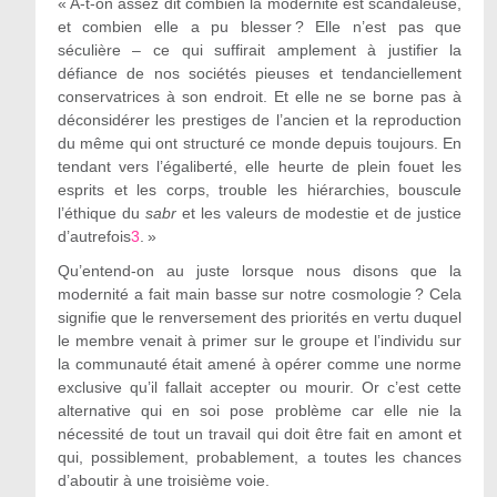
« A-t-on assez dit combien la modernité est scandaleuse,
et combien elle a pu blesser ? Elle n’est pas que
séculière – ce qui suffirait amplement à justifier la
défiance de nos sociétés pieuses et tendanciellement
conservatrices à son endroit. Et elle ne se borne pas à
déconsidérer les prestiges de l’ancien et la reproduction
du même qui ont structuré ce monde depuis toujours. En
tendant vers l’égaliberté, elle heurte de plein fouet les
esprits et les corps, trouble les hiérarchies, bouscule
l’éthique du
sabr
et les valeurs de modestie et de justice
d’autrefois
3
. »
Qu’entend-on au juste lorsque nous disons que la
modernité a fait main basse sur notre cosmologie ? Cela
signifie que le renversement des priorités en vertu duquel
le membre venait à primer sur le groupe et l’individu sur
la communauté était amené à opérer comme une norme
exclusive qu’il fallait accepter ou mourir. Or c’est cette
alternative qui en soi pose problème car elle nie la
nécessité de tout un travail qui doit être fait en amont et
qui, possiblement, probablement, a toutes les chances
d’aboutir à une troisième voie.