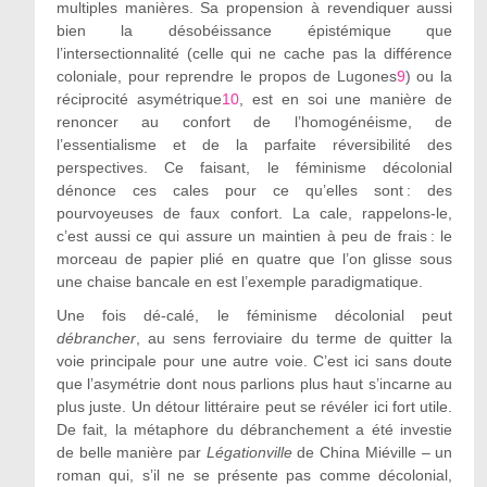
multiples manières. Sa propension à revendiquer aussi
bien la désobéissance épistémique que
l’intersectionnalité (celle qui ne cache pas la différence
coloniale, pour reprendre le propos de Lugones
9
) ou la
réciprocité asymétrique
10
, est en soi une manière de
renoncer au confort de l’homogénéisme, de
l’essentialisme et de la parfaite réversibilité des
perspectives. Ce faisant, le féminisme décolonial
dénonce ces cales pour ce qu’elles sont : des
pourvoyeuses de faux confort. La cale, rappelons-le,
c’est aussi ce qui assure un maintien à peu de frais : le
morceau de papier plié en quatre que l’on glisse sous
une chaise bancale en est l’exemple paradigmatique.
Une fois dé-calé, le féminisme décolonial peut
débrancher
, au sens ferroviaire du terme de quitter la
voie principale pour une autre voie. C’est ici sans doute
que l’asymétrie dont nous parlions plus haut s’incarne au
plus juste. Un détour littéraire peut se révéler ici fort utile.
De fait, la métaphore du débranchement a été investie
de belle manière par
Légationville
de China Miéville – un
roman qui, s’il ne se présente pas comme décolonial,