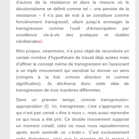
d’autres de la résistance et dans la mesure où le
décolonialisme se définit comme tel – une pensée de la
résistance – il n’a pas de mal à se constituer comme
foncièrement transgressif, allant jusqu’à envisager la
transgression comme l’outil d’émancipation par
excellence vis-à-vis des pratiques et réalités
néolibérales
2
.
Mon propos, néanmoins, n’a pour objet de reconduire un
certain nombre d’hypothèses de travail déjà actées mais
d’affiner le concept même de transgression en l’associant
à un triple mouvement qui viendrait lui donner un sens
(compris à la fois comme direction et comme
signification). Je déclinerai donc cette idée de
transgression de trois manières différentes.
Dans un premier temps, comme
transgression-
appropriation
(I)
. Ici, transgresser, c’est s’approprier ce
qui n’est pas censé « être à nous », mais aussi reprendre
ce qui nous a été pris. Ce double mouvement suppose
un moment créatif, celui où nous nous repositionnions
après avoir assimilé ce « butin ». C’est exclusivement
cette dialectique, ainsi que la manière de la mener à