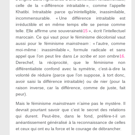
celle de la « différence intraitable », comme l’appelle
Khatibi. Intraitable parce qu’inintelligible, inassimilable,
incommensurable. « Une différence intraitable est
irréductible et en même temps elle se pense comme
telle. Elle affirme une souveraineté
15
», écrit l’intellectuel
marocain. Ce qui vaut pour le féminisme décolonial vaut
aussi pour le féminisme
mainstream
: « l’autre, comme
moi-même : inassimilable », formule radicale et sans
appel que l’on peut lire dans
Le scribe et son ombre
16
.
Derechef, la réciprocité, que le féminisme non
différentialiste confond avec la symétrie, c’est-à-dire la
volonté de réduire (parce que l’on suppose, à tort donc,
avoir saisi la différence intraitable) ou de nier (pour la
raison inverse, car la différence, comme de juste, fait
peur).
Mais le féminisme
mainstream
n’aime pas le mystère. Il
devrait pourtant savoir que c’est le secret des relations
qui durent. Peut-être, dans le fond, préfère-t-il un
anéantissement généralisé à la reconnaissance de celles
et ceux qui ont eu la force et le courage de débrancher.