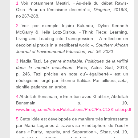
1
Voir notamment Mestiri, « Au-delà du débat Rawls-
Okin. Pour un féminisme décentré »,
Diogène
, 2019/3,
n
o
267-268.
2
Voir par exemple Injairu Kulundu, Dylan Kenneth
McGarry & Heila Lotz-Sisitka, « Think Piece: Learning,
Living and Leading into Transgression – A reflection on
decolonial praxis in a neoliberal world »,
Southern African
Journal of Environmental Education, vol. 36, 2020.
3
Nadia Tazi,
Le genre intraitable. Politiques de la virilité
dans le monde musulman
, Paris, Actes Sud, 2018,
p. 246. Tazi précise en note qu’« égaliberté » est un
néologisme forgé par Étienne Balibar. Par ailleurs,
sabr
,
signifie patience en arabe.
4
Abdellah Bensmain, « Entretien avec Khatibi », Abdellah
Bensmain, p. 10,
www.limag.com/AutresPublications/ProC/ProC12Khatibi.pdf
5
Cette idée est développée de manière très intéressante
par Maria Lugones à travers sa « métaphore de l’œuf »
dans « Purity, Impurity, and Separation »,
Signs
, vol. 19,